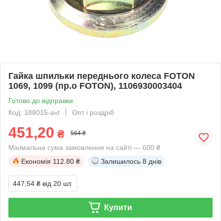
Гайка шпильки переднього колеса FOTON
1069, 1099 (пр.о FOTON), 1106930003404
Готово до відправки
Код: 188015-avt
Опт і роздріб
451,20
₴
564 ₴
Мінімальна сума замовлення на сайті — 600 ₴
Економія
112.80 ₴
Залишилось
8 днів
447,54 ₴
від 20 шт.
Купити