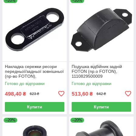
–20%
–20%
Накладка сережки ресори
Подушка відбійник задній
передньої/задньої зовнішньої
FOTON (пр.о FOTON),
(пр-во FOTON),
1110829500009
L1292150100A0
Готово до відправки
Готово до відправки
498,40
513,60
₴
₴
623 ₴
642 ₴
Купити
Купити
–20%
–20%