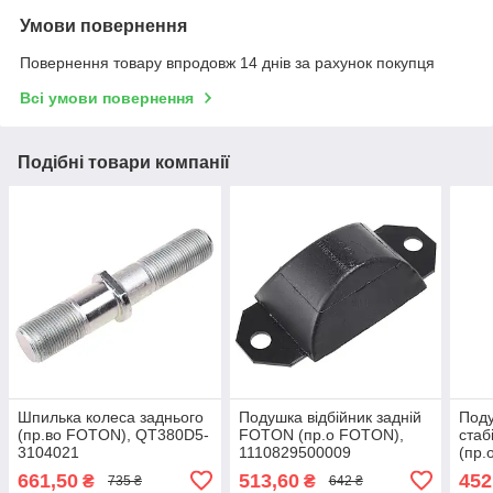
Умови повернення
Повернення товару впродовж 14 днів за рахунок покупця
Всі умови повернення
Подібні товари компанії
Шпилька колеса заднього
Подушка відбійник задній
Поду
(пр.во FOTON), QT380D5-
FOTON (пр.о FOTON),
стаб
3104021
1110829500009
(пр.
L02
661,50
513,60
452
₴
₴
735 ₴
642 ₴