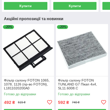
Купити
Купити
Акційні пропозиції та новинки
–20%
–20%
Фільтр салону FOTON 1065,
Фільтр салону FOTON
1078, 1126 (пр-во FOTON),
TUNLAND G7 Пікап 4х4,
L1811020200A0
SL11.6008.C
Готово до відправки
Готово до відправки
492
592
₴
₴
615 ₴
740 ₴