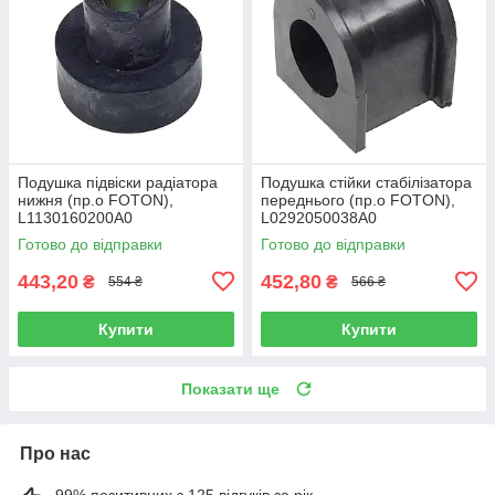
Подушка підвіски радіатора
Подушка стійки стабілізатора
нижня (пр.о FOTON),
переднього (пр.о FOTON),
L1130160200A0
L0292050038A0
Готово до відправки
Готово до відправки
443,20
452,80
₴
₴
554 ₴
566 ₴
Купити
Купити
Показати ще
Про нас
99% позитивних з 125 відгуків за рік