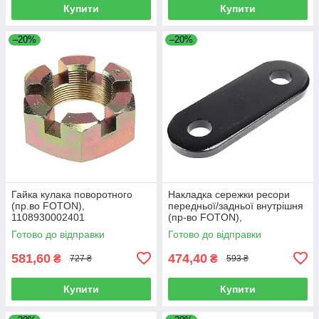
Купити
Купити
–20%
–20%
Гайка кулака поворотного
Накладка сережки ресори
(пр.во FOTON),
передньої/задньої внутрішня
1108930002401
(пр-во FOTON),
L1292150200A0
Готово до відправки
Готово до відправки
581,60
474,40
₴
₴
727 ₴
593 ₴
Купити
Купити