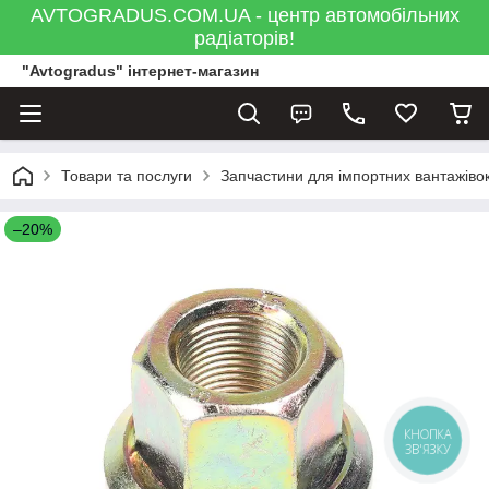
AVTOGRADUS.COM.UA - центр автомобільних
радіаторів!
"Avtogradus" інтернет-магазин
Товари та послуги
Запчастини для імпортних вантажівок
–20%
КНОПКА
ЗВ'ЯЗКУ