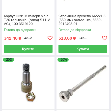
Корпус нижній камери з е/а
Стремянка причепа М22х1,5
Т20 гальванір. (завод S.I.L.A.
(550 мм) гальваніка, 8350-
AC), 100.3519120
2912408-01
Готово до відправки
Готово до відправки
342,40
513,60
₴
₴
428 ₴
642 ₴
Купити
Купити
–20%
–20%