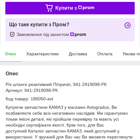
Купити з
Що таке купити з Пром?
Замовлення під захистом
Опис
Характеристики
Доставка
Оплата
Умови п
Опис
Р/к штанги реактивний П/причіп, 941-2919098-РК
Артикул: 941-2919098-РК
Код товару: 186050-avt
Купуючи запчастини КАМАЗ у магазині Avtogradus, Ви
позбавляєте себе всіх негативних наслідків. Ми гарантуємо
тільки якісні деталі, які пройшли перевірку та мають усі
необхідні сертифікати якості. Крім того, для Вас
доступний Каталог запчастин КАМАЗ, який доступний у
використанні. У зручний для Вас час Ви зможете переглянути