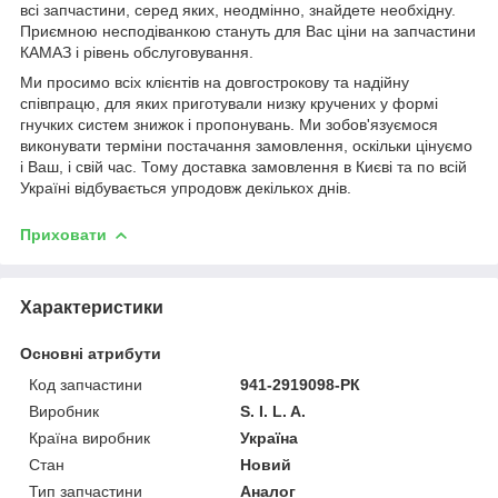
всі запчастини, серед яких, неодмінно, знайдете необхідну.
Приємною несподіванкою стануть для Вас ціни на запчастини
КАМАЗ і рівень обслуговування.
Ми просимо всіх клієнтів на довгострокову та надійну
співпрацю, для яких приготували низку кручених у формі
гнучких систем знижок і пропонувань. Ми зобов'язуємося
виконувати терміни постачання замовлення, оскільки цінуємо
і Ваш, і свій час. Тому доставка замовлення в Києві та по всій
Україні відбувається упродовж декількох днів.
Приховати
Характеристики
Основні атрибути
Код запчастини
941-2919098-РК
Виробник
S. I. L. A.
Країна виробник
Україна
Стан
Новий
Тип запчастини
Аналог