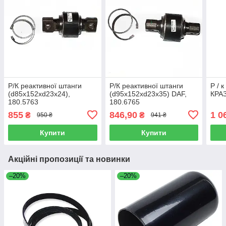
Р/К реактивної штанги
Р/К реактивної штанги
Р / 
(d85x152xd23x24),
(d95x152xd23x35) DAF,
КРАЗ
180.5763
180.6765
855
846,90
1 0
₴
₴
950 ₴
941 ₴
Купити
Купити
Акційні пропозиції та новинки
–20%
–20%