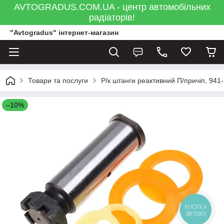
AVTOGRADUS.COM.UA - центр автомобільних
радіаторів!
"Avtogradus" інтернет-магазин
Товари та послуги
Р/к штанги реактивний П/причіп, 941
–10%
КНОПКА
ЗВ'ЯЗКУ