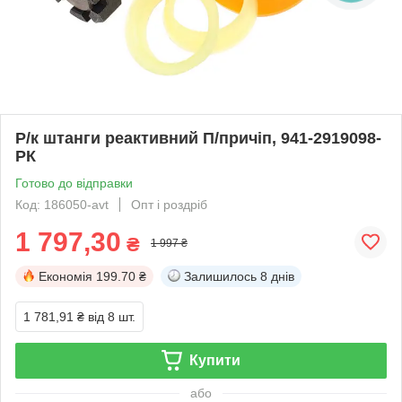
Р/к штанги реактивний П/причіп, 941-2919098-
РК
Готово до відправки
Код: 186050-avt
Опт і роздріб
1 797,30
₴
1 997 ₴
Економія
199.70 ₴
Залишилось
8 днів
1 781,91 ₴
від 8 шт.
Купити
або