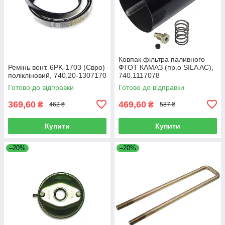
Ковпак фільтра паливного
Ремінь вент. 6PK-1703 (Євро)
ФТОТ КАМАЗ (пр.о SILA AC),
полікліновий, 740.20-1307170
740.1117078
Готово до відправки
Готово до відправки
369,60
469,60
₴
₴
462 ₴
587 ₴
Купити
Купити
–20%
–20%