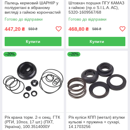
Палець кермовий ШАРНІР у
Штовхач поршня ПГУ КАМАЗ
поліуретані в зібраному
з гайкою (пр.о S.I.L.A. AC),
вигляді з гайкою корончастий
5320-1609567/68
КАМАЗ (пр.о S.I.L.A. AC),
Готово до відправки
Готово до відправки
774.5320-3414040
447,20
468,80
₴
₴
559 ₴
586 ₴
Купити
Купити
–20%
–20%
Р/к крана торм. 2-х секц. ГТК
Р/к куліси КПП (метал) втулки
(РТИ, 10поз, 17 шт.) (ПХТ,
кульові + пружина + сухарі,
Україна), 100.3514000У
14.1703256