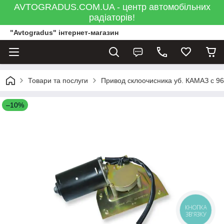
AVTOGRADUS.COM.UA - центр автомобільних
радіаторів!
"Avtogradus" інтернет-магазин
Товари та послуги
Привод склоочисника уб. КАМАЗ c 96 г
–10%
КНОПКА
ЗВ'ЯЗКУ