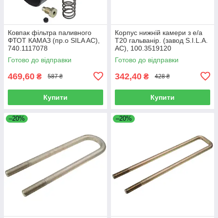
Ковпак фільтра паливного
Корпус нижній камери з е/а
ФТОТ КАМАЗ (пр.о SILA AC),
Т20 гальванір. (завод S.I.L.A.
740.1117078
AC), 100.3519120
Готово до відправки
Готово до відправки
469,60
342,40
₴
₴
587 ₴
428 ₴
Купити
Купити
–20%
–20%