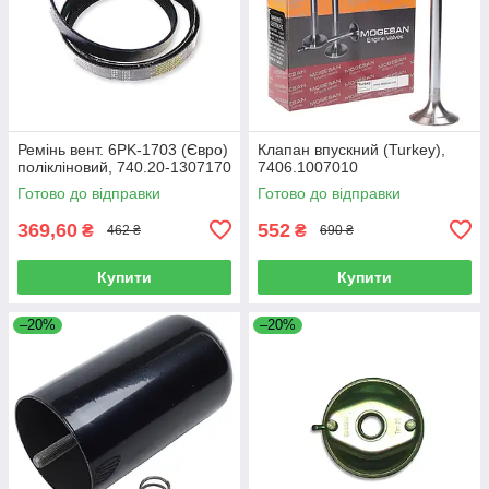
Ремінь вент. 6PK-1703 (Євро)
Клапан впускний (Turkey),
полікліновий, 740.20-1307170
7406.1007010
Готово до відправки
Готово до відправки
369,60
552
₴
₴
462 ₴
690 ₴
Купити
Купити
–20%
–20%