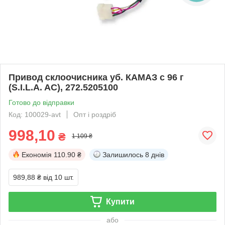
Привод склоочисника уб. КАМАЗ c 96 г
(S.I.L.A. AC), 272.5205100
Готово до відправки
Код: 100029-avt
Опт і роздріб
998,10
₴
1 109 ₴
Економія
110.90 ₴
Залишилось
8 днів
989,88 ₴
від 10 шт.
Купити
або