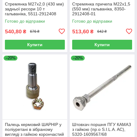
Стремянка М27х2,0 (430 мм)
Стремянка причепа М22х1,5
задньої ресори 10 т
(550 мм) гальваніка, 8350-
гальваніка, 5511-2912408
2912408-01
Готово до відправки
Готово до відправки
540,80
513,60
₴
₴
676 ₴
642 ₴
Купити
Купити
–20%
–20%
Палець кермовий ШАРНІР у
Штовхач поршня ПГУ КАМАЗ
поліуретані в зібраному
з гайкою (пр.о S.I.L.A. AC),
вигляді з гайкою корончастий
5320-1609567/68