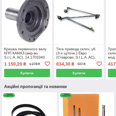
Кришка первинного валу
Тяга привода склоч. уб.
Трап
КПП КАМАЗ (вир-во
(3-х щіточн.) Евро
скло
S.I.L.A. AC), 14.1701040
(Ставрово, S.I.L.A. AC),
мод.
272.5205500
S.I.
1 150,20
834,30
417
₴
₴
1 278 ₴
927 ₴
Купити
Купити
Акційні пропозиції та новинки
–20%
–20%