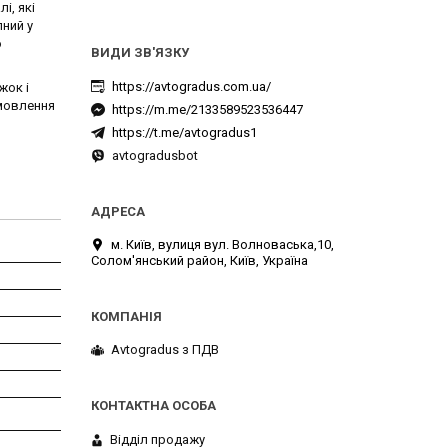
і, які
пний у
ю
https://avtogradus.com.ua/
жок і
амовлення
https://m.me/2133589523536447
https://t.me/avtogradus1
avtogradusbot
м. Київ, вулиця вул. Волноваська,10,
Солом'янський район, Київ, Україна
Avtogradus з ПДВ
Відділ продажу