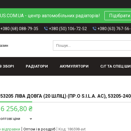
S.COM.UA - центр автомобільних радіаторів!
Підібрати
+380 (68) 088-79-35
+380 (50) 106-72-52
+380 (63) 767-56
газин
В ЗБОРІ
РАДІАТОРИ
АКУМУЛЯТОРИ
С/Г ТА СПЕЦ Ш
53205 ЛІВА ДОВГА (20 ШЛІЦ) (ПР.О S.I.L.A. AC), 53205-24
6 256,80 ₴
оптові ціни
о відправки
Оптом і в роздріб
Код:
186598-avt