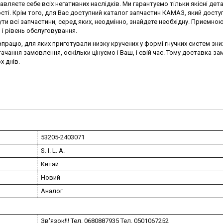
ляєте себе всіх негативних наслідків. Ми гарантуємо тільки якісні детал
сті. Крім того, для Вас доступний каталог запчастин КАМАЗ, який досту
ти всі запчастини, серед яких, неодмінно, знайдете необхідну. Приємно
і рівень обслуговування.
впрацю, для яких приготували низку кручених у формі гнучких систем зни
чання замовлення, оскільки цінуємо і Ваш, і свій час. Тому доставка з
х днів.
53205-2403071
S. I. L. A.
Китай
Новий
Аналог
Зв'язок!!! Тел. 0680887935 Тел. 0501067252