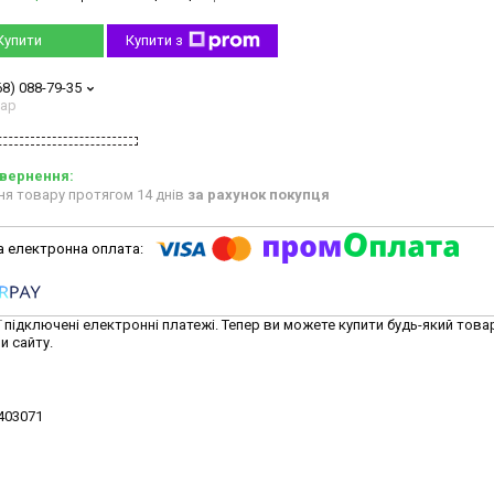
Купити
Купити з
68) 088-79-35
тар
ня товару протягом 14 днів
за рахунок покупця
ї підключені електронні платежі. Тепер ви можете купити будь-який това
и сайту.
2403071