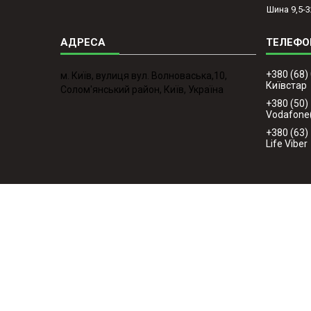
Шина 9,5-3
+380 (68)
м. Київ, вулиця вул. Волноваська,10,
Київстар
Солом'янський район, Київ, Україна
+380 (50)
Vodafone
+380 (63)
Life Viber