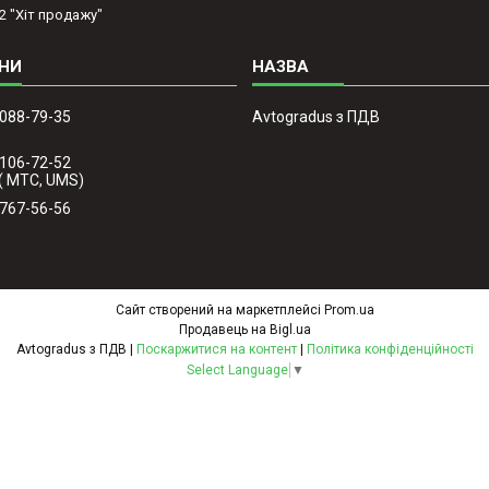
2 "Хіт продажу"
 088-79-35
Avtogradus з ПДВ
 106-72-52
( МТС, UMS)
 767-56-56
Сайт створений на маркетплейсі
Prom.ua
Продавець на Bigl.ua
Avtogradus з ПДВ |
Поскаржитися на контент
|
Політика конфіденційності
Select Language
▼