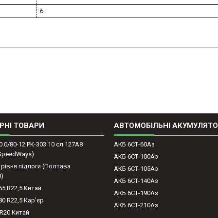
6
РНІ ТОВАРИ
АВТОМОБІЛЬНІ АКУМУЛЯТ
0.0/80-12 PK-303 10 сл 127A8
АКБ 6СТ-60Аз
(SpeedWays)
АКБ 6СТ-100Аз
 рівня підлоги (Полтава
АКБ 6СТ-105Аз
0)
АКБ 6СТ-140Аз
65 R22,5 Китай
АКБ 6СТ-190Аз
80 R22,5 Кар'єр
АКБ 6СТ-210Аз
-R20 Китай