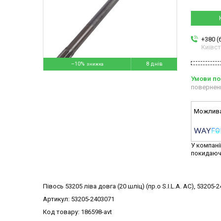
+380 (
Київс
–10%
8 днів
повернен
У компані
покидаюч
Півось 53205 ліва довга (20 шліц) (пр.о S.I.L.A. AC), 53205-
Артикул: 53205-2403071
Код товару: 186598-avt