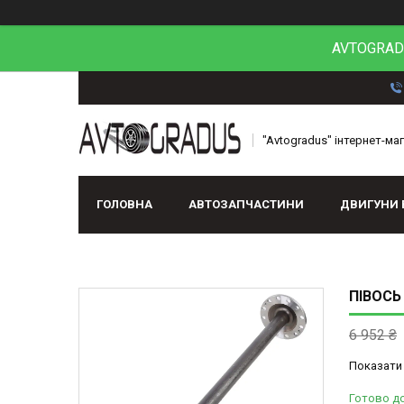
AVTOGRADU
"Avtogradus" інтернет-ма
ГОЛОВНА
АВТОЗАПЧАСТИНИ
ДВИГУНИ 
ПІВОСЬ 
6 952 ₴
Показати 
Готово д