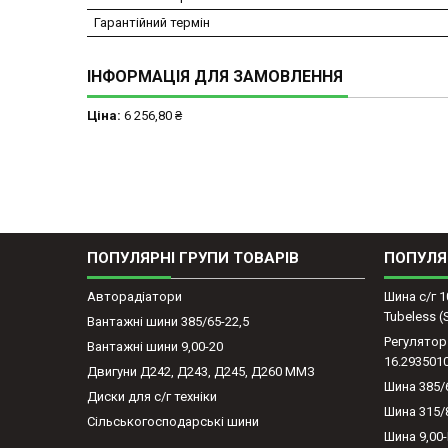
Гарантійний термін
ІНФОРМАЦІЯ ДЛЯ ЗАМОВЛЕННЯ
Ціна:
6 256,80 ₴
ПОПУЛЯРНІ ГРУПИ ТОВАРІВ
ПОПУЛЯ
Авторадіатори
Шина с/г 1
Tubeless 
Вантажні шини 385/65-22,5
Регулятор
Вантажні шини 9,00-20
16.293501
Двигуни Д242, Д243, Д245, Д260 ММЗ
Шина 385/
Диски для с/г техніки
Шина 315/
Сільськогосподарські шини
Шина 9,00