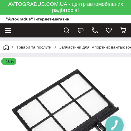
AVTOGRADUS.COM.UA - центр автомобільних
радіаторів!
"Avtogradus" інтернет-магазин
Товари та послуги
Запчастини для імпортних вантажівок
–10%