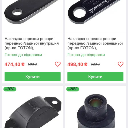
Накладка сережки ресори
Накладка сережки ресори
передньої/задньої внутрішня
передньої/задньої зовнішньої
(пр-во FOTON),
(пр-во FOTON),
L1292150200A0
L1292150100A0
Готово до відправки
Готово до відправки
474,40
498,40
₴
₴
593 ₴
623 ₴
Купити
Купити
–20%
–20%