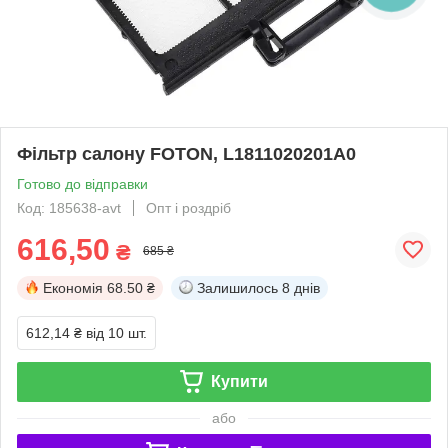
Фільтр салону FOTON, L1811020201A0
Готово до відправки
Код: 185638-avt
Опт і роздріб
616,50
₴
685 ₴
Економія
68.50 ₴
Залишилось
8 днів
612,14 ₴
від 10 шт.
Купити
або