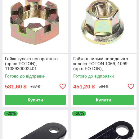
Гайка кулака поворотного
Гайка шпильки переднього
(пр.во FOTON),
колеса FOTON 1069, 1099
1108930002401
(пр.о FOTON),
1106930003404
Готово до відправки
Готово до відправки
581,60
451,20
₴
₴
727 ₴
564 ₴
Купити
Купити
–20%
–20%