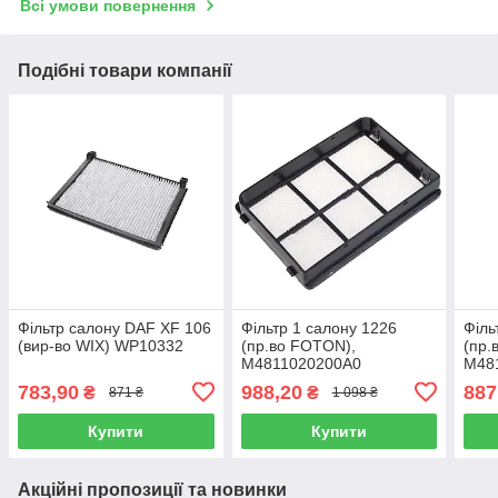
Всі умови повернення
Подібні товари компанії
Фільтр салону DAF XF 106
Фільтр 1 салону 1226
Філь
(вир-во WIX) WP10332
(пр.во FOTON),
(пр.
M4811020200A0
M48
783,90
988,20
887
₴
₴
871 ₴
1 098 ₴
Купити
Купити
Акційні пропозиції та новинки