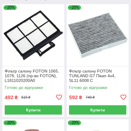
–20%
–20%
Фільтр салону FOTON 1065,
Фільтр салону FOTON
1078, 1126 (пр-во FOTON),
TUNLAND G7 Пікап 4х4,
L1811020200A0
SL11.6008.C
Готово до відправки
Готово до відправки
492
592
₴
₴
615 ₴
740 ₴
Купити
Купити
–20%
–20%