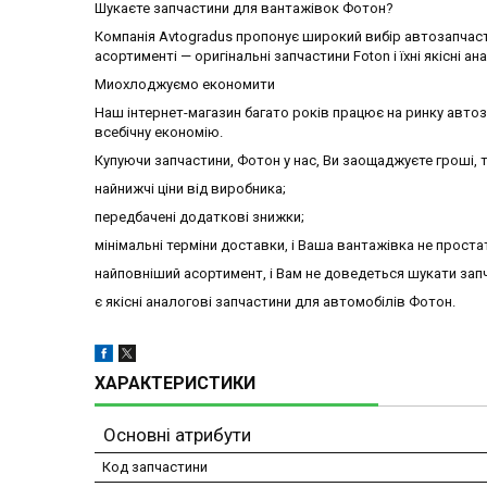
Шукаєте запчастини для вантажівок Фотон?
Компанія Avtogradus пропонує широкий вибір автозапчаст
асортименті — оригінальні запчастини Foton і їхні якісні ан
Миохлоджуємо економити
Наш інтернет-магазин багато років працює на ринку авто
всебічну економію.
Купуючи запчастини, Фотон у нас, Ви заощаджуєте гроші, т
найнижчі ціни від виробника;
передбачені додаткові знижки;
мінімальні терміни доставки, і Ваша вантажівка не проста
найповніший асортимент, і Вам не доведеться шукати запч
є якісні аналогові запчастини для автомобілів Фотон.
ХАРАКТЕРИСТИКИ
Основні атрибути
Код запчастини