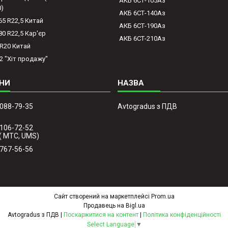
АКБ 6СТ-105Аз
0)
АКБ 6СТ-140Аз
65 R22,5 Китай
АКБ 6СТ-190Аз
80 R22,5 Кар'єр
АКБ 6СТ-210Аз
-R20 Китай
2 "Хіт продажу"
 088-79-35
Avtogradus з ПДВ
 106-72-52
( МТС, UMS)
 767-56-56
Сайт створений на маркетплейсі
Prom.ua
Продавець на Bigl.ua
Avtogradus з ПДВ |
Поскаржитися на контент
|
Політика конфіденційності
Select Language
▼