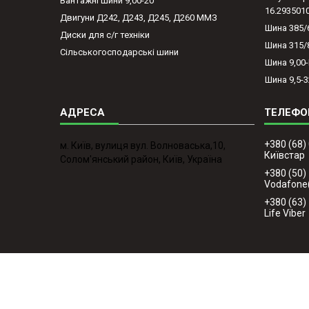
Вантажні шини 9,00-20
16.293501
Двигуни Д242, Д243, Д245, Д260 ММЗ
Шина 385/
Диски для с/г техніки
Шина 315/
Сільськогосподарські шини
Шина 9,00
Шина 9,5-3
+380 (68)
м. Київ, вулиця вул. Волноваська,10,
Київстар
Солом'янський район, Київ, Україна
+380 (50)
Vodafone
+380 (63)
Life Viber