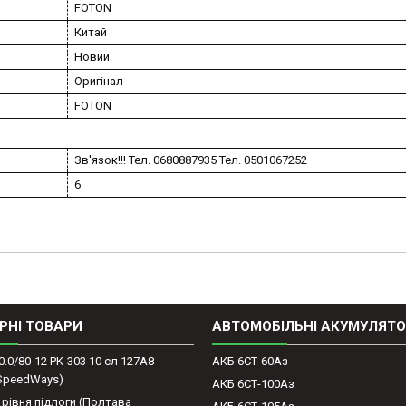
FOTON
Китай
Новий
Оригінал
FOTON
Зв'язок!!! Тел. 0680887935 Тел. 0501067252
6
РНІ ТОВАРИ
АВТОМОБІЛЬНІ АКУМУЛЯТ
0.0/80-12 PK-303 10 сл 127A8
АКБ 6СТ-60Аз
(SpeedWays)
АКБ 6СТ-100Аз
 рівня підлоги (Полтава