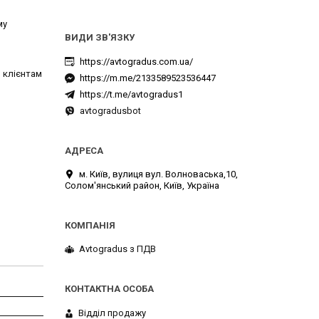
му
https://avtogradus.com.ua/
 клієнтам
https://m.me/2133589523536447
https://t.me/avtogradus1
avtogradusbot
м. Київ, вулиця вул. Волноваська,10,
Солом'янський район, Київ, Україна
Avtogradus з ПДВ
Відділ продажу