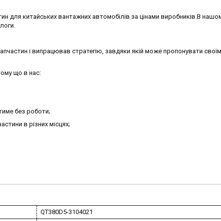
ин для китайських вантажних автомобілів за цінами виробників.В нашо
алоги.
запчастин і випрацював стратегію, завдяки якій може пропонувати своїм
ому що в нас:
тиме без роботи;
астини в різних місцях;
QT380D5-3104021