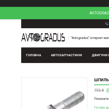
AVTOGRADU
"Avtogradus" інтернет-ма
ГОЛОВНА
АВТОЗАПЧАСТИНИ
ДВИГУНИ 
ШПИЛЬК
735 ₴
Показати 
Готово д