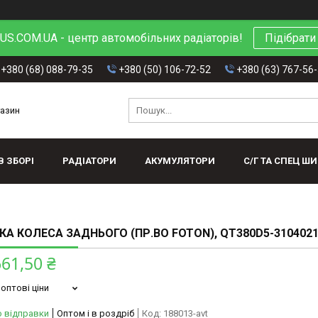
S.COM.UA - центр автомобільних радіаторів!
Підібрати
+380 (68) 088-79-35
+380 (50) 106-72-52
+380 (63) 767-56
газин
В ЗБОРІ
РАДІАТОРИ
АКУМУЛЯТОРИ
С/Г ТА СПЕЦ Ш
А КОЛЕСА ЗАДНЬОГО (ПР.ВО FOTON), QT380D5-310402
661,50 ₴
оптові ціни
о відправки
Оптом і в роздріб
Код:
188013-avt