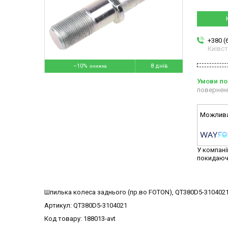
+380 (
Київс
–10%
8 днів
повернен
У компані
покидаюч
Шпилька колеса заднього (пр.во FOTON), QT380D5-310402
Артикул: QT380D5-3104021
Код товару: 188013-avt