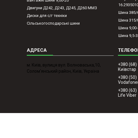
Вантажні шини 9,00-20
16.293501
Двигуни Д242, Д243, Д245, Д260 ММЗ
Шина 385/
Диски для с/г техніки
Шина 315/
Сільськогосподарські шини
Шина 9,00
Шина 9,5-3
+380 (68)
м. Київ, вулиця вул. Волноваська,10,
Київстар
Солом'янський район, Київ, Україна
+380 (50)
Vodafone
+380 (63)
Life Viber