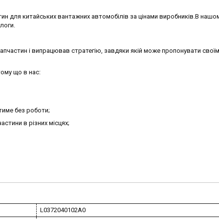
ин для китайських вантажних автомобілів за цінами виробників.В нашо
алоги.
запчастин і випрацював стратегію, завдяки якій може пропонувати своїм
ому що в нас:
тиме без роботи;
астини в різних місцях;
L0372040102A0