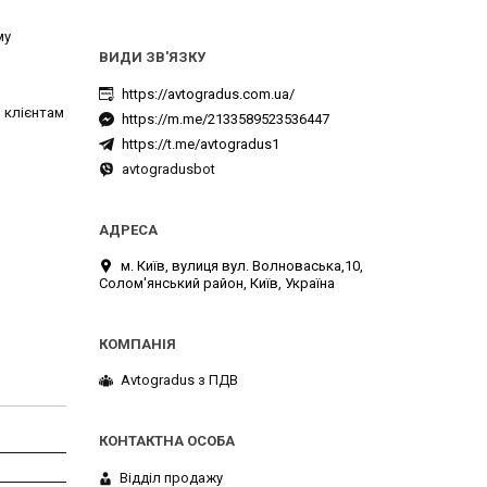
му
https://avtogradus.com.ua/
 клієнтам
https://m.me/2133589523536447
https://t.me/avtogradus1
avtogradusbot
м. Київ, вулиця вул. Волноваська,10,
Солом'янський район, Київ, Україна
Avtogradus з ПДВ
Відділ продажу