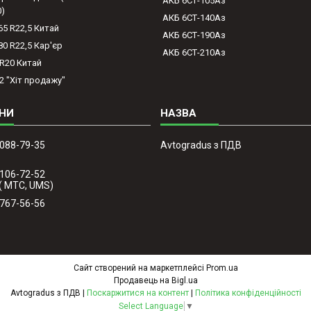
АКБ 6СТ-105Аз
0)
АКБ 6СТ-140Аз
65 R22,5 Китай
АКБ 6СТ-190Аз
80 R22,5 Кар'єр
АКБ 6СТ-210Аз
-R20 Китай
2 "Хіт продажу"
 088-79-35
Avtogradus з ПДВ
 106-72-52
( МТС, UMS)
 767-56-56
Сайт створений на маркетплейсі
Prom.ua
Продавець на Bigl.ua
Avtogradus з ПДВ |
Поскаржитися на контент
|
Політика конфіденційності
Select Language
▼