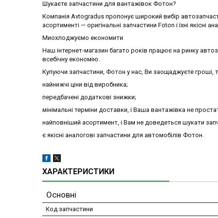
Шукаєте запчастини для вантажівок Фотон?
Компанія Avtogradus пропонує широкий вибір автозапчаст
асортименті — оригінальні запчастини Foton і їхні якісні ан
Миохлоджуємо економити
Наш інтернет-магазин багато років працює на ринку авто
всебічну економію.
Купуючи запчастини, Фотон у нас, Ви заощаджуєте гроші, т
найнижчі ціни від виробника;
передбачені додаткові знижки;
мінімальні терміни доставки, і Ваша вантажівка не проста
найповніший асортимент, і Вам не доведеться шукати запч
є якісні аналогові запчастини для автомобілів Фотон.
ХАРАКТЕРИСТИКИ
Основні
Код запчастини