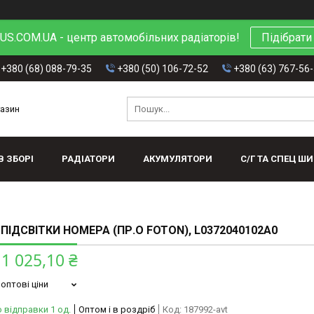
S.COM.UA - центр автомобільних радіаторів!
Підібрати
+380 (68) 088-79-35
+380 (50) 106-72-52
+380 (63) 767-56
газин
В ЗБОРІ
РАДІАТОРИ
АКУМУЛЯТОРИ
С/Г ТА СПЕЦ Ш
 ПІДСВІТКИ НОМЕРА (ПР.О FOTON), L0372040102A0
1 025,10 ₴
оптові ціни
 відправки 1 од.
Оптом і в роздріб
Код:
187992-avt