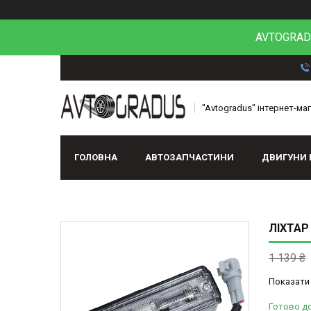
AVTOGRADU
"Avtogradus" інтернет-ма
ГОЛОВНА
АВТОЗАПЧАСТИНИ
ДВИГУНИ 
ЛІХТАР
1 139 ₴
Показати 
Готово до