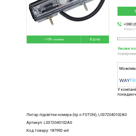
+380 (
Київс
–10%
8 днів
повернен
У компані
покидаюч
Ліхтар підсвітки номера (пр.о FOTON), L0372040102A0
Артикул: L0372040102A0
Код товару: 187992-avt