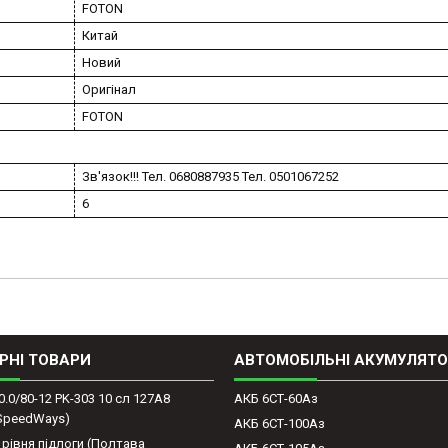
FOTON
Китай
Новий
Оригінал
FOTON
Зв'язок!!! Тел. 0680887935 Тел. 0501067252
6
РНІ ТОВАРИ
АВТОМОБІЛЬНІ АКУМУЛЯТ
0.0/80-12 PK-303 10 сл 127A8
АКБ 6СТ-60Аз
(SpeedWays)
АКБ 6СТ-100Аз
 рівня підлоги (Полтава