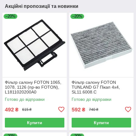
Акційні пропозиції та новинки
–20%
–20%
Фільтр салону FOTON 1065,
Фільтр салону FOTON
1078, 1126 (пр-во FOTON),
TUNLAND G7 Пікап 4х4,
L1811020200A0
SL11.6008.C
Готово до відправки
Готово до відправки
492
592
₴
₴
615 ₴
740 ₴
Купити
Купити
–20%
–20%