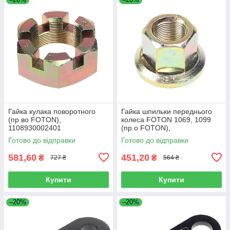
Гайка кулака поворотного
Гайка шпильки переднього
(пр.во FOTON),
колеса FOTON 1069, 1099
1108930002401
(пр.о FOTON),
1106930003404
Готово до відправки
Готово до відправки
581,60
451,20
₴
₴
727 ₴
564 ₴
Купити
Купити
–20%
–20%