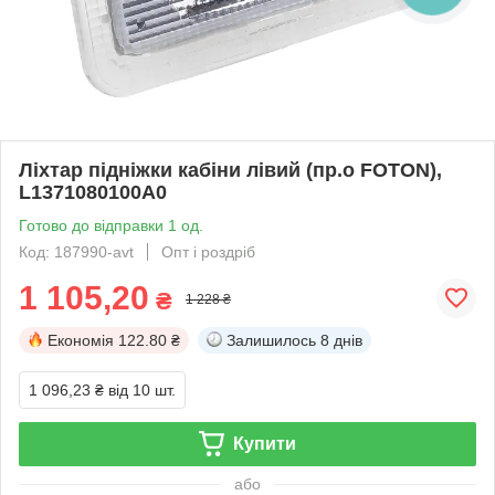
Ліхтар підніжки кабіни лівий (пр.о FOTON),
L1371080100A0
Готово до відправки 1 од.
Код: 187990-avt
Опт і роздріб
1 105,20
₴
1 228 ₴
Економія
122.80 ₴
Залишилось
8 днів
1 096,23 ₴
від 10 шт.
Купити
або