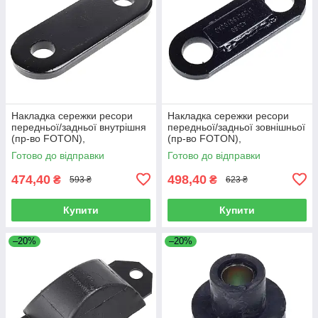
Накладка сережки ресори
Накладка сережки ресори
передньої/задньої внутрішня
передньої/задньої зовнішньої
(пр-во FOTON),
(пр-во FOTON),
L1292150200A0
L1292150100A0
Готово до відправки
Готово до відправки
474,40
498,40
₴
₴
593 ₴
623 ₴
Купити
Купити
–20%
–20%