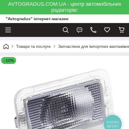
AVTOGRADUS.COM.UA - центр автомобільних
радіаторів!
"Avtogradus" інтернет-магазин
Товари та послуги
Запчастини для імпортних вантажівок
–10%
КНОПКА
ЗВ'ЯЗКУ