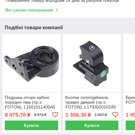
Повернення товару впродовж 14 днів за рахунок покупця
Всі умови повернення
Подібні товари компанії
Подушка опори кабіни
Кнопка склопідіймача
Бриз
передня ліва (пр.о
правих дверей (пр.о
FOT
FOTON), L1501011400A0
FOTON), L1793020102A0
8 075,70
1 356,30
1 0
₴
₴
8 973 ₴
1 507 ₴
Купити
Купити