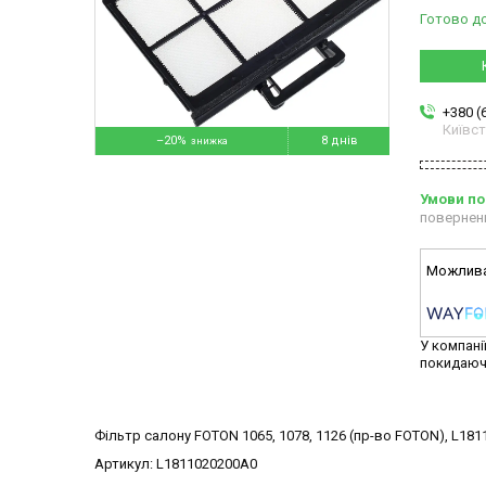
Готово д
+380 (
Київс
–20%
8 днів
повернен
У компані
покидаюч
Фільтр салону FOTON 1065, 1078, 1126 (пр-во FOTON), L18
Артикул: L1811020200A0