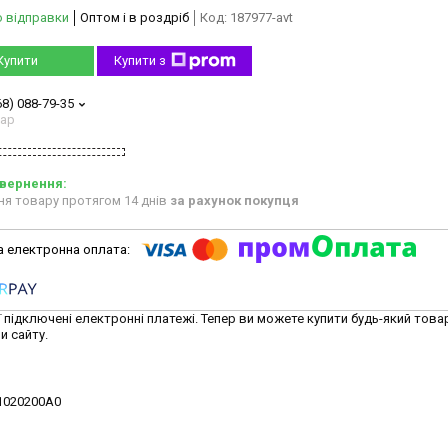
о відправки
Оптом і в роздріб
Код:
187977-avt
Купити
Купити з
68) 088-79-35
тар
ня товару протягом 14 днів
за рахунок покупця
ї підключені електронні платежі. Тепер ви можете купити будь-який това
и сайту.
11020200A0