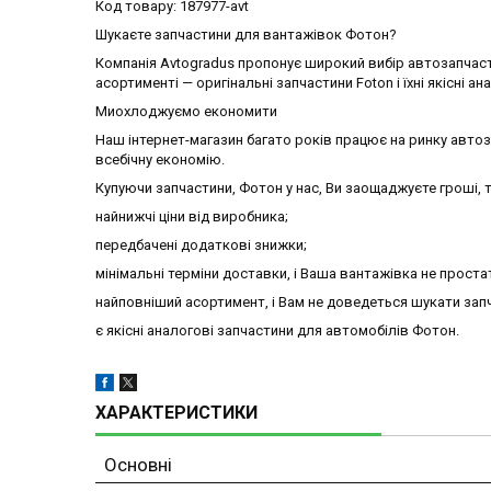
Код товару: 187977-avt
Шукаєте запчастини для вантажівок Фотон?
Компанія Avtogradus пропонує широкий вибір автозапчаст
асортименті — оригінальні запчастини Foton і їхні якісні ан
Миохлоджуємо економити
Наш інтернет-магазин багато років працює на ринку авто
всебічну економію.
Купуючи запчастини, Фотон у нас, Ви заощаджуєте гроші, т
найнижчі ціни від виробника;
передбачені додаткові знижки;
мінімальні терміни доставки, і Ваша вантажівка не проста
найповніший асортимент, і Вам не доведеться шукати запч
є якісні аналогові запчастини для автомобілів Фотон.
ХАРАКТЕРИСТИКИ
Основні