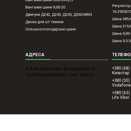
Регулятор
Вантажні шини 9,00-20
16.293501
Двигуни Д242, Д243, Д245, Д260 ММЗ
Шина 385/
Диски для с/г техніки
Шина 315/
Сільськогосподарські шини
Шина 9,00
Шина 9,5-3
+380 (68)
м. Київ, вулиця вул. Волноваська,10,
Київстар
Солом'янський район, Київ, Україна
+380 (50)
Vodafone
+380 (63)
Life Viber