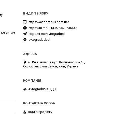
му
https://avtogradus.com.ua/
https://m.me/2133589523536447
 клієнтам
https://t.me/avtogradus1
avtogradusbot
м. Київ, вулиця вул. Волноваська,10,
Солом'янський район, Київ, Україна
Avtogradus з ПДВ
Відділ продажу