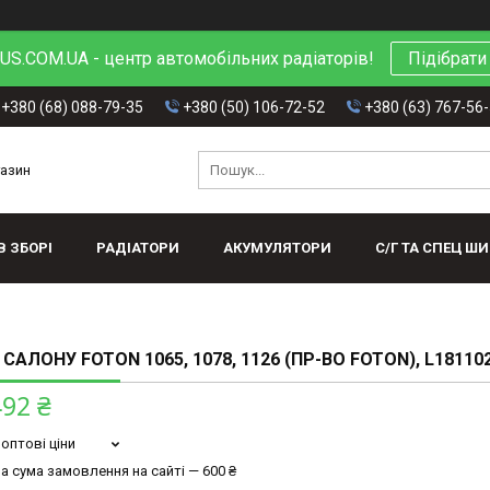
S.COM.UA - центр автомобільних радіаторів!
Підібрати
+380 (68) 088-79-35
+380 (50) 106-72-52
+380 (63) 767-56
газин
В ЗБОРІ
РАДІАТОРИ
АКУМУЛЯТОРИ
С/Г ТА СПЕЦ Ш
 САЛОНУ FOTON 1065, 1078, 1126 (ПР-ВО FOTON), L18110
492 ₴
оптові ціни
а сума замовлення на сайті — 600 ₴