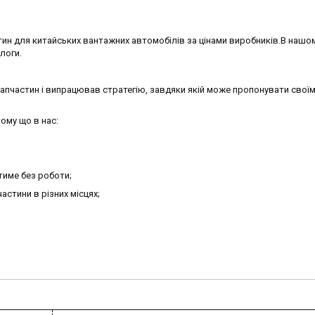
ин для китайських вантажних автомобілів за цінами виробників.В нашо
алоги.
запчастин і випрацював стратегію, завдяки якій може пропонувати своїм
ому що в нас:
тиме без роботи;
астини в різних місцях;