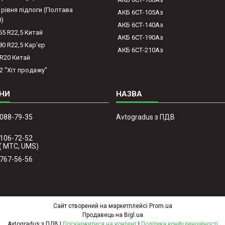
 рівня підлоги (Полтава
АКБ 6СТ-105Аз
0)
АКБ 6СТ-140Аз
65 R22,5 Китай
АКБ 6СТ-190Аз
80 R22,5 Кар'єр
АКБ 6СТ-210Аз
-R20 Китай
2 "Хіт продажу"
 088-79-35
Avtogradus з ПДВ
 106-72-52
( МТС, UMS)
 767-56-56
Сайт створений на маркетплейсі
Prom.ua
Продавець на Bigl.ua
Avtogradus з ПДВ |
Поскаржитися на контент
|
Політика конфіденційності