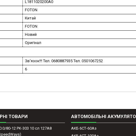
L1811020200A0
FOTON
Китай
FOTON
Новий
Оригінал
Зв'язок!!! Тел. 0680887935 Тел. 0501067252
6
РНІ ТОВАРИ
АВТОМОБІЛЬНІ АКУМУЛЯТ
0.0/80-12 PK-303 10 сл 127A8
АКБ 6СТ-60Аз
(SpeedWays)
АКБ 6СТ-100Аз