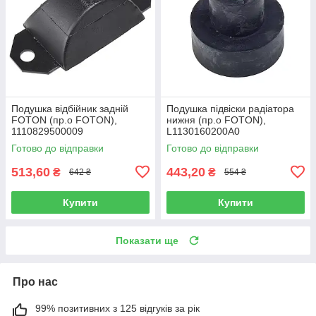
Подушка відбійник задній
Подушка підвіски радіатора
FOTON (пр.о FOTON),
нижня (пр.о FOTON),
1110829500009
L1130160200A0
Готово до відправки
Готово до відправки
513,60
443,20
₴
₴
642 ₴
554 ₴
Купити
Купити
Показати ще
Про нас
99% позитивних з 125 відгуків за рік