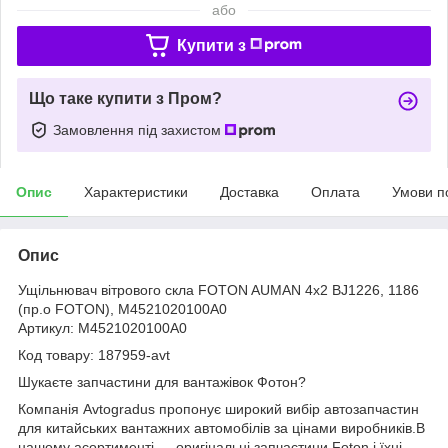
або
Купити з
Що таке купити з Пром?
Замовлення під захистом
Опис
Характеристики
Доставка
Оплата
Умови п
Опис
Ущільнювач вітрового скла FOTON AUMAN 4х2 BJ1226, 1186
(пр.о FOTON), M4521020100A0
Артикул: M4521020100A0
Код товару: 187959-avt
Шукаєте запчастини для вантажівок Фотон?
Компанія Avtogradus пропонує широкий вибір автозапчастин
для китайських вантажних автомобілів за цінами виробників.В
нашому асортименті — оригінальні запчастини Foton і їхні