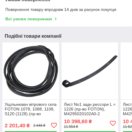
Повернення товару впродовж 14 днів за рахунок покупця
Всі умови повернення
Подібні товари компанії
Ущільнювач вітрового скла
Лист No1 задн.рессори L =
Лист
FOTON 1078, 1088, 1108,
1226 (пр-во FOTON),
1226
S120 (1128) (пр-во
M4295020102A0-2
M42
FOTON), L1521020100A0
10 398,60
10 
₴
2 201,40
₴
2 446 ₴
11 554 ₴
11 62