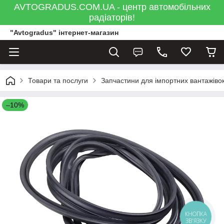
AVTOGRADUS.COM.UA - центр автомобільних
радіаторів!
"Avtogradus" інтернет-магазин
Товари та послуги
Запчастини для імпортних вантажівок
–10%
КНОПКА
ЗВ'ЯЗКУ