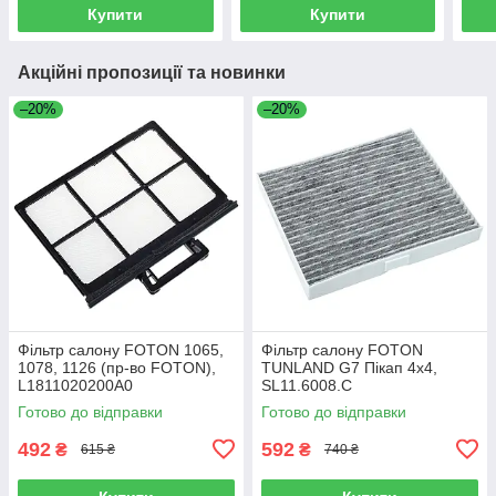
Купити
Купити
Акційні пропозиції та новинки
–20%
–20%
Фільтр салону FOTON 1065,
Фільтр салону FOTON
1078, 1126 (пр-во FOTON),
TUNLAND G7 Пікап 4х4,
L1811020200A0
SL11.6008.C
Готово до відправки
Готово до відправки
492
592
₴
₴
615 ₴
740 ₴