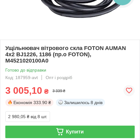
Ущільнювач вітрового скла FOTON AUMAN
4х2 BJ1226, 1186 (пр.о FOTON),
M4521020100A0
Готово до відправки
Код: 187959-avt
Опт і роздріб
3 005,10
₴
3 339 ₴
Економія
333.90 ₴
Залишилось
8 днів
2 980,05 ₴
від 8 шт.
Купити