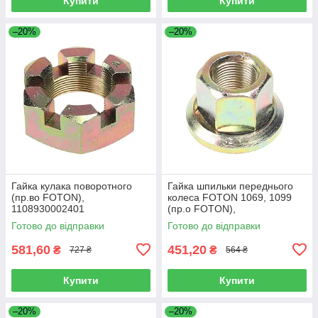
Купити
Купити
–20%
–20%
Гайка кулака поворотного
Гайка шпильки переднього
(пр.во FOTON),
колеса FOTON 1069, 1099
1108930002401
(пр.о FOTON),
1106930003404
Готово до відправки
Готово до відправки
581,60
451,20
₴
₴
727 ₴
564 ₴
Купити
Купити
–20%
–20%