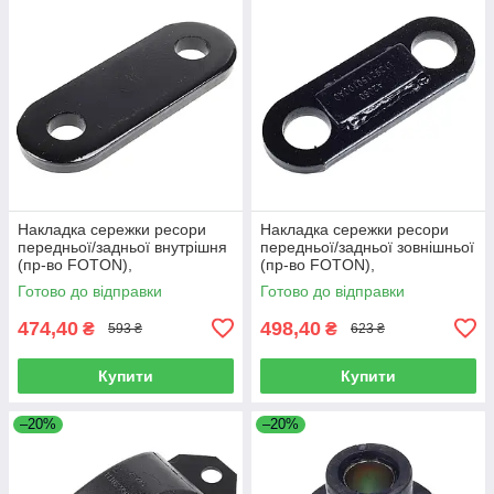
Накладка сережки ресори
Накладка сережки ресори
передньої/задньої внутрішня
передньої/задньої зовнішньої
(пр-во FOTON),
(пр-во FOTON),
L1292150200A0
L1292150100A0
Готово до відправки
Готово до відправки
474,40
498,40
₴
₴
593 ₴
623 ₴
Купити
Купити
–20%
–20%