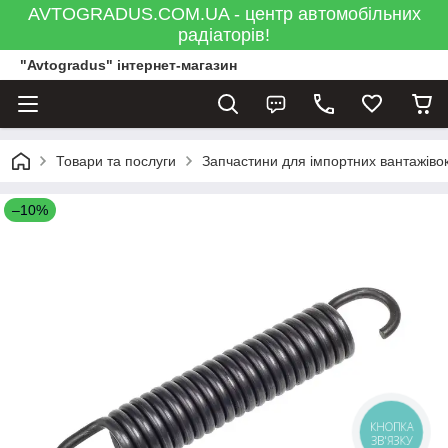
AVTOGRADUS.COM.UA - центр автомобільних
радіаторів!
"Avtogradus" інтернет-магазин
Товари та послуги
Запчастини для імпортних вантажівок
–10%
КНОПКА
ЗВ'ЯЗКУ