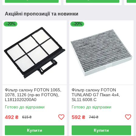
Акційні пропозиції та новинки
–20%
–20%
Фільтр салону FOTON 1065,
Фільтр салону FOTON
1078, 1126 (пр-во FOTON),
TUNLAND G7 Пікап 4х4,
L1811020200A0
SL11.6008.C
Готово до відправки
Готово до відправки
492
592
₴
₴
615 ₴
740 ₴
Купити
Купити