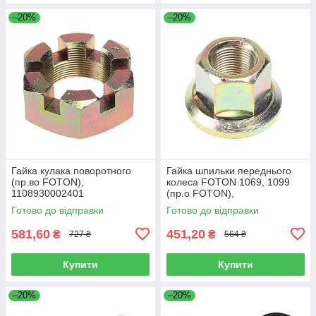
–20%
–20%
Гайка кулака поворотного
Гайка шпильки переднього
(пр.во FOTON),
колеса FOTON 1069, 1099
1108930002401
(пр.о FOTON),
1106930003404
Готово до відправки
Готово до відправки
581,60
451,20
₴
₴
727 ₴
564 ₴
Купити
Купити
–20%
–20%