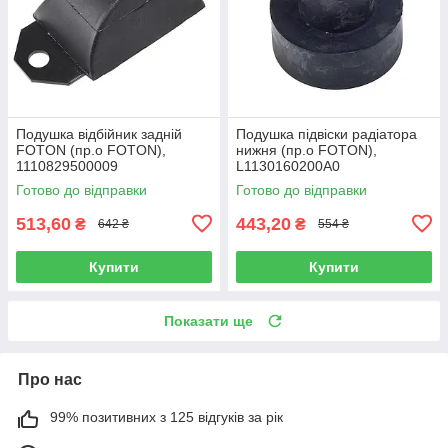
Подушка відбійник задній
Подушка підвіски радіатора
FOTON (пр.о FOTON),
нижня (пр.о FOTON),
1110829500009
L1130160200A0
Готово до відправки
Готово до відправки
513,60
443,20
₴
₴
642 ₴
554 ₴
Купити
Купити
Показати ще
Про нас
99% позитивних з 125 відгуків за рік