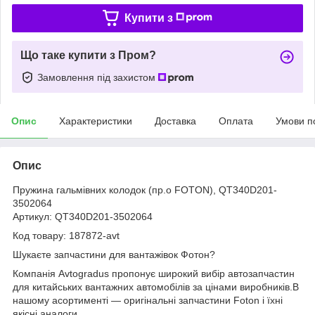
Купити з
Що таке купити з Пром?
Замовлення під захистом
Опис
Характеристики
Доставка
Оплата
Умови п
Опис
Пружина гальмівних колодок (пр.о FOTON), QT340D201-
3502064
Артикул: QT340D201-3502064
Код товару: 187872-avt
Шукаєте запчастини для вантажівок Фотон?
Компанія Avtogradus пропонує широкий вибір автозапчастин
для китайських вантажних автомобілів за цінами виробників.В
нашому асортименті — оригінальні запчастини Foton і їхні
якісні аналоги.