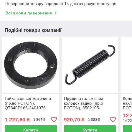
Повернення товару впродовж 14 днів за рахунок покупця
Всі умови повернення
Подібні товари компанії
Гайка задньої маточини
Пружина гальмівних
Коло
(пр.во FOTON),
колодок задніх (пр.о
накл
QT340D166-2401076
FOTON), 3502105-
FOT
HF16016J
350
12 
1 227,60
920,70
₴
₴
1 364 ₴
1 023 ₴
14 22
Купити
Купити