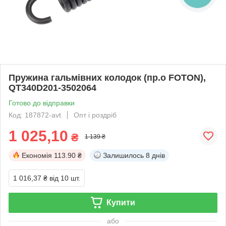
Пружина гальмівних колодок (пр.о FOTON),
QT340D201-3502064
Готово до відправки
Код: 187872-avt
Опт і роздріб
1 025,10
₴
1 139 ₴
Економія
113.90 ₴
Залишилось
8 днів
1 016,37 ₴
від 10 шт.
Купити
або