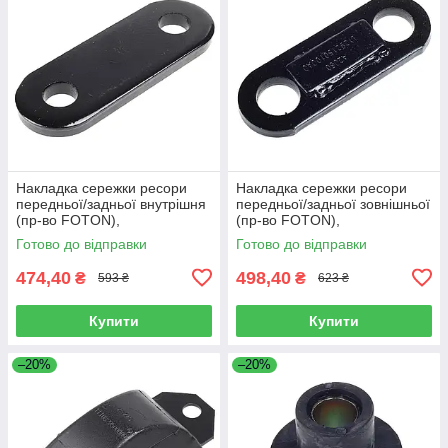
Накладка сережки ресори
Накладка сережки ресори
передньої/задньої внутрішня
передньої/задньої зовнішньої
(пр-во FOTON),
(пр-во FOTON),
L1292150200A0
L1292150100A0
Готово до відправки
Готово до відправки
474,40
498,40
₴
₴
593 ₴
623 ₴
Купити
Купити
–20%
–20%