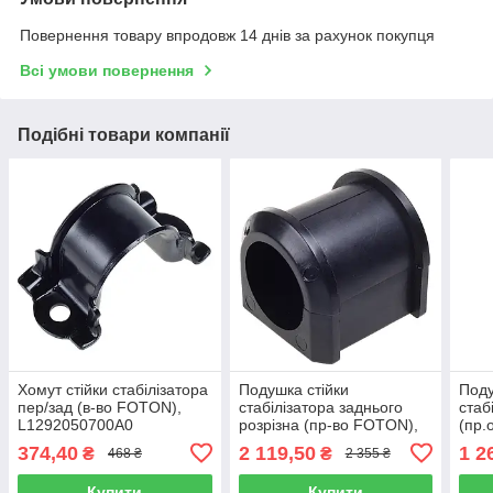
Повернення товару впродовж 14 днів за рахунок покупця
Всі умови повернення
Подібні товари компанії
Хомут стійки стабілізатора
Подушка стійки
Поду
пер/зад (в-во FOTON),
стабілізатора заднього
стаб
L1292050700A0
розрізна (пр-во FOTON),
(пр.
H4292050001A0
M42
374,40
2 119,50
1 2
₴
₴
468 ₴
2 355 ₴
Купити
Купити