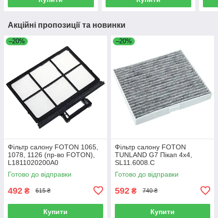
Акційні пропозиції та новинки
–20%
–20%
Фільтр салону FOTON 1065,
Фільтр салону FOTON
1078, 1126 (пр-во FOTON),
TUNLAND G7 Пікап 4х4,
L1811020200A0
SL11.6008.C
Готово до відправки
Готово до відправки
492
592
₴
₴
615 ₴
740 ₴
Купити
Купити