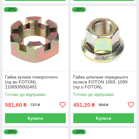
–20%
–20%
Гайка кулака поворотного
Гайка шпильки переднього
(пр.во FOTON),
колеса FOTON 1069, 1099
1108930002401
(пр.о FOTON),
1106930003404
Готово до відправки
Готово до відправки
581,60
451,20
₴
₴
727 ₴
564 ₴
Купити
Купити
–20%
–20%