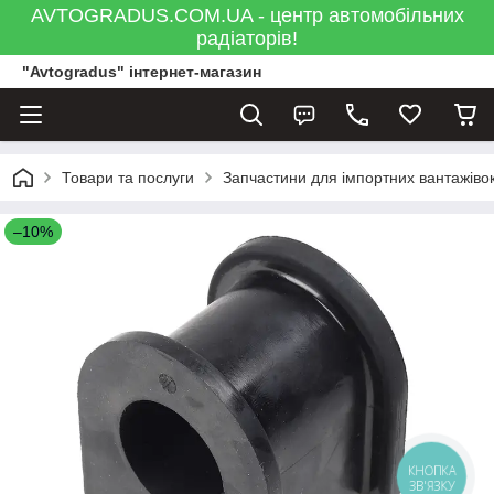
AVTOGRADUS.COM.UA - центр автомобільних
радіаторів!
"Avtogradus" інтернет-магазин
Товари та послуги
Запчастини для імпортних вантажівок
–10%
КНОПКА
ЗВ'ЯЗКУ