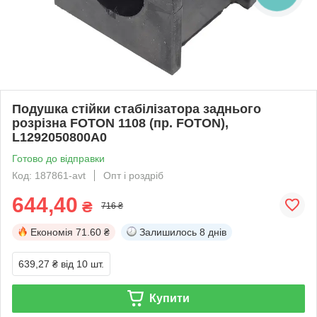
Подушка стійки стабілізатора заднього
розрізна FOTON 1108 (пр. FOTON),
L1292050800A0
Готово до відправки
Код: 187861-avt
Опт і роздріб
644,40
₴
716 ₴
Економія
71.60 ₴
Залишилось
8 днів
639,27 ₴
від 10 шт.
Купити