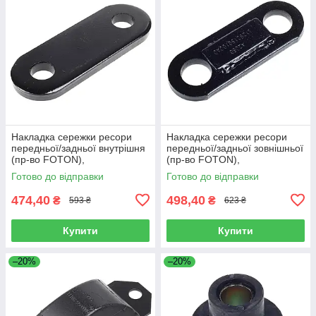
Накладка сережки ресори
Накладка сережки ресори
передньої/задньої внутрішня
передньої/задньої зовнішньої
(пр-во FOTON),
(пр-во FOTON),
L1292150200A0
L1292150100A0
Готово до відправки
Готово до відправки
474,40
498,40
₴
₴
593 ₴
623 ₴
Купити
Купити
–20%
–20%