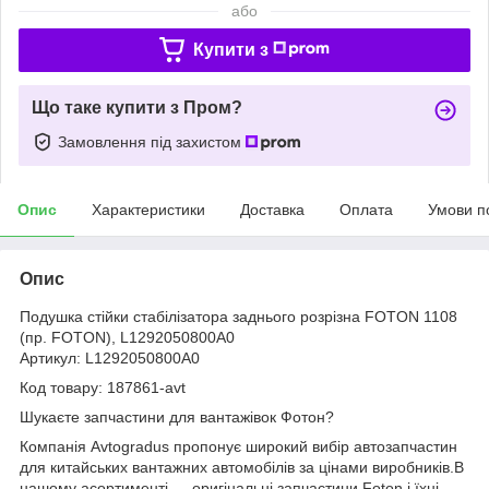
або
Купити з
Що таке купити з Пром?
Замовлення під захистом
Опис
Характеристики
Доставка
Оплата
Умови п
Опис
Подушка стійки стабілізатора заднього розрізна FOTON 1108
(пр. FOTON), L1292050800A0
Артикул: L1292050800A0
Код товару: 187861-avt
Шукаєте запчастини для вантажівок Фотон?
Компанія Avtogradus пропонує широкий вибір автозапчастин
для китайських вантажних автомобілів за цінами виробників.В
нашому асортименті — оригінальні запчастини Foton і їхні