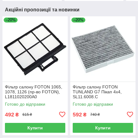
Акційні пропозиції та новинки
–20%
–20%
Фільтр салону FOTON 1065,
Фільтр салону FOTON
1078, 1126 (пр-во FOTON),
TUNLAND G7 Пікап 4х4,
L1811020200A0
SL11.6008.C
Готово до відправки
Готово до відправки
492
592
₴
₴
615 ₴
740 ₴
Купити
Купити