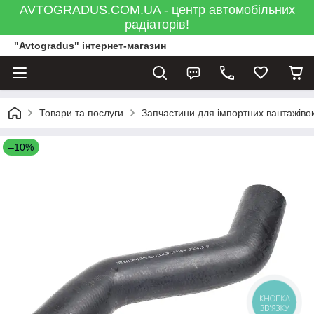
AVTOGRADUS.COM.UA - центр автомобільних
радіаторів!
"Avtogradus" інтернет-магазин
Товари та послуги
Запчастини для імпортних вантажівок
–10%
КНОПКА
ЗВ'ЯЗКУ