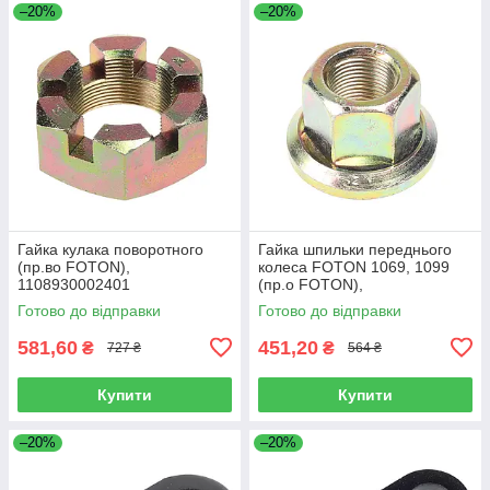
–20%
–20%
Гайка кулака поворотного
Гайка шпильки переднього
(пр.во FOTON),
колеса FOTON 1069, 1099
1108930002401
(пр.о FOTON),
1106930003404
Готово до відправки
Готово до відправки
581,60
451,20
₴
₴
727 ₴
564 ₴
Купити
Купити
–20%
–20%