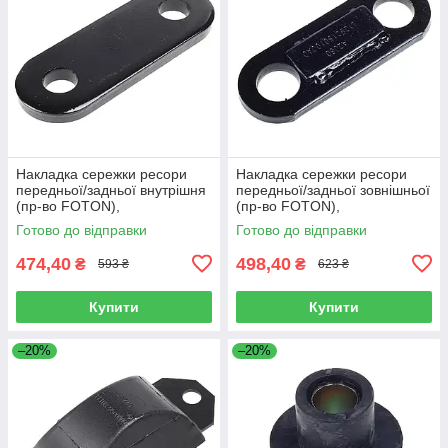
Накладка сережки ресори
Накладка сережки ресори
передньої/задньої внутрішня
передньої/задньої зовнішньої
(пр-во FOTON),
(пр-во FOTON),
L1292150200A0
L1292150100A0
Готово до відправки
Готово до відправки
474,40
498,40
₴
₴
593 ₴
623 ₴
Купити
Купити
–20%
–20%