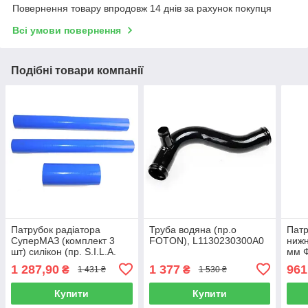
Повернення товару впродовж 14 днів за рахунок покупця
Всі умови повернення
Подібні товари компанії
Патрубок радіатора
Труба водяна (пр.о
Патр
СуперМАЗ (комплект 3
FOTON), L1130230300A0
нижн
шт) силікон (пр. S.I.L.A.
мм Ф
AC), 6422-1303000
543
1 287,90
1 377
961
₴
₴
1 431 ₴
1 530 ₴
Купити
Купити