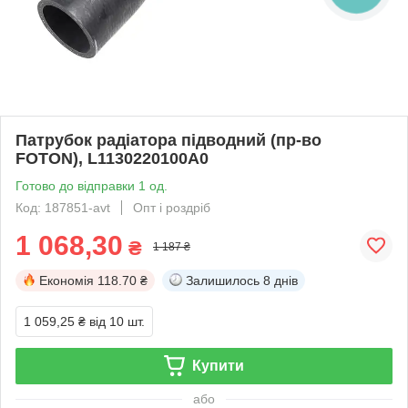
Патрубок радіатора підводний (пр-во
FOTON), L1130220100A0
Готово до відправки 1 од.
Код: 187851-avt
Опт і роздріб
1 068,30
₴
1 187 ₴
Економія
118.70 ₴
Залишилось
8 днів
1 059,25 ₴
від 10 шт.
Купити
або