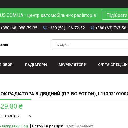
S.COM.UA - центр автомобільних радіаторів!
Підібрати
+380 (68) 088-79-35
+380 (50) 106-72-52
+380 (63) 767-56
газин
В ЗБОРІ
РАДІАТОРИ
АКУМУЛЯТОРИ
С/Г ТА СПЕЦ Ш
ОК РАДІАТОРА ВІДВІДНИЙ (ПР-ВО FOTON), L1130210100
829,80 ₴
оптові ціни
 відправки 1 од.
Оптом і в роздріб
Код:
187849-avt