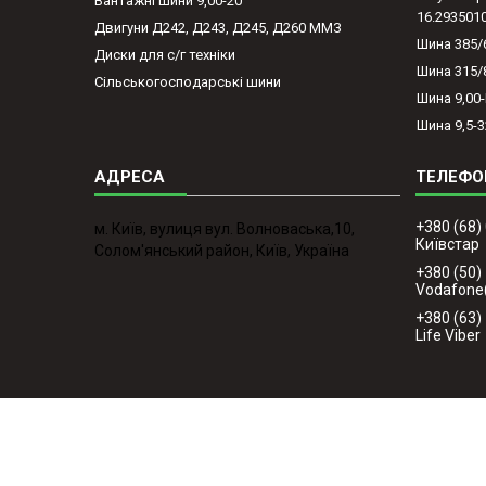
Вантажні шини 9,00-20
16.293501
Двигуни Д242, Д243, Д245, Д260 ММЗ
Шина 385/
Диски для с/г техніки
Шина 315/
Сільськогосподарські шини
Шина 9,00
Шина 9,5-3
+380 (68)
м. Київ, вулиця вул. Волноваська,10,
Київстар
Солом'янський район, Київ, Україна
+380 (50)
Vodafone
+380 (63)
Life Viber