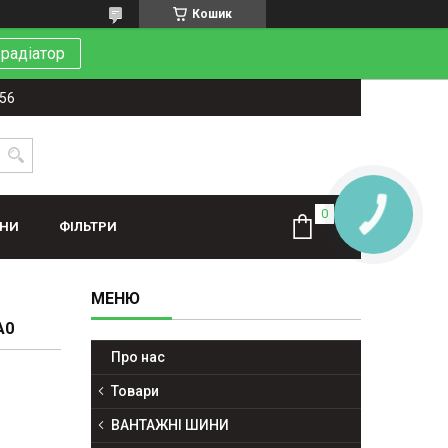
Кошик
 радіатор
-56
КНОПКА
ЗВ'ЯЗКУ
ИНИ
ФІЛЬТРИ
A0
Про нас
Товари
ВАНТАЖНІ ШИНИ