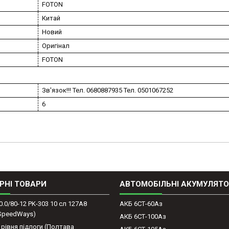
FOTON
Китай
Новий
Оригінал
FOTON
Зв'язок!!! Тел. 0680887935 Тел. 0501067252
6
РНІ ТОВАРИ
АВТОМОБІЛЬНІ АКУМУЛЯТ
0.0/80-12 PK-303 10 сл 127A8
АКБ 6СТ-60Аз
(SpeedWays)
АКБ 6СТ-100Аз
 рівня підлоги (Полтава