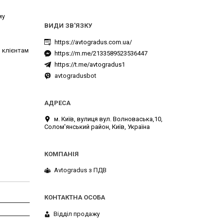
му
https://avtogradus.com.ua/
 клієнтам
https://m.me/2133589523536447
https://t.me/avtogradus1
avtogradusbot
м. Київ, вулиця вул. Волноваська,10,
Солом'янський район, Київ, Україна
Avtogradus з ПДВ
Відділ продажу