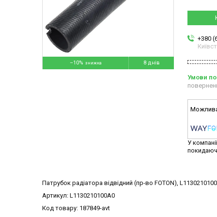
+380 (
Київс
–10%
8 днів
повернен
У компані
покидаюч
Патрубок радіатора відвідний (пр-во FOTON), L113021010
Артикул: L1130210100A0
Код товару: 187849-avt