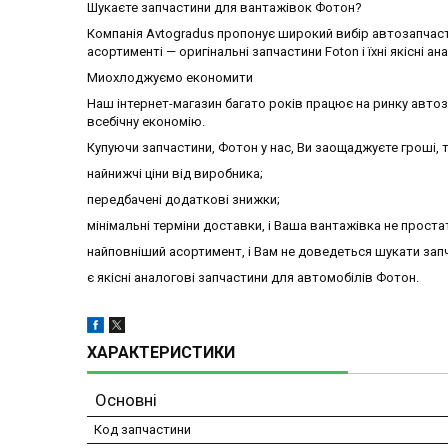
Шукаєте запчастини для вантажівок Фотон?
Компанія Avtogradus пропонує широкий вибір автозапчаст
асортименті — оригінальні запчастини Foton і їхні якісні ан
Миохлоджуємо економити
Наш інтернет-магазин багато років працює на ринку авто
всебічну економію.
Купуючи запчастини, Фотон у нас, Ви заощаджуєте гроші, т
найнижчі ціни від виробника;
передбачені додаткові знижки;
мінімальні терміни доставки, і Ваша вантажівка не проста
найповніший асортимент, і Вам не доведеться шукати запч
є якісні аналогові запчастини для автомобілів Фотон.
ХАРАКТЕРИСТИКИ
Основні
Код запчастини