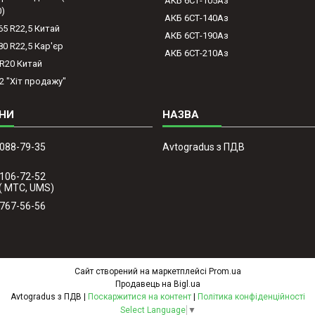
АКБ 6СТ-105Аз
0)
АКБ 6СТ-140Аз
65 R22,5 Китай
АКБ 6СТ-190Аз
80 R22,5 Кар'єр
АКБ 6СТ-210Аз
-R20 Китай
2 "Хіт продажу"
 088-79-35
Avtogradus з ПДВ
 106-72-52
( МТС, UMS)
 767-56-56
Сайт створений на маркетплейсі
Prom.ua
Продавець на Bigl.ua
Avtogradus з ПДВ |
Поскаржитися на контент
|
Політика конфіденційності
Select Language
▼