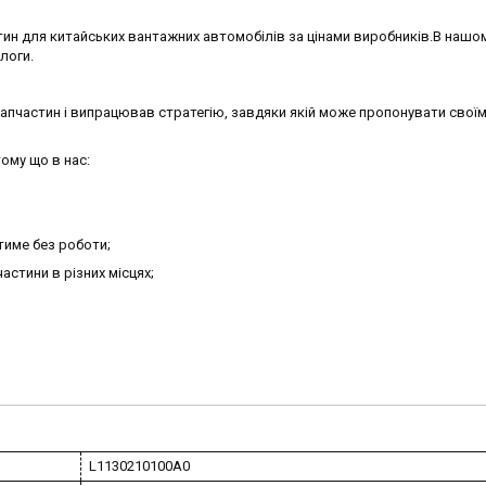
ин для китайських вантажних автомобілів за цінами виробників.В нашо
алоги.
запчастин і випрацював стратегію, завдяки якій може пропонувати своїм
ому що в нас:
тиме без роботи;
астини в різних місцях;
L1130210100A0