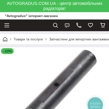
AVTOGRADUS.COM.UA - центр автомобільних
радіаторів!
"Avtogradus" інтернет-магазин
Товари та послуги
Запчастини для імпортних вантажівок
–10%
КНОПКА
ЗВ'ЯЗКУ