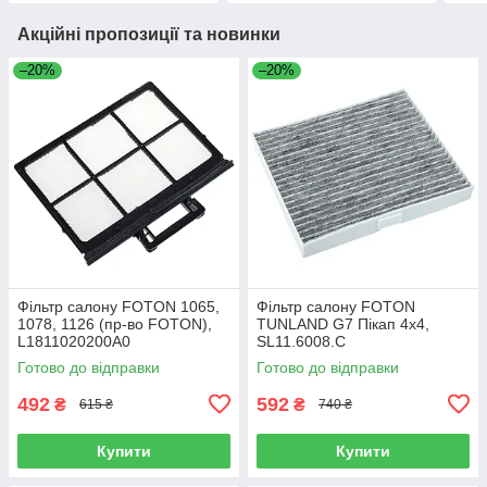
Акційні пропозиції та новинки
–20%
–20%
Фільтр салону FOTON 1065,
Фільтр салону FOTON
1078, 1126 (пр-во FOTON),
TUNLAND G7 Пікап 4х4,
L1811020200A0
SL11.6008.C
Готово до відправки
Готово до відправки
492
592
₴
₴
615 ₴
740 ₴
Купити
Купити