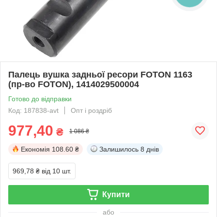
Палець вушка задньої ресори FOTON 1163
(пр-во FOTON), 1414029500004
Готово до відправки
Код: 187838-avt
Опт і роздріб
977,40
₴
1 086 ₴
Економія
108.60 ₴
Залишилось
8 днів
969,78 ₴
від 10 шт.
Купити
або