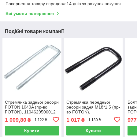
Повернення товару впродовж 14 днів за рахунок покупця
Всі умови повернення
Подібні товари компанії
Стремянка задньої ресори
Стремянка передньої
Болт
FOTON 1049A (пр-во
ресори задня М18*1,5 (пр-
задн
FOTON), 1104629500012
во FOTON),
FOT
M4292140607A0
1 009,80
1 017
977
₴
₴
1 122 ₴
1 130 ₴
Купити
Купити