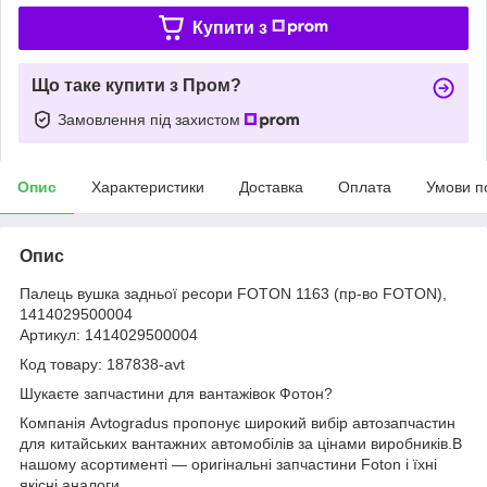
Купити з
Що таке купити з Пром?
Замовлення під захистом
Опис
Характеристики
Доставка
Оплата
Умови п
Опис
Палець вушка задньої ресори FOTON 1163 (пр-во FOTON),
1414029500004
Артикул: 1414029500004
Код товару: 187838-avt
Шукаєте запчастини для вантажівок Фотон?
Компанія Avtogradus пропонує широкий вибір автозапчастин
для китайських вантажних автомобілів за цінами виробників.В
нашому асортименті — оригінальні запчастини Foton і їхні
якісні аналоги.