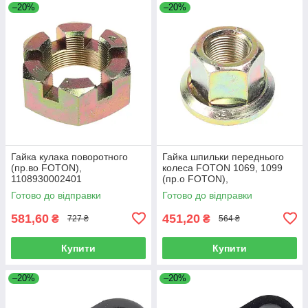
–20%
–20%
Гайка кулака поворотного
Гайка шпильки переднього
(пр.во FOTON),
колеса FOTON 1069, 1099
1108930002401
(пр.о FOTON),
1106930003404
Готово до відправки
Готово до відправки
581,60
451,20
₴
₴
727 ₴
564 ₴
Купити
Купити
–20%
–20%