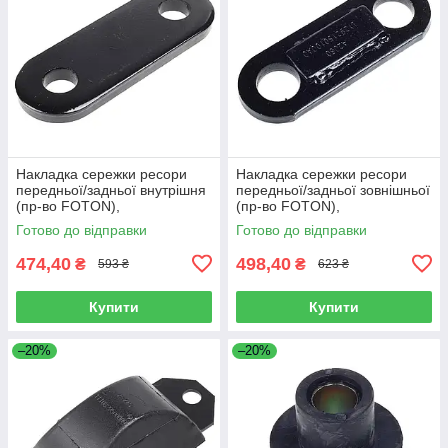
Накладка сережки ресори
Накладка сережки ресори
передньої/задньої внутрішня
передньої/задньої зовнішньої
(пр-во FOTON),
(пр-во FOTON),
L1292150200A0
L1292150100A0
Готово до відправки
Готово до відправки
474,40
498,40
₴
₴
593 ₴
623 ₴
Купити
Купити
–20%
–20%