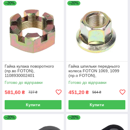
–20%
–20%
Гайка кулака поворотного
Гайка шпильки переднього
(пр.во FOTON),
колеса FOTON 1069, 1099
1108930002401
(пр.о FOTON),
1106930003404
Готово до відправки
Готово до відправки
581,60
451,20
₴
₴
727 ₴
564 ₴
Купити
Купити
–20%
–20%