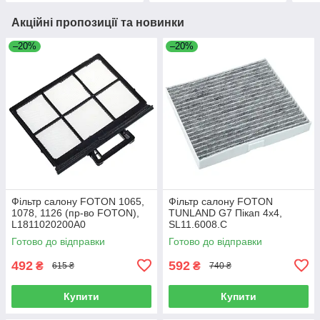
Акційні пропозиції та новинки
–20%
–20%
Фільтр салону FOTON 1065,
Фільтр салону FOTON
1078, 1126 (пр-во FOTON),
TUNLAND G7 Пікап 4х4,
L1811020200A0
SL11.6008.C
Готово до відправки
Готово до відправки
492
592
₴
₴
615 ₴
740 ₴
Купити
Купити