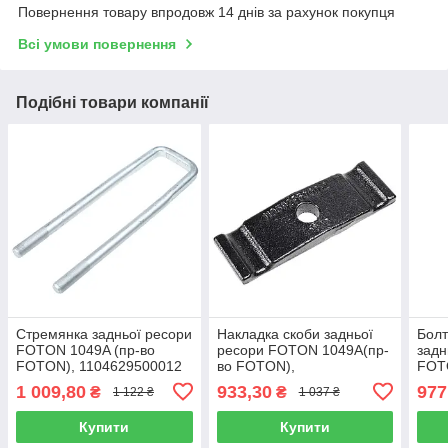
Повернення товару впродовж 14 днів за рахунок покупця
Всі умови повернення
Подібні товари компанії
Стремянка задньої ресори
Накладка скоби задньої
Болт
FOTON 1049A (пр-во
ресори FOTON 1049A(пр-
задн
FOTON), 1104629500012
во FOTON),
FOT
1105929500012
1 009,80
933,30
977
₴
₴
1 122 ₴
1 037 ₴
Купити
Купити