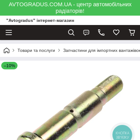
AVTOGRADUS.COM.UA - центр автомобільних
радіаторів!
"Avtogradus" інтернет-магазин
Товари та послуги
Запчастини для імпортних вантажівок
–10%
КНОПКА
ЗВ'ЯЗКУ