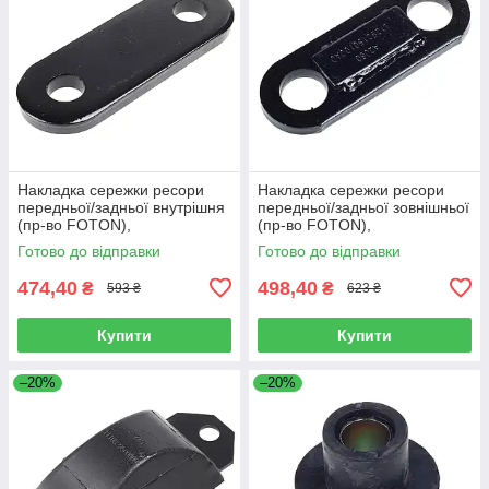
Накладка сережки ресори
Накладка сережки ресори
передньої/задньої внутрішня
передньої/задньої зовнішньої
(пр-во FOTON),
(пр-во FOTON),
L1292150200A0
L1292150100A0
Готово до відправки
Готово до відправки
474,40
498,40
₴
₴
593 ₴
623 ₴
Купити
Купити
–20%
–20%