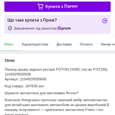
Купити з
Що таке купити з Пром?
Замовлення під захистом
Опис
Характеристики
Доставка
Оплата
Умови п
Опис
Палець вушка задньої ресори FOTON 1049C (пр-во FOTON),
1104929500006
Артикул: 1104929500006
Код товару: 187836-avt
Шукаєте запчастини для вантажівок Фотон?
Компанія Avtogradus пропонує широкий вибір автозапчастин
для китайських вантажних автомобілів за цінами виробників.В
нашому асортименті — оригінальні запчастини Foton і їхні
якісні аналоги.