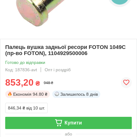
Палець вушка задньої ресори FOTON 1049C
(пр-во FOTON), 1104929500006
Готово до відправки
Код: 187836-avt
Опт і роздріб
853,20
₴
948 ₴
Економія
94.80 ₴
Залишилось
8 днів
846,34 ₴
від 10 шт.
Купити
або