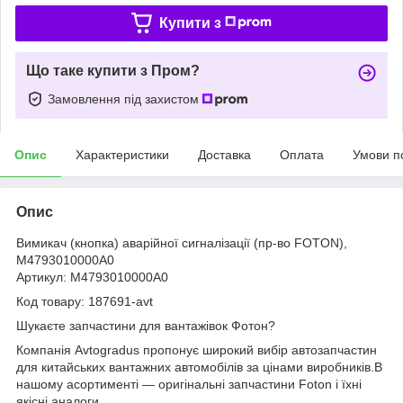
Купити з
Що таке купити з Пром?
Замовлення під захистом
Опис
Характеристики
Доставка
Оплата
Умови п
Опис
Вимикач (кнопка) аварійної сигналізації (пр-во FOTON),
M4793010000A0
Артикул: M4793010000A0
Код товару: 187691-avt
Шукаєте запчастини для вантажівок Фотон?
Компанія Avtogradus пропонує широкий вибір автозапчастин
для китайських вантажних автомобілів за цінами виробників.В
нашому асортименті — оригінальні запчастини Foton і їхні
якісні аналоги.