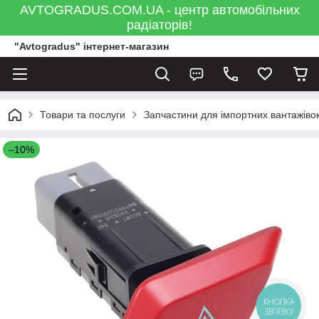
AVTOGRADUS.COM.UA - центр автомобільних
радіаторів!
"Avtogradus" інтернет-магазин
Товари та послуги
Запчастини для імпортних вантажівок
–10%
КНОПКА
ЗВ'ЯЗКУ