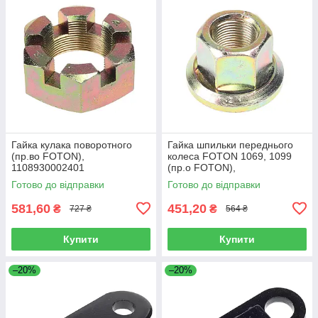
Гайка кулака поворотного
Гайка шпильки переднього
(пр.во FOTON),
колеса FOTON 1069, 1099
1108930002401
(пр.о FOTON),
1106930003404
Готово до відправки
Готово до відправки
581,60
451,20
₴
₴
727 ₴
564 ₴
Купити
Купити
–20%
–20%