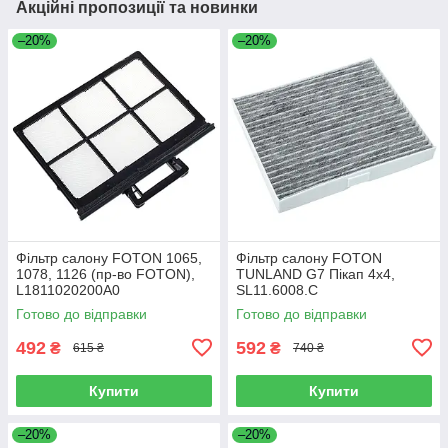
Акційні пропозиції та новинки
–20%
–20%
Фільтр салону FOTON 1065,
Фільтр салону FOTON
1078, 1126 (пр-во FOTON),
TUNLAND G7 Пікап 4х4,
L1811020200A0
SL11.6008.C
Готово до відправки
Готово до відправки
492
592
₴
₴
615 ₴
740 ₴
Купити
Купити
–20%
–20%