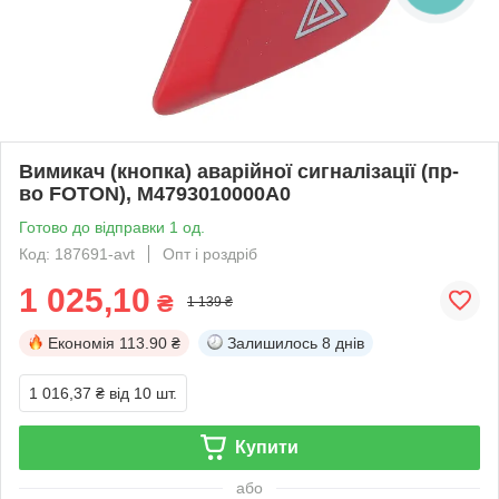
Вимикач (кнопка) аварійної сигналізації (пр-
во FOTON), M4793010000A0
Готово до відправки 1 од.
Код: 187691-avt
Опт і роздріб
1 025,10
₴
1 139 ₴
Економія
113.90 ₴
Залишилось
8 днів
1 016,37 ₴
від 10 шт.
Купити
або