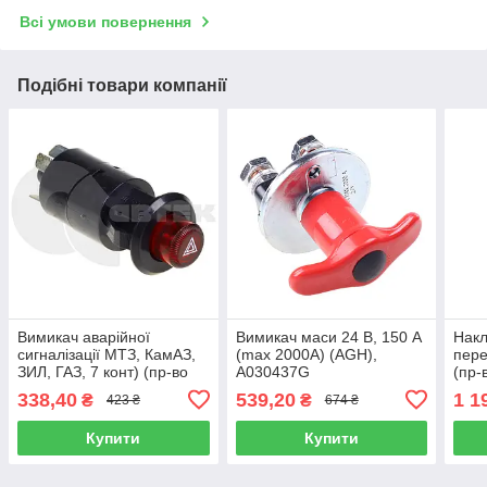
Всі умови повернення
Подібні товари компанії
Вимикач аварійної
Вимикач маси 24 В, 150 A
Нак
сигналізації МТЗ, КамАЗ,
(max 2000A) (AGH),
пере
ЗИЛ, ГАЗ, 7 конт) (пр-во
A030437G
(пр-
Юбана) 32.3710 (24.3710)
M42
338,40
539,20
1 1
₴
₴
423 ₴
674 ₴
Купити
Купити