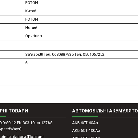
FOTON
Китай
FOTON
Новий
Оригінал
Зв'язок!!! Тел. 0680887935 Тел. 0501067252
6
РНІ ТОВАРИ
АВТОМОБІЛЬНІ АКУМУЛЯТ
0.0/80-12 PK-303 10 сл 127A8
АКБ 6СТ-60Аз
(SpeedWays)
АКБ 6СТ-100Аз
 рівня підлоги (Полтава