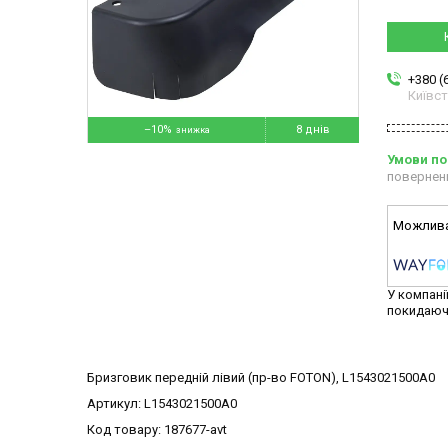
+380 (
Київс
–10%
8 днів
повернен
У компані
покидаюч
Бризговик передній лівий (пр-во FOTON), L1543021500A0
Артикул: L1543021500A0
Код товару: 187677-avt