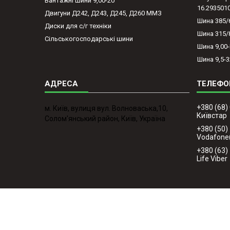
Вантажні шини 9,00-20
16.293501
Двигуни Д242, Д243, Д245, Д260 ММЗ
Шина 385/
Диски для с/г техніки
Шина 315/
Сільськогосподарські шини
Шина 9,00
Шина 9,5-3
+380 (68)
м. Київ, вулиця вул. Волноваська,10,
Київстар
Солом'янський район, Київ, Україна
+380 (50)
Vodafone
+380 (63)
Life Viber