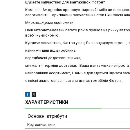
Шукаєте запчастини для вантажівок Фотон?
Компанія Avtogradus пропонує широкий вибір автозапчаст
асортименті — оригінальні запчастини Foton і їхні якісні ан
Миохлоджуємо економити
Наш інтернет-магазин багато років працює на ринку авто
всебічну економію.
Купуючи запчастини, Фотон у нас, Ви заощаджуєте гроші, т
найнижчі ціни від виробника;
передбачені додаткові знижки;
мінімальні терміни доставки, і Ваша вантажівка не проста
найповніший асортимент, і Вам не доведеться шукати запч
є якісні аналогові запчастини для автомобілів Фотон.
ХАРАКТЕРИСТИКИ
Основні атрибути
Код запчастини