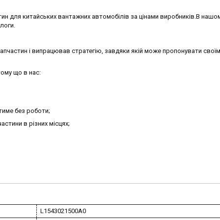
ин для китайських вантажних автомобілів за цінами виробників.В нашо
алоги.
запчастин і випрацював стратегію, завдяки якій може пропонувати своїм
ому що в нас:
тиме без роботи;
астини в різних місцях;
L1543021500A0