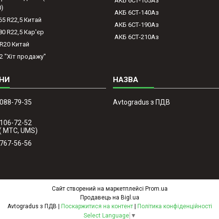
АКБ 6СТ-105Аз
0)
АКБ 6СТ-140Аз
65 R22,5 Китай
АКБ 6СТ-190Аз
80 R22,5 Кар'єр
АКБ 6СТ-210Аз
-R20 Китай
2 "Хіт продажу"
 088-79-35
Avtogradus з ПДВ
 106-72-52
( МТС, UMS)
 767-56-56
Сайт створений на маркетплейсі
Prom.ua
Продавець на Bigl.ua
Avtogradus з ПДВ |
Поскаржитися на контент
|
Політика конфіденційності
Select Language
▼