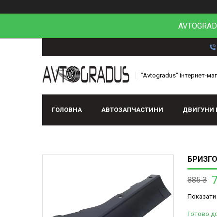
AVTOGRADU
"Avtogradus" інтернет-ма
ГОЛОВНА
АВТОЗАПЧАСТИНИ
ДВИГУНИ 
БРИЗГО
885 ₴
Показати 
Готово до