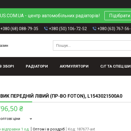
S.COM.UA - центр автомобільних радіаторів!
Підібрати
+380 (68) 088-79-35
+380 (50) 106-72-52
+380 (63) 767-56
газин
В ЗБОРІ
РАДІАТОРИ
АКУМУЛЯТОРИ
С/Г ТА СПЕЦ Ш
ВИК ПЕРЕДНІЙ ЛІВИЙ (ПР-ВО FOTON), L1543021500A0
796,50 ₴
оптові ціни
 відправки 1 од.
Оптом і в роздріб
Код:
187677-avt