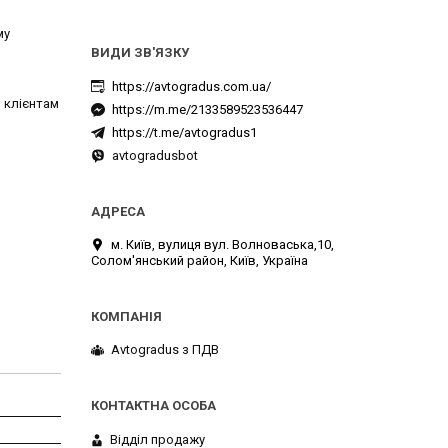
му
https://avtogradus.com.ua/
 клієнтам
https://m.me/2133589523536447
https://t.me/avtogradus1
avtogradusbot
м. Київ, вулиця вул. Волноваська,10,
Солом'янський район, Київ, Україна
Avtogradus з ПДВ
Відділ продажу