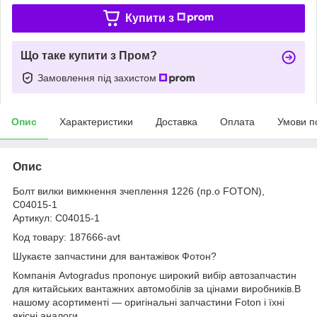
Купити з
Що таке купити з Пром?
Замовлення під захистом
Опис
Характеристики
Доставка
Оплата
Умови п
Опис
Болт вилки вимкнення зчеплення 1226 (пр.о FOTON),
C04015-1
Артикул: C04015-1
Код товару: 187666-avt
Шукаєте запчастини для вантажівок Фотон?
Компанія Avtogradus пропонує широкий вибір автозапчастин
для китайських вантажних автомобілів за цінами виробників.В
нашому асортименті — оригінальні запчастини Foton і їхні
якісні аналоги.