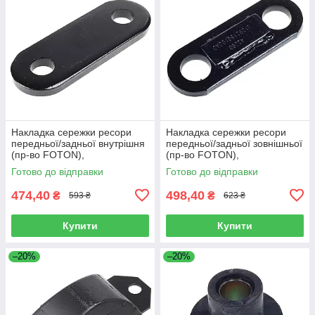
Накладка сережки ресори
Накладка сережки ресори
передньої/задньої внутрішня
передньої/задньої зовнішньої
(пр-во FOTON),
(пр-во FOTON),
L1292150200A0
L1292150100A0
Готово до відправки
Готово до відправки
474,40
498,40
₴
₴
593 ₴
623 ₴
Купити
Купити
–20%
–20%