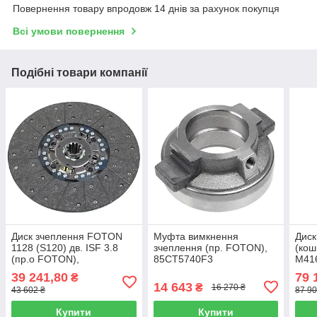
Повернення товару впродовж 14 днів за рахунок покупця
Всі умови повернення
Подібні товари компанії
Диск зчеплення FOTON
Муфта вимкнення
Диск
1128 (S120) дв. ISF 3.8
зчеплення (пр. FOTON),
(кош
(пр.о FOTON),
85CT5740F3
M41
L0161030105A0
39 241,80
79 
₴
14 643
₴
16 270 ₴
43 602 ₴
87 90
Купити
Купити