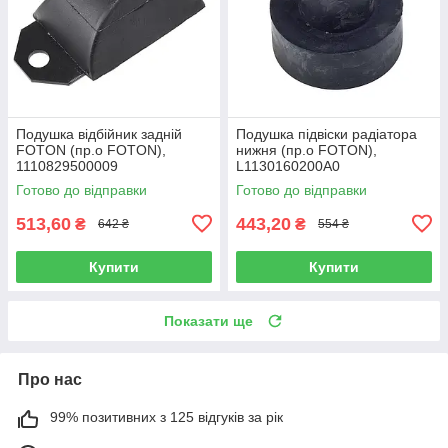
Подушка відбійник задній
Подушка підвіски радіатора
FOTON (пр.о FOTON),
нижня (пр.о FOTON),
1110829500009
L1130160200A0
Готово до відправки
Готово до відправки
513,60
443,20
₴
₴
642 ₴
554 ₴
Купити
Купити
Показати ще
Про нас
99% позитивних з 125 відгуків за рік