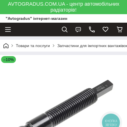
AVTOGRADUS.COM.UA - центр автомобільних
радіаторів!
"Avtogradus" інтернет-магазин
Товари та послуги
Запчастини для імпортних вантажівок
–10%
КНОПКА
ЗВ'ЯЗКУ