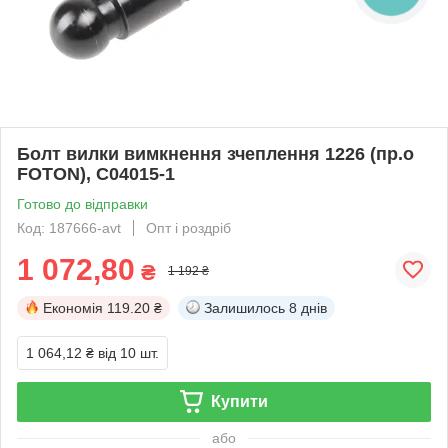
Болт вилки вимкнення зчеплення 1226 (пр.о
FOTON), C04015-1
Готово до відправки
Код: 187666-avt
Опт і роздріб
1 072,80
₴
1 192 ₴
Економія
119.20 ₴
Залишилось
8 днів
1 064,12 ₴
від 10 шт.
Купити
або