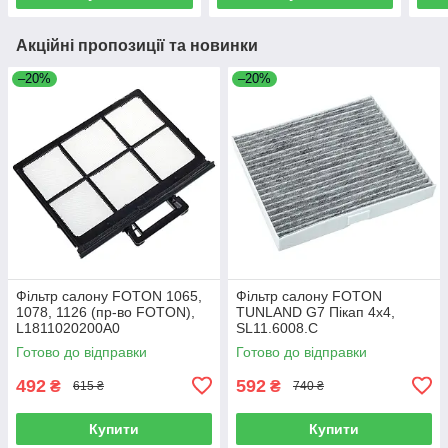
Акційні пропозиції та новинки
–20%
–20%
Фільтр салону FOTON 1065,
Фільтр салону FOTON
1078, 1126 (пр-во FOTON),
TUNLAND G7 Пікап 4х4,
L1811020200A0
SL11.6008.C
Готово до відправки
Готово до відправки
492
592
₴
₴
615 ₴
740 ₴
Купити
Купити