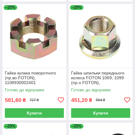
–20%
–20%
Гайка кулака поворотного
Гайка шпильки переднього
(пр.во FOTON),
колеса FOTON 1069, 1099
1108930002401
(пр.о FOTON),
1106930003404
Готово до відправки
Готово до відправки
581,60
451,20
₴
₴
727 ₴
564 ₴
Купити
Купити
–20%
–20%