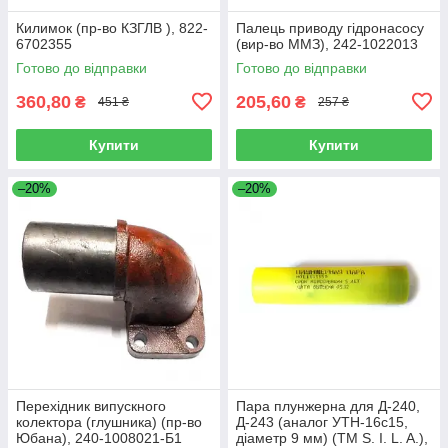
Килимок (пр-во КЗГЛВ ), 822-
Палець приводу гідронасосу
6702355
(вир-во ММЗ), 242-1022013
Готово до відправки
Готово до відправки
360,80
205,60
₴
₴
451 ₴
257 ₴
Купити
Купити
–20%
–20%
Перехідник випускного
Пара плунжерна для Д-240,
колектора (глушника) (пр-во
Д-243 (аналог УТН-16с15,
Юбана), 240-1008021-Б1
діаметр 9 мм) (TM S. I. L. A.),