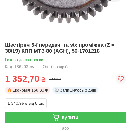
Шестірня 5-ї передачі та з/х проміжна (Z =
38/19) КПП МТЗ-80 (AGH), 50-1701218
Готово до відправки
Код: 186203-avt
Опт і роздріб
1 352,70
₴
1 503 ₴
Економія
150.30 ₴
Залишилось
8 днів
1 340,95 ₴
від 8 шт.
Купити
або