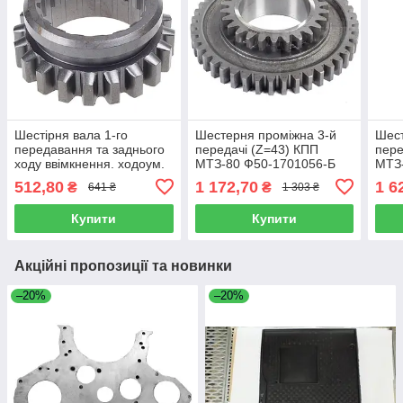
Шестірня вала 1-го
Шестерня проміжна 3-й
Шест
передавання та заднього
передачі (Z=43) КПП
пере
ходу ввімкнення. ходоум.
МТЗ-80 Ф50-1701056-Б
МТЗ-
(Z = 20) КПП МТЗ-80
Ф50
512,80
1 172,70
1 6
₴
₴
641 ₴
1 303 ₴
(AGH), 70-1701072
Купити
Купити
Акційні пропозиції та новинки
–20%
–20%