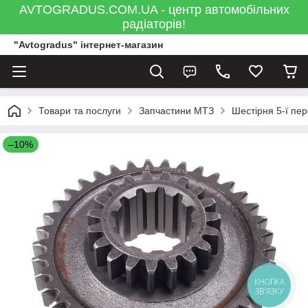
AVTOGRADUS.COM.UA - центр автомобільних
радіаторів!
"Avtogradus" інтернет-магазин
Товари та послуги
Запчастини МТЗ
Шестірня 5-ї пер
–10%
КНОПКА
ЗВ'ЯЗКУ