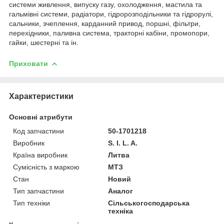
системи живлення, випуску газу, охолодження, мастила та
гальмівні системи, радіатори, гідророзподільники та гідрорулі,
сальники, зчеплення, карданний привод, поршні, фільтри,
перехідники, паливна система, тракторні кабіни, промопори,
гайки, шестерні та ін.
Приховати
Характеристики
Основні атрибути
Код запчастини
50-1701218
Виробник
S. I. L. A.
Країна виробник
Литва
Сумісність з маркою
МТЗ
Стан
Новий
Тип запчастини
Аналог
Тип техніки
Сільськогосподарська
техніка