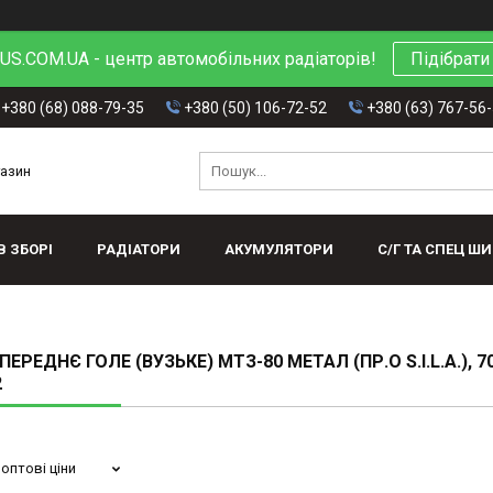
S.COM.UA - центр автомобільних радіаторів!
Підібрати
+380 (68) 088-79-35
+380 (50) 106-72-52
+380 (63) 767-56
газин
В ЗБОРІ
РАДІАТОРИ
АКУМУЛЯТОРИ
С/Г ТА СПЕЦ Ш
ЕРЕДНЄ ГОЛЕ (ВУЗЬКЕ) МТЗ-80 МЕТАЛ (ПР.О S.I.L.A.), 7
2
оптові ціни