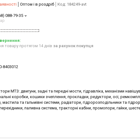
аявності
Оптом і в роздріб
Код:
184249-avt
68) 088-79-35
тар
ня товару протягом 14 днів
за рахунок покупця
70-8403012
тори МТЗ: двигуни, задні та передні мости, гідравліка, механізми навішу
альні коробки, кошики зчеплення, прокладки, редуктори, осі, ремкомпл
 мастила та гальмівні системи, радіатори, гідророзподільники та гідрор
ерехідники, паливна система, тракторні кабіни, промопори, гайки, шестер