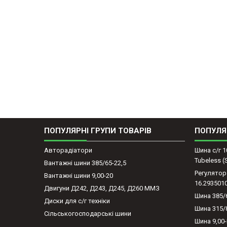
ПОПУЛЯРНІ ГРУПИ ТОВАРІВ
ПОПУЛЯ
Авторадіатори
Шина с/г 1
Tubeless 
Вантажні шини 385/65-22,5
Регулятор
Вантажні шини 9,00-20
16.293501
Двигуни Д242, Д243, Д245, Д260 ММЗ
Шина 385/
Диски для с/г техніки
Шина 315/
Сільськогосподарські шини
Шина 9,00