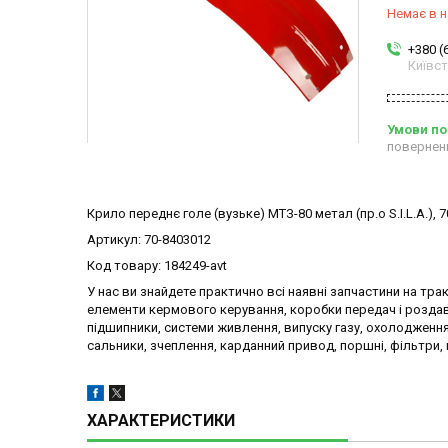
Немає в н
+380 (
Київс
повернен
Крило переднє голе (вузьке) МТЗ-80 метал (пр.о S.I.L.A.), 
Артикул: 70-8403012
Код товару: 184249-avt
У нас ви знайдете практично всі наявні запчастини на трак
елементи кермового керування, коробки передач і роздав
підшипники, системи живлення, випуску газу, охолодження,
сальники, зчеплення, карданний привод, поршні, фільтри, п
ХАРАКТЕРИСТИКИ