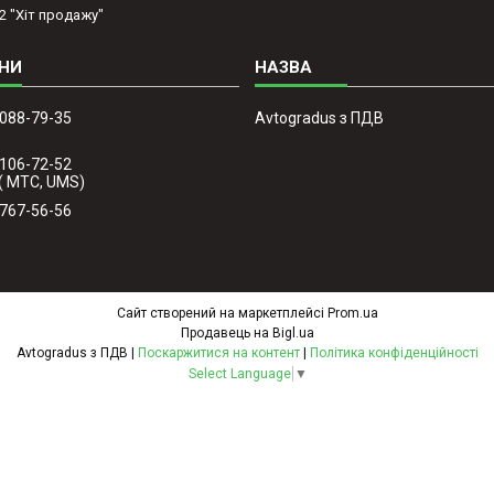
2 "Хіт продажу"
 088-79-35
Avtogradus з ПДВ
 106-72-52
( МТС, UMS)
 767-56-56
Сайт створений на маркетплейсі
Prom.ua
Продавець на Bigl.ua
Avtogradus з ПДВ |
Поскаржитися на контент
|
Політика конфіденційності
Select Language
▼