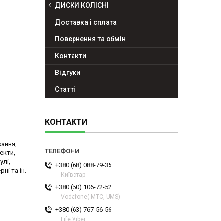
ДИСКИ КОЛІСНІ
Доставка і сплата
Повернення та обмін
Контакти
Відгуки
Статті
КОНТАКТИ
вання,
екти,
улі,
+380 (68) 088-79-35
ні та ін.
Київстар
+380 (50) 106-72-52
Vodafone( МТС, UMS)
+380 (63) 767-56-56
Life Viber