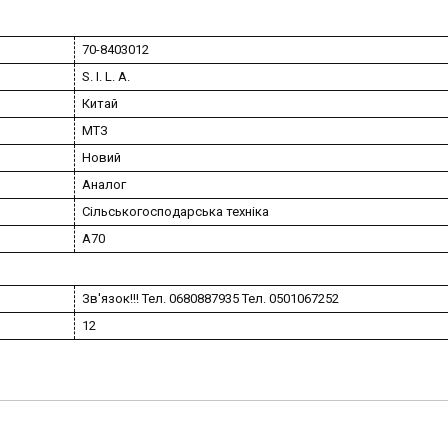
70-8403012
S. I. L. A.
Китай
МТЗ
Новий
Аналог
Сільськогосподарська техніка
A70
Зв'язок!!! Тел. 0680887935 Тел. 0501067252
12