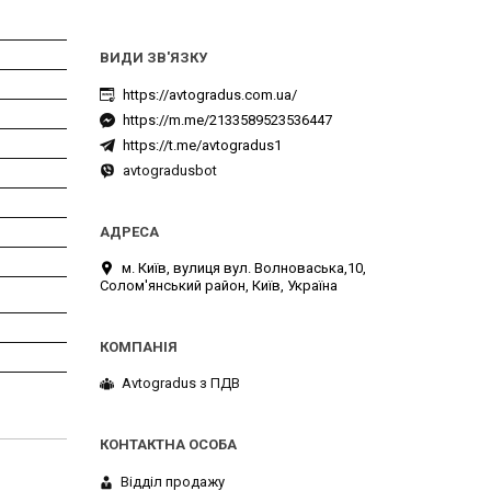
https://avtogradus.com.ua/
https://m.me/2133589523536447
https://t.me/avtogradus1
avtogradusbot
м. Київ, вулиця вул. Волноваська,10,
Солом'янський район, Київ, Україна
Avtogradus з ПДВ
Відділ продажу