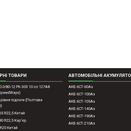
РНІ ТОВАРИ
АВТОМОБІЛЬНІ АКУМУЛЯТ
0.0/80-12 PK-303 10 сл 127A8
АКБ 6СТ-60Аз
(SpeedWays)
АКБ 6СТ-100Аз
 рівня підлоги (Полтава
АКБ 6СТ-105Аз
0)
АКБ 6СТ-140Аз
65 R22,5 Китай
АКБ 6СТ-190Аз
80 R22,5 Кар'єр
АКБ 6СТ-210Аз
-R20 Китай