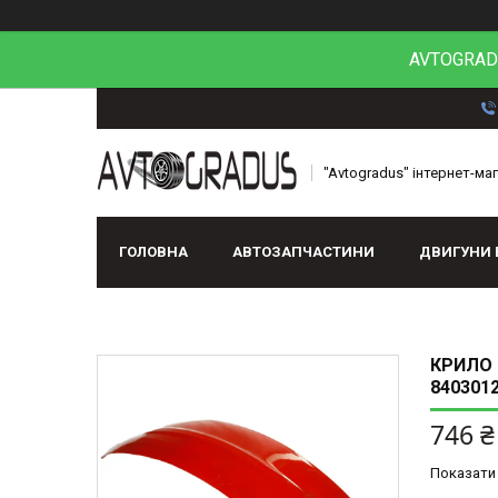
AVTOGRADU
"Avtogradus" інтернет-ма
ГОЛОВНА
АВТОЗАПЧАСТИНИ
ДВИГУНИ 
КРИЛО П
840301
746 ₴
Показати 