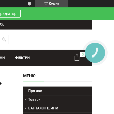
Кошик
 радіатор
-56
КНОПКА
ЗВ'ЯЗКУ
ИНИ
ФІЛЬТРИ
0-
Про нас
Товари
ВАНТАЖНІ ШИНИ