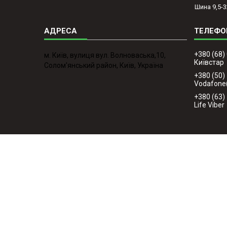
Шина 9,5-3
+380 (68)
м. Київ, вулиця вул. Волноваська,10,
Київстар
Солом'янський район, Київ, Україна
+380 (50)
Vodafone
+380 (63)
Life Viber