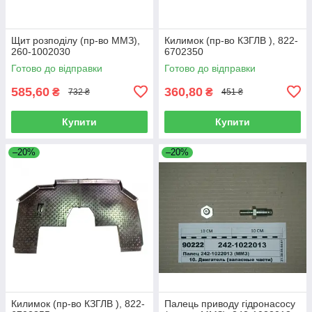
Щит розподілу (пр-во ММЗ),
Килимок (пр-во КЗГЛВ ), 822-
260-1002030
6702350
Готово до відправки
Готово до відправки
585,60
360,80
₴
₴
732 ₴
451 ₴
Купити
Купити
–20%
–20%
Килимок (пр-во КЗГЛВ ), 822-
Палець приводу гідронасосу