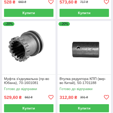
528
573,60
₴
₴
660 ₴
717 ₴
Купити
Купити
–20%
–20%
Муфта з'єднувальна (пр-во
Втулка редуктора КПП (вир-
Юбана), 70-1601081
во Китай), 50-1701188
Готово до відправки
Готово до відправки
529,60
312,80
₴
₴
662 ₴
391 ₴
Купити
Купити