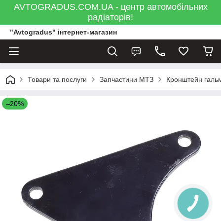
AVTOGRADUS.COM.UA - центр автомобільних
радіаторів!
"Avtogradus" інтернет-магазин
Товари та послуги
Запчастини МТЗ
Кронштейн гальм
–20%