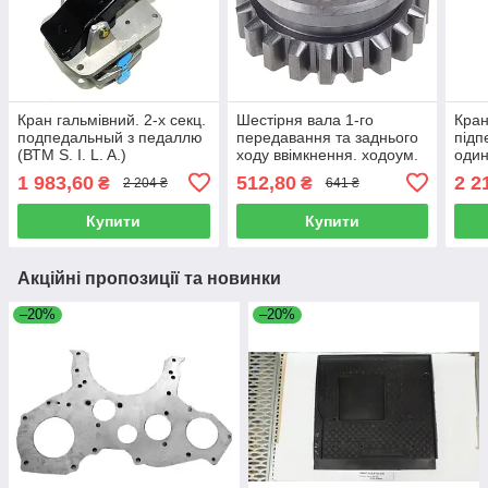
Кран гальмівний. 2-х секц.
Шестірня вала 1-го
Кран
подпедальный з педаллю
передавання та заднього
підп
(ВТМ S. I. L. A.)
ходу ввімкнення. ходоум.
один
(Z = 20) КПП МТЗ-80
351
1 983,60
512,80
2 2
₴
₴
2 204 ₴
641 ₴
(AGH), 70-1701072
Купити
Купити
Акційні пропозиції та новинки
–20%
–20%