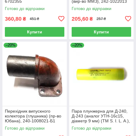
6702355
(вир-во ММЗ), 242-1022013
Готово до відправки
Готово до відправки
360,80
205,60
₴
₴
451 ₴
257 ₴
Купити
Купити
–20%
–20%
Перехідник випускного
Пара плунжерна для Д-240,
колектора (глушника) (пр-во
Д-243 (аналог УТН-16с15,
Юбана), 240-1008021-Б1
діаметр 9 мм) (TM S. I. L. A.),
Н01.1111150
Готово до відправки
Готово до відправки