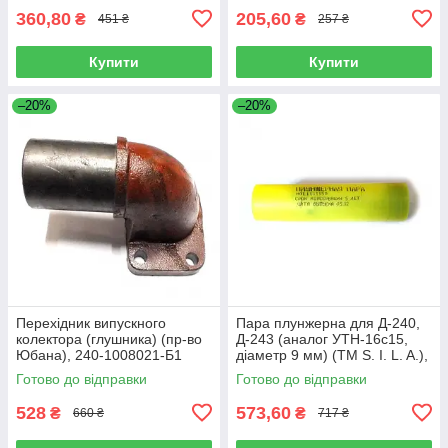
360,80
205,60
₴
₴
451 ₴
257 ₴
Купити
Купити
–20%
–20%
Перехідник випускного
Пара плунжерна для Д-240,
колектора (глушника) (пр-во
Д-243 (аналог УТН-16с15,
Юбана), 240-1008021-Б1
діаметр 9 мм) (TM S. I. L. A.),
Н01.1111150
Готово до відправки
Готово до відправки
528
573,60
₴
₴
660 ₴
717 ₴