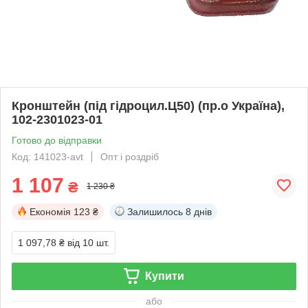
Кронштейн (під гідроцил.Ц50) (пр.о Україна),
102-2301023-01
Готово до відправки
Код: 141023-avt
Опт і роздріб
1 107
₴
1 230 ₴
Економія
123 ₴
Залишилось
8 днів
1 097,78 ₴
від 10 шт.
Купити
або