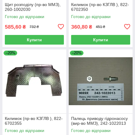
Щит розподілу (пр-во ММЗ),
Килимок (пр-во КЗГЛВ ), 822-
260-1002030
6702350
Готово до відправки
Готово до відправки
585,60
360,80
₴
₴
732 ₴
451 ₴
Купити
Купити
–20%
–20%
Килимок (пр-во КЗГЛВ ), 822-
Палець приводу гідронасосу
6702355
(вир-во ММЗ), 242-1022013
Готово до відправки
Готово до відправки