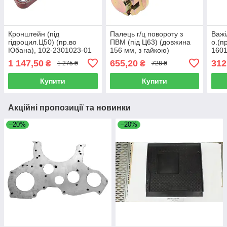
Кронштейн (під
Палець г/ц повороту з
Важі
гідроцил.Ц50) (пр.во
ПВМ (під Ц63) (довжина
о.(п
Юбана), 102-2301023-01
156 мм, з гайкою)
160
МТЗ-1025, 1221, 1523
1 147,50
655,20
312
₴
₴
1 275 ₴
728 ₴
(вир-во Агро-Дніпро), 102-
3405112-01
Купити
Купити
Акційні пропозиції та новинки
–20%
–20%