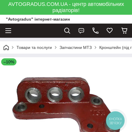
AVTOGRADUS.COM.UA - центр автомобільних
радіаторів!
"Avtogradus" інтернет-магазин
Товари та послуги
Запчастини МТЗ
Кронштейн (під г
–10%
КНОПКА
ЗВ'ЯЗКУ