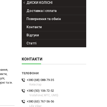
ДИСКИ КОЛІСНІ
Доставка і сплата
Повернення та обмін
Контакти
Відгуки
Статті
КОНТАКТИ
вання,
екти,
улі,
+380 (68) 088-79-35
ні та ін.
Київстар
+380 (50) 106-72-52
Vodafone( МТС, UMS)
+380 (63) 767-56-56
Life Viber