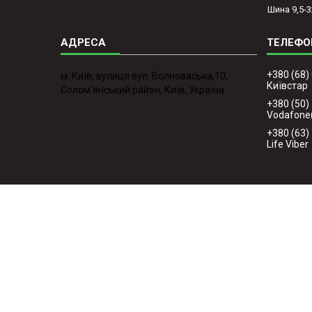
Шина 9,5-3
+380 (68)
м. Київ, вулиця вул. Волноваська,10,
Київстар
Солом'янський район, Київ, Україна
+380 (50)
Vodafone
+380 (63)
Life Viber