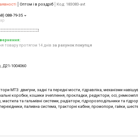
аявності
Оптом і в роздріб
Код:
183083-avt
68) 088-79-35
тар
ня товару протягом 14 днів
за рахунок покупця
t), Д21-1004060
тори МТЗ: двигуни, задні та передні мости, гідравліка, механізми навішу
альні коробки, кошики зчеплення, прокладки, редуктори, осі, ремкомпл
 мастила та гальмівні системи, радіатори, гідророзподільники та гідрор
ерехідники, паливна система, тракторні кабіни, промопори, гайки, шестер