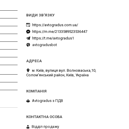
https://avtogradus.com.ua/
https://m.me/2133589523536447
https://t.me/avtogradus1
avtogradusbot
м. Київ, вулиця вул. Волноваська,10,
Солом'янський район, Київ, Україна
Avtogradus з ПДВ
Відділ продажу