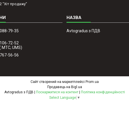
2 "Хіт продажу"
 088-79-35
Avtogradus з ПДВ
 106-72-52
( МТС, UMS)
 767-56-56
Сайт створений на маркетплейсі
Prom.ua
Продавець на Bigl.ua
Avtogradus з ПДВ |
Поскаржитися на контент
|
Політика конфіденційності
Select Language
▼