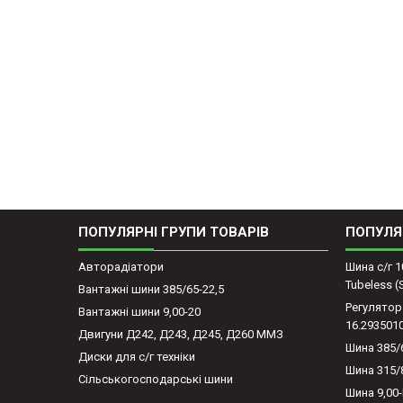
ПОПУЛЯРНІ ГРУПИ ТОВАРІВ
ПОПУЛЯ
Авторадіатори
Шина с/г 1
Tubeless 
Вантажні шини 385/65-22,5
Регулятор
Вантажні шини 9,00-20
16.293501
Двигуни Д242, Д243, Д245, Д260 ММЗ
Шина 385/
Диски для с/г техніки
Шина 315/
Сільськогосподарські шини
Шина 9,00