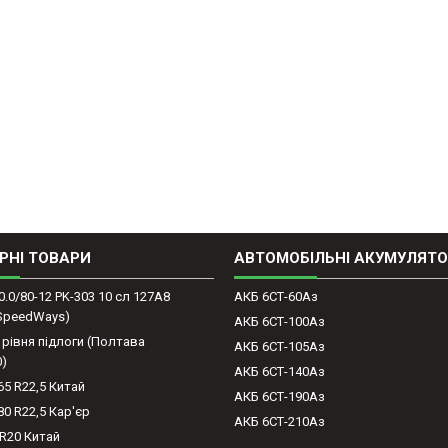
РНІ ТОВАРИ
АВТОМОБІЛЬНІ АКУМУЛЯТ
0.0/80-12 PK-303 10 сл 127A8
АКБ 6СТ-60Аз
(SpeedWays)
АКБ 6СТ-100Аз
 рівня підлоги (Полтава
АКБ 6СТ-105Аз
0)
АКБ 6СТ-140Аз
65 R22,5 Китай
АКБ 6СТ-190Аз
80 R22,5 Кар'єр
АКБ 6СТ-210Аз
-R20 Китай