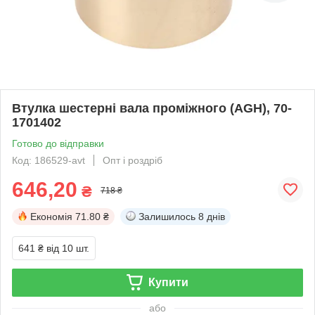
Втулка шестерні вала проміжного (AGH), 70-
1701402
Готово до відправки
Код: 186529-avt
Опт і роздріб
646,20
₴
718 ₴
Економія
71.80 ₴
Залишилось
8 днів
641 ₴
від 10 шт.
Купити
або