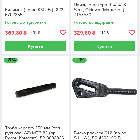
Привід стартера 9141413
Килимок (пр-во КЗГЛВ ), 822-
Seat, Oktavia (Магнетон),
6702355
7153580
Готово до відправки
Готово до відправки
360,80
329,60
₴
₴
451 ₴
412 ₴
Купити
Купити
–20%
–20%
Труба коротка 250 мм (тяги
рульової А2) МТЗ-82 (пр.
Вилка раскоса 012 (пр-во
Рулан-Комлект), 52-3003026
S.I.L.A.), 50-4605100-Б