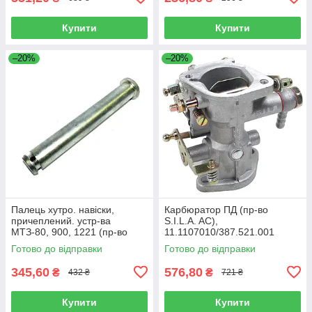
Купити
Купити
–20%
–20%
Палець хутро. навіски,
Карбюратор ПД (пр-во
причеплений. устр-ва
S.I.L.A. AC),
МТЗ-80, 900, 1221 (пр-во
11.1107010/387.521.001
Агро-Днер), 80-4619019
Готово до відправки
Готово до відправки
345,60
576,80
₴
₴
432 ₴
721 ₴
Купити
Купити