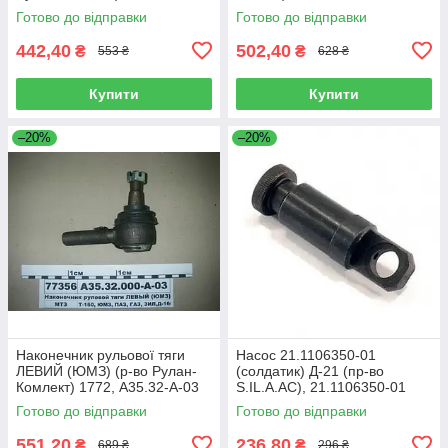
Готово до відправки
Готово до відправки
442,40
502,40
₴
₴
553 ₴
628 ₴
Купити
Купити
–20%
–20%
Наконечник рульової тяги
Насос 21.1106350-01
ЛЕВИЙ (ЮМЗ) (p-во Рулан-
(солдатик) Д-21 (пр-во
Комлект) 1772, А35.32-А-03
S.IL.A.AC), 21.1106350-01
Готово до відправки
Готово до відправки
551,20
236,80
₴
₴
689 ₴
296 ₴