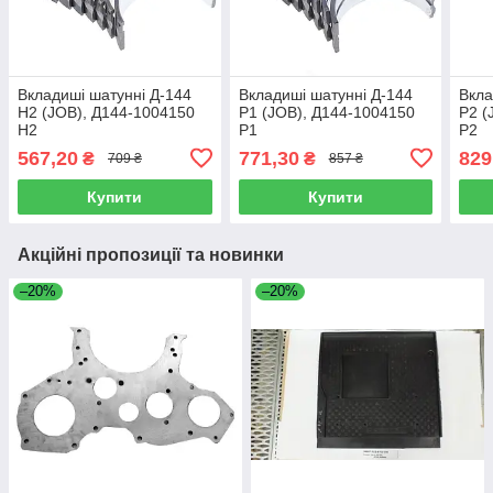
Вкладиші шатунні Д-144
Вкладиші шатунні Д-144
Вкла
Н2 (JOB), Д144-1004150
Р1 (JOB), Д144-1004150
Р2 (
Н2
Р1
Р2
567,20
771,30
829
₴
₴
709 ₴
857 ₴
Купити
Купити
Акційні пропозиції та новинки
–20%
–20%