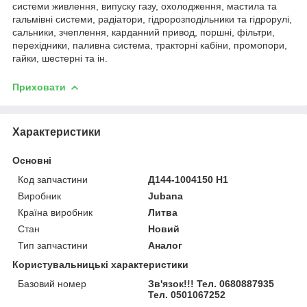
системи живлення, випуску газу, охолодження, мастила та
гальмівні системи, радіатори, гідророзподільники та гідрорулі,
сальники, зчеплення, карданний привод, поршні, фільтри,
перехідники, паливна система, тракторні кабіни, промопори,
гайки, шестерні та ін.
Приховати
Характеристики
Основні
Код запчастини
Д144-1004150 Н1
Виробник
Jubana
Країна виробник
Литва
Стан
Новий
Тип запчастини
Аналог
Користувальницькі характеристики
Базовий номер
Зв'язок!!! Тел. 0680887935
Тел. 0501067252