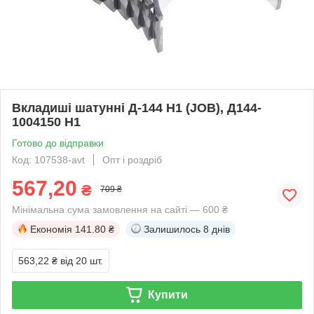
Вкладиші шатунні Д-144 Н1 (JOB), Д144-
1004150 Н1
Готово до відправки
Код: 107538-avt
Опт і роздріб
567,20
₴
709 ₴
Мінімальна сума замовлення на сайті — 600 ₴
Економія
141.80 ₴
Залишилось
8 днів
563,22 ₴
від 20 шт.
Купити