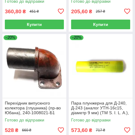
Готово до відправки
Готово до відправки
360,80
205,60
₴
₴
451 ₴
257 ₴
Купити
Купити
–20%
–20%
Перехідник випускного
Пара плунжерна для Д-240,
колектора (глушника) (пр-во
Д-243 (аналог УТН-16с15,
Юбана), 240-1008021-Б1
діаметр 9 мм) (TM S. I. L. A.),
Н01.1111150
Готово до відправки
Готово до відправки
528
573,60
₴
₴
660 ₴
717 ₴