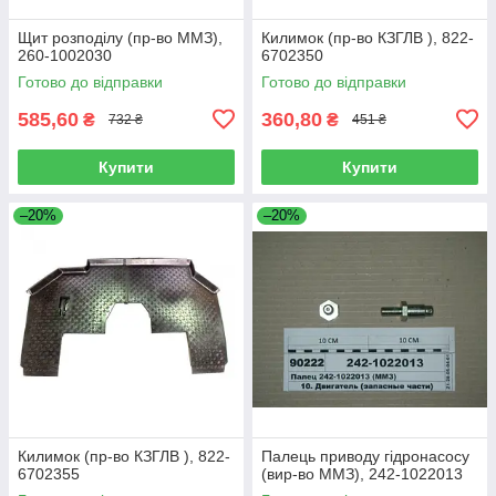
Щит розподілу (пр-во ММЗ),
Килимок (пр-во КЗГЛВ ), 822-
260-1002030
6702350
Готово до відправки
Готово до відправки
585,60
360,80
₴
₴
732 ₴
451 ₴
Купити
Купити
–20%
–20%
Килимок (пр-во КЗГЛВ ), 822-
Палець приводу гідронасосу
6702355
(вир-во ММЗ), 242-1022013