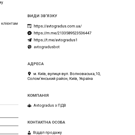
му
 клієнтам
https://avtogradus.com.ua/
https://m.me/2133589523536447
https://t.me/avtogradus1
avtogradusbot
м. Київ, вулиця вул. Волноваська,10,
Солом'янський район, Київ, Україна
Avtogradus з ПДВ
Відділ продажу