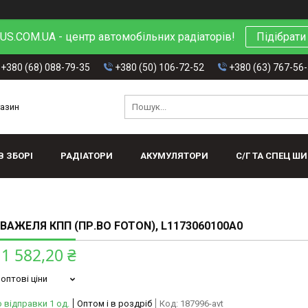
S.COM.UA - центр автомобільних радіаторів!
Підібрати
+380 (68) 088-79-35
+380 (50) 106-72-52
+380 (63) 767-56
газин
В ЗБОРІ
РАДІАТОРИ
АКУМУЛЯТОРИ
С/Г ТА СПЕЦ Ш
ВАЖЕЛЯ КПП (ПР.ВО FOTON), L1173060100A0
1 582,20 ₴
оптові ціни
 відправки 1 од.
Оптом і в роздріб
Код:
187996-avt