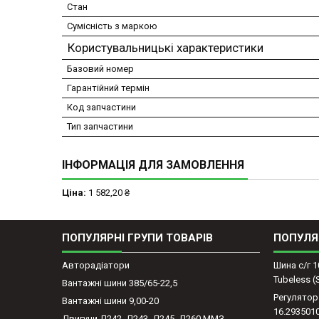
Стан
Сумісність з маркою
Користувальницькі характеристики
Базовий номер
Гарантійний термін
Код запчастини
Тип запчастини
ІНФОРМАЦІЯ ДЛЯ ЗАМОВЛЕННЯ
Ціна:
1 582,20 ₴
ПОПУЛЯРНІ ГРУПИ ТОВАРІВ
ПОПУЛЯ
Авторадіатори
Шина с/г 1
Tubeless 
Вантажні шини 385/65-22,5
Регулятор
Вантажні шини 9,00-20
16.293501
Двигуни Д242, Д243, Д245, Д260 ММЗ