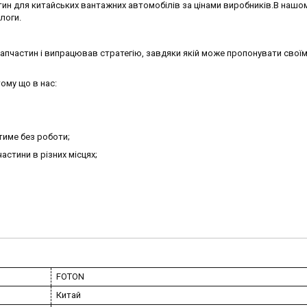
ин для китайських вантажних автомобілів за цінами виробників.В нашо
алоги.
запчастин і випрацював стратегію, завдяки якій може пропонувати своїм
ому що в нас:
тиме без роботи;
астини в різних місцях;
FOTON
Китай