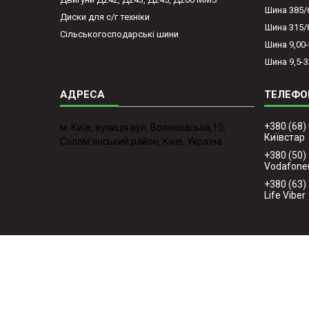
Шина 385/
Диски для с/г техніки
Шина 315/
Сільськогосподарські шини
Шина 9,00
Шина 9,5-3
+380 (68)
м. Київ, вулиця вул. Волноваська,10,
Київстар
Солом'янський район, Київ, Україна
+380 (50)
Vodafone
+380 (63)
Life Viber