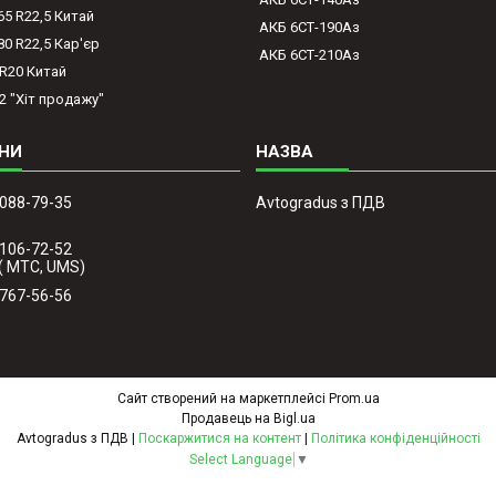
65 R22,5 Китай
АКБ 6СТ-190Аз
80 R22,5 Кар'єр
АКБ 6СТ-210Аз
-R20 Китай
2 "Хіт продажу"
 088-79-35
Avtogradus з ПДВ
 106-72-52
( МТС, UMS)
 767-56-56
Сайт створений на маркетплейсі
Prom.ua
Продавець на Bigl.ua
Avtogradus з ПДВ |
Поскаржитися на контент
|
Політика конфіденційності
Select Language
▼