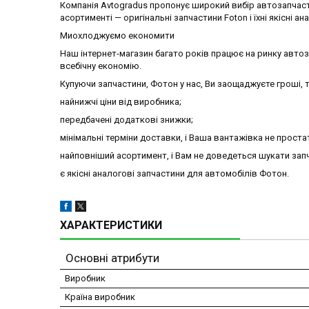
Компанія Avtogradus пропонує широкий вибір автозапчаст
асортименті — оригінальні запчастини Foton і їхні якісні ан
Миохлоджуємо економити
Наш інтернет-магазин багато років працює на ринку авто
всебічну економію.
Купуючи запчастини, Фотон у нас, Ви заощаджуєте гроші, т
найнижчі ціни від виробника;
передбачені додаткові знижки;
мінімальні терміни доставки, і Ваша вантажівка не проста
найповніший асортимент, і Вам не доведеться шукати запч
є якісні аналогові запчастини для автомобілів Фотон.
ХАРАКТЕРИСТИКИ
Основні атрибути
Виробник
Країна виробник