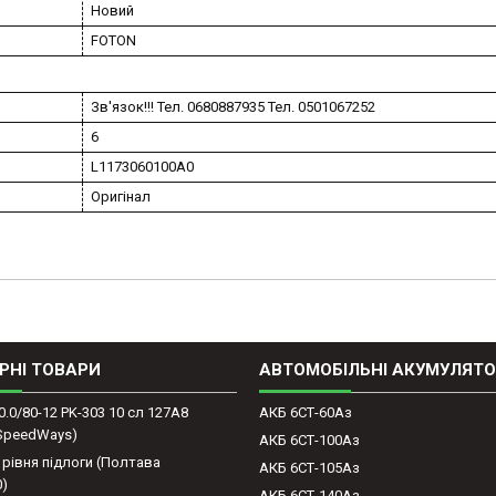
Новий
FOTON
Зв'язок!!! Тел. 0680887935 Тел. 0501067252
6
L1173060100A0
Оригінал
РНІ ТОВАРИ
АВТОМОБІЛЬНІ АКУМУЛЯТ
0.0/80-12 PK-303 10 сл 127A8
АКБ 6СТ-60Аз
(SpeedWays)
АКБ 6СТ-100Аз
 рівня підлоги (Полтава
АКБ 6СТ-105Аз
0)
АКБ 6СТ-140Аз