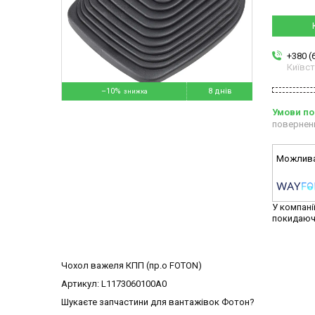
+380 (
Київс
–10%
8 днів
повернен
У компані
покидаюч
Чохол важеля КПП (пр.о FOTON)
Артикул: L1173060100A0
Шукаєте запчастини для вантажівок Фотон?