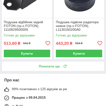
Подушка відбійник задній
Подушка підвіски радіатора
FOTON (пр.о FOTON),
нижня (пр.о FOTON),
1110829500009
L1130160200A0
Готово до відправки
Готово до відправки
513,60
443,20
₴
₴
642 ₴
554 ₴
Купити
Купити
Показати ще
Про нас
99% позитивних з 125 відгуків за рік
Працює з 09.04.2015
м. Київ