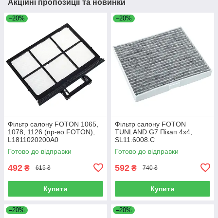
Акційні пропозиції та новинки
–20%
–20%
Фільтр салону FOTON 1065,
Фільтр салону FOTON
1078, 1126 (пр-во FOTON),
TUNLAND G7 Пікап 4х4,
L1811020200A0
SL11.6008.C
Готово до відправки
Готово до відправки
492
592
₴
₴
615 ₴
740 ₴
Купити
Купити
–20%
–20%