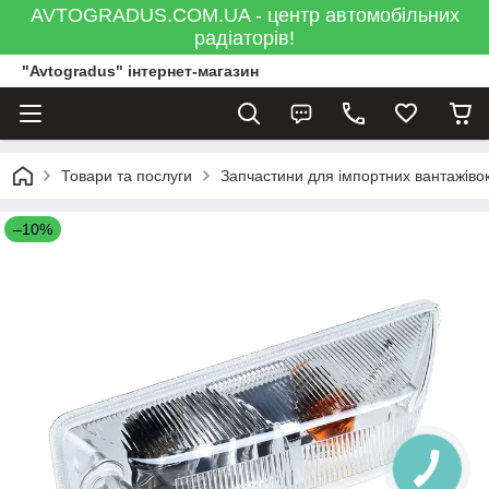
AVTOGRADUS.COM.UA - центр автомобільних
радіаторів!
"Avtogradus" інтернет-магазин
Товари та послуги
Запчастини для імпортних вантажівок
–10%