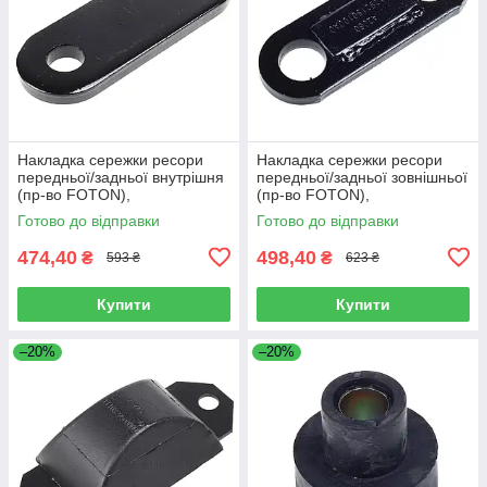
Накладка сережки ресори
Накладка сережки ресори
передньої/задньої внутрішня
передньої/задньої зовнішньої
(пр-во FOTON),
(пр-во FOTON),
L1292150200A0
L1292150100A0
Готово до відправки
Готово до відправки
474,40
498,40
₴
₴
593 ₴
623 ₴
Купити
Купити
–20%
–20%