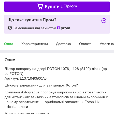
Купити з
Що таке купити з Пром?
Замовлення під захистом
Опис
Характеристики
Доставка
Оплата
Умови п
Опис
Ліхтар повороту на двері FOTON 1078, 1128 (S120) лівий (пр-
во FOTON)
Артикул: L1371040500A0
Шукаєте запчастини для вантажівок Фотон?
Компанія Avtogradus пропонує широкий вибір автозапчастин
для китайських вантажних автомобілів за цінами виробників.В
нашому асортименті — оригінальні запчастини Foton і їхні
якісні аналоги.
Миохлоджуємо економити