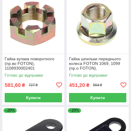
Гайка кулака поворотного
Гайка шпильки переднього
(пр.во FOTON),
колеса FOTON 1069, 1099
1108930002401
(пр.о FOTON),
1106930003404
Готово до відправки
Готово до відправки
581,60
451,20
₴
₴
727 ₴
564 ₴
Купити
Купити
–20%
–20%