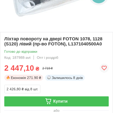
Ліхтар повороту на двері FOTON 1078, 1128
(S120) лівий (пр-во FOTON), L1371040500A0
Готово до відправки
Код: 187988-avt
Опт і роздріб
2 447,10
₴
2 719 ₴
Економія
271.90 ₴
Залишилось
8 днів
2 426,80 ₴
від 8 шт.
Купити
або