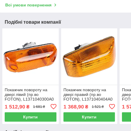
Всі умови повернення
Подібні товари компанії
Покажчик повороту на
Покажчик повороту на
Пока
двері лівий (пр.во
двері правий (пр.во
двер
FOTON), L1371040300A0
FOTON), L1371040404A0
FOT
1 512,90
1 368,90
1 5
₴
₴
1 681 ₴
1 521 ₴
Купити
Купити