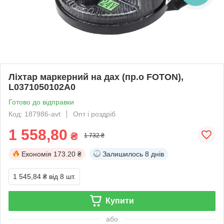
Ліхтар маркерний на дах (пр.о FOTON),
L0371050102A0
Готово до відправки
Код: 187986-avt
Опт і роздріб
1 558,80
₴
1 732 ₴
Економія
173.20 ₴
Залишилось
8 днів
1 545,84 ₴
від 8 шт.
Купити
або