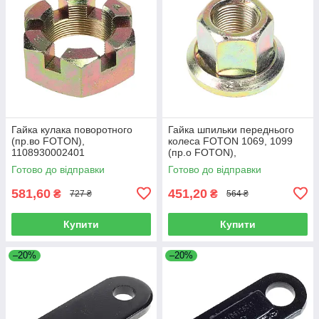
Гайка кулака поворотного
Гайка шпильки переднього
(пр.во FOTON),
колеса FOTON 1069, 1099
1108930002401
(пр.о FOTON),
1106930003404
Готово до відправки
Готово до відправки
581,60
451,20
₴
₴
727 ₴
564 ₴
Купити
Купити
–20%
–20%