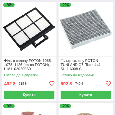
–20%
–20%
Фільтр салону FOTON 1065,
Фільтр салону FOTON
1078, 1126 (пр-во FOTON),
TUNLAND G7 Пікап 4х4,
L1811020200A0
SL11.6008.C
Готово до відправки
Готово до відправки
492
592
₴
₴
615 ₴
740 ₴
Купити
Купити
–20%
–20%