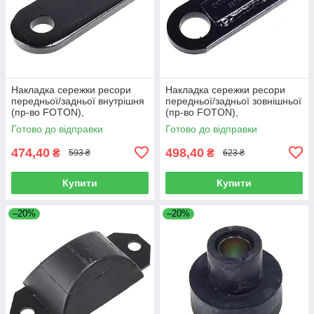
Накладка сережки ресори
Накладка сережки ресори
передньої/задньої внутрішня
передньої/задньої зовнішньої
(пр-во FOTON),
(пр-во FOTON),
L1292150200A0
L1292150100A0
Готово до відправки
Готово до відправки
474,40
498,40
₴
₴
593 ₴
623 ₴
Купити
Купити
–20%
–20%