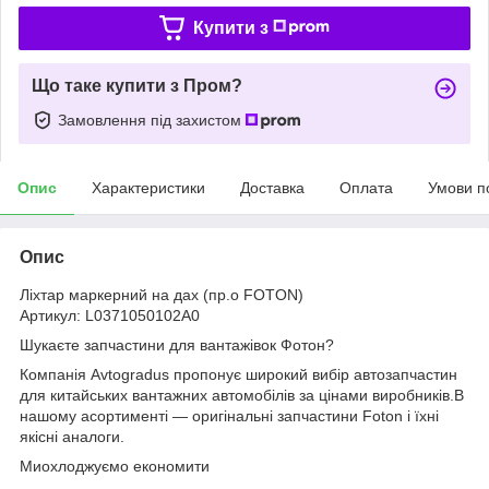
Купити з
Що таке купити з Пром?
Замовлення під захистом
Опис
Характеристики
Доставка
Оплата
Умови п
Опис
Ліхтар маркерний на дах (пр.о FOTON)
Артикул: L0371050102A0
Шукаєте запчастини для вантажівок Фотон?
Компанія Avtogradus пропонує широкий вибір автозапчастин
для китайських вантажних автомобілів за цінами виробників.В
нашому асортименті — оригінальні запчастини Foton і їхні
якісні аналоги.
Миохлоджуємо економити