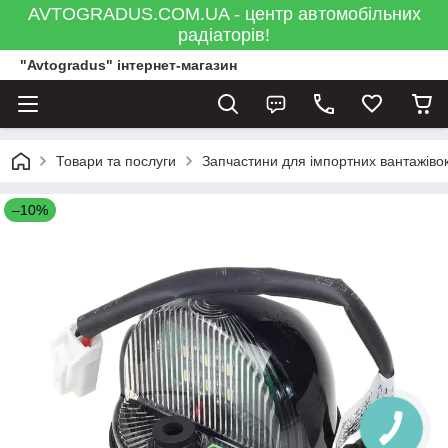
AVTOGRADUS.COM.UA - центр автомобільних
радіаторів!
"Avtogradus" інтернет-магазин
Товари та послуги
Запчастини для імпортних вантажівок
–10%