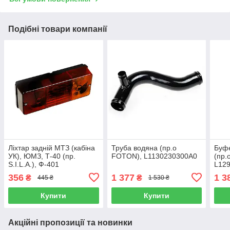
Подібні товари компанії
Ліхтар задній МТЗ (кабіна
Труба водяна (пр.о
Буфе
УК), ЮМЗ, Т-40 (пр.
FOTON), L1130230300A0
(пр.
S.I.L.A.), Ф-401
L12
356
1 377
1 3
₴
₴
445 ₴
1 530 ₴
Купити
Купити
Акційні пропозиції та новинки