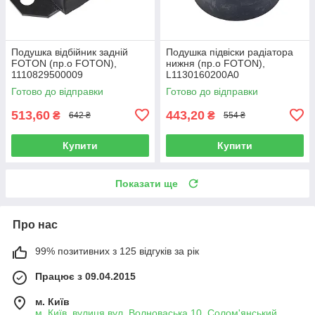
Подушка відбійник задній
Подушка підвіски радіатора
FOTON (пр.о FOTON),
нижня (пр.о FOTON),
1110829500009
L1130160200A0
Готово до відправки
Готово до відправки
513,60
443,20
₴
₴
642 ₴
554 ₴
Купити
Купити
Показати ще
Про нас
99% позитивних з 125 відгуків за рік
Працює з 09.04.2015
м. Київ
м. Київ, вулиця вул. Волноваська,10, Солом'янський