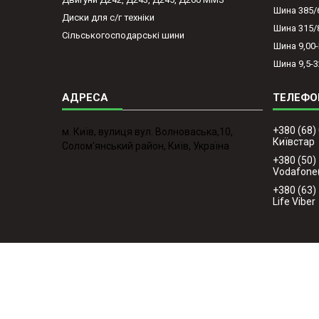
Шина 385/
Диски для с/г техніки
Шина 315/
Сільськогосподарські шини
Шина 9,00
Шина 9,5-3
+380 (68)
м. Київ, вулиця вул. Волноваська,10,
Київстар
Солом'янський район, Київ, Україна
+380 (50)
Vodafone
+380 (63)
Life Viber