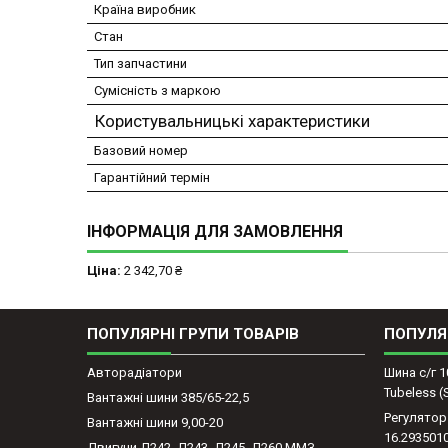
Країна виробник
Стан
Тип запчастини
Сумісність з маркою
Користувальницькі характеристики
Базовий номер
Гарантійний термін
ІНФОРМАЦІЯ ДЛЯ ЗАМОВЛЕННЯ
Ціна:
2 342,70 ₴
ПОПУЛЯРНІ ГРУПИ ТОВАРІВ
ПОПУЛЯ
Авторадіатори
Шина с/г 1
Tubeless 
Вантажні шини 385/65-22,5
Регулятор
Вантажні шини 9,00-20
16.293501
Двигуни Д242, Д243, Д245, Д260 ММЗ