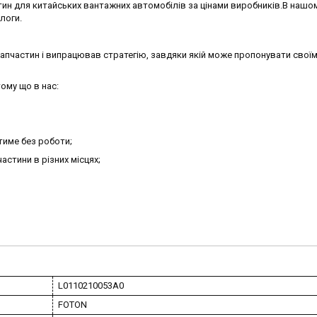
ин для китайських вантажних автомобілів за цінами виробників.В нашо
алоги.
запчастин і випрацював стратегію, завдяки якій може пропонувати своїм
ому що в нас:
тиме без роботи;
астини в різних місцях;
L0110210053A0
FOTON