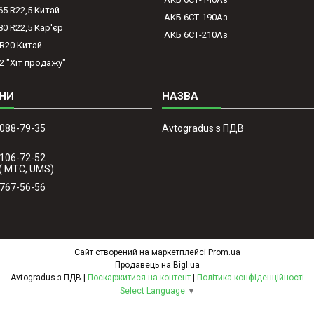
65 R22,5 Китай
АКБ 6СТ-190Аз
80 R22,5 Кар'єр
АКБ 6СТ-210Аз
-R20 Китай
2 "Хіт продажу"
 088-79-35
Avtogradus з ПДВ
 106-72-52
( МТС, UMS)
 767-56-56
Сайт створений на маркетплейсі
Prom.ua
Продавець на Bigl.ua
Avtogradus з ПДВ |
Поскаржитися на контент
|
Політика конфіденційності
Select Language
▼