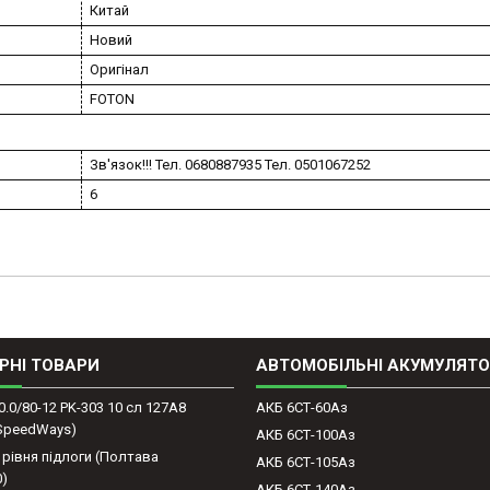
Китай
Новий
Оригінал
FOTON
Зв'язок!!! Тел. 0680887935 Тел. 0501067252
6
РНІ ТОВАРИ
АВТОМОБІЛЬНІ АКУМУЛЯТ
0.0/80-12 PK-303 10 сл 127A8
АКБ 6СТ-60Аз
(SpeedWays)
АКБ 6СТ-100Аз
 рівня підлоги (Полтава
АКБ 6СТ-105Аз
0)
АКБ 6СТ-140Аз