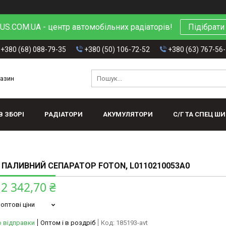
S.COM.UA - центр автомобільних радіаторів!
Підібрати
+380 (68) 088-79-35
+380 (50) 106-72-52
+380 (63) 767-56
газин
В ЗБОРІ
РАДІАТОРИ
АКУМУЛЯТОРИ
С/Г ТА СПЕЦ Ш
 ПАЛИВНИЙ СЕПАРАТОР FOTON, L0110210053A0
2 342,70 ₴
оптові ціни
о відправки
Оптом і в роздріб
Код:
185193-avt