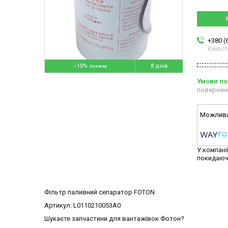
+380 (
Київс
–10%
8 днів
повернен
У компані
покидаюч
Фільтр паливний сепаратор FOTON
Артикул: L0110210053A0
Шукаєте запчастини для вантажівок Фотон?