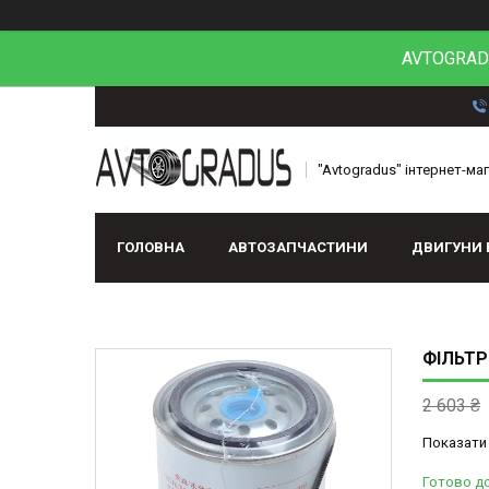
AVTOGRADU
"Avtogradus" інтернет-ма
ГОЛОВНА
АВТОЗАПЧАСТИНИ
ДВИГУНИ 
ФІЛЬТР
2 603 ₴
Показати 
Готово д