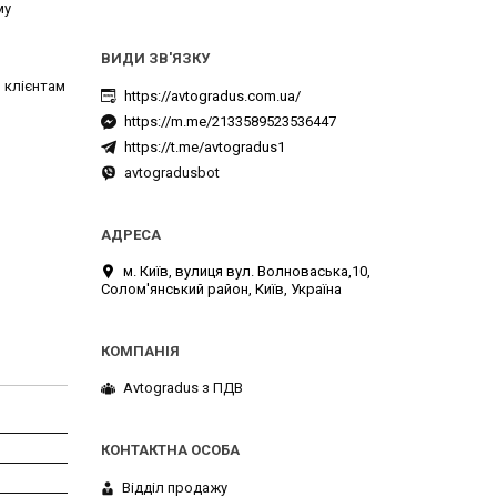
му
 клієнтам
https://avtogradus.com.ua/
https://m.me/2133589523536447
https://t.me/avtogradus1
avtogradusbot
м. Київ, вулиця вул. Волноваська,10,
Солом'янський район, Київ, Україна
Avtogradus з ПДВ
Відділ продажу