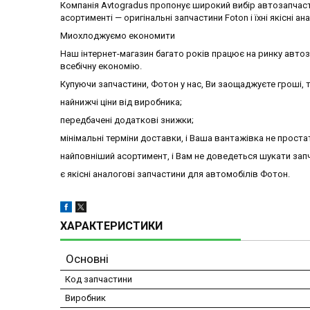
Компанія Avtogradus пропонує широкий вибір автозапчаст
асортименті — оригінальні запчастини Foton і їхні якісні ан
Миохлоджуємо економити
Наш інтернет-магазин багато років працює на ринку авто
всебічну економію.
Купуючи запчастини, Фотон у нас, Ви заощаджуєте гроші, т
найнижчі ціни від виробника;
передбачені додаткові знижки;
мінімальні терміни доставки, і Ваша вантажівка не проста
найповніший асортимент, і Вам не доведеться шукати запч
є якісні аналогові запчастини для автомобілів Фотон.
ХАРАКТЕРИСТИКИ
Основні
Код запчастини
Виробник