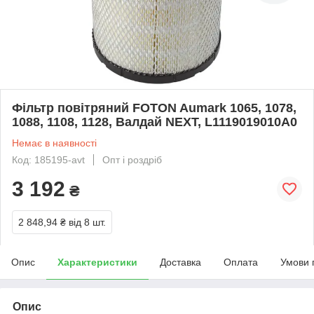
Фільтр повітряний FOTON Aumark 1065, 1078,
1088, 1108, 1128, Валдай NEXT, L1119019010A0
Немає в наявності
Код: 185195-avt
Опт і роздріб
3 192
₴
2 848,94 ₴
від 8 шт.
Опис
Характеристики
Доставка
Оплата
Умови 
Опис