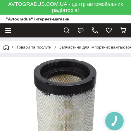
AVTOGRADUS.COM.UA - центр автомобільних
радіаторів!
"Avtogradus" інтернет-магазин
Товари та послуги
Запчастини для імпортних вантажівок