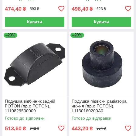
474,40
498,40
₴
₴
593 ₴
623 ₴
Купити
Купити
–20%
–20%
Подушка відбійник задній
Подушка підвіски радіатора
FOTON (пр.о FOTON),
нижня (пр.о FOTON),
1110829500009
L1130160200A0
Готово до відправки
Готово до відправки
513,60
443,20
₴
₴
642 ₴
554 ₴