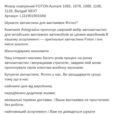
Фільтр повітряний FOTON Aumark 1065, 1078, 1088, 1108,
1128, Валдай NEXT
Артикул: L1119019010A0
Шукаєте запчастини для вантажівок Фотон?
Компанія Avtogradus пропонує широкий вибір автозапчастин
для китайських вантажних автомобілів за цінами виробників.В
нашому асортименті — оригінальні запчастини Foton і їхні
якісні аналоги.
Миохлоджуємо економити
Наш інтернет-магазин багато років працює на ринку
автозапчастин і випрацював стратегію, завдяки якій може
пропонувати своїм клієнтам всебічну економію.
Купуючи запчастини, Фотон у нас, Ви заощаджуєте гроші,
тому що в нас:
найнижчі ціни від виробника;
передбачені додаткові знижки;
мінімальні терміни доставки, і Ваша вантажівка не простатиме
без роботи;
найповніший асортимент, і Вам не доведеться шукати