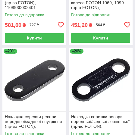
(пр.во FOTON),
колеса FOTON 1069, 1099
1108930002401
(пр.о FOTON),
1106930003404
Готово до відправки
Готово до відправки
581,60
451,20
₴
₴
727 ₴
564 ₴
Купити
Купити
–20%
–20%
Накладка сережки ресори
Накладка сережки ресори
передньої/задньої внутрішня
передньої/задньої зовнішньої
(пр-во FOTON),
(пр-во FOTON),
L1292150200A0
L1292150100A0
Готово до відправки
Готово до відправки