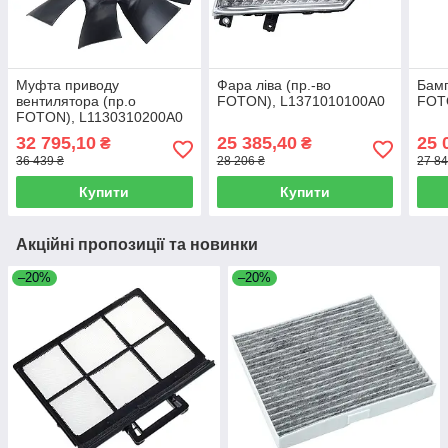
Муфта приводу
Фара ліва (пр.-во
Бамп
вентилятора (пр.о
FOTON), L1371010100A0
FOT
FOTON), L1130310200A0
32 795,10
25 385,40
25 
₴
₴
36 439 ₴
28 206 ₴
27 84
Купити
Купити
Акційні пропозиції та новинки
–20%
–20%