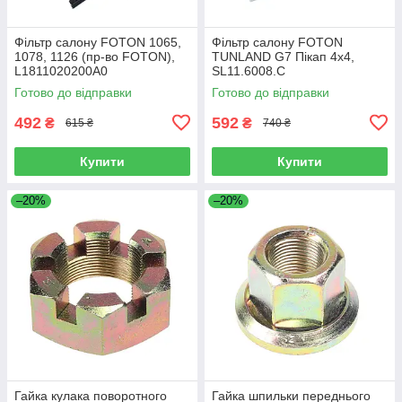
Фільтр салону FOTON 1065,
Фільтр салону FOTON
1078, 1126 (пр-во FOTON),
TUNLAND G7 Пікап 4х4,
L1811020200A0
SL11.6008.C
Готово до відправки
Готово до відправки
492
592
₴
₴
615 ₴
740 ₴
Купити
Купити
–20%
–20%
Гайка кулака поворотного
Гайка шпильки переднього