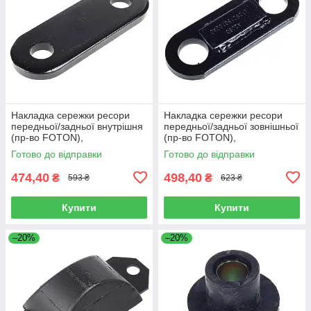
Накладка сережки ресори
Накладка сережки ресори
передньої/задньої внутрішня
передньої/задньої зовнішньої
(пр-во FOTON),
(пр-во FOTON),
L1292150200A0
L1292150100A0
Готово до відправки
Готово до відправки
474,40
498,40
₴
₴
593 ₴
623 ₴
Купити
Купити
–20%
–20%