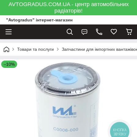
AVTOGRADUS.COM.UA - центр автомобільних
радіаторів!
"Avtogradus" інтернет-магазин
Товари та послуги
Запчастини для імпортних вантажівок
–10%
КНОПКА
ЗВ'ЯЗКУ