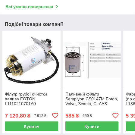
Всі умови повернення
Подібні товари компанії
Фільтр грубої очистки
Паливний фільтр
Фара
палива FOTON,
Sampiyon CS0147M Foton,
(пр.
L1110210701A0
Volvo, Scania, CLAAS
L13
7 120,80
585
5 3
₴
₴
7 912 ₴
650 ₴
Купити
Купити