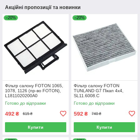
Акційні пропозиції та новинки
–20%
–20%
Фільтр салону FOTON 1065,
Фільтр салону FOTON
1078, 1126 (пр-во FOTON),
TUNLAND G7 Пікап 4х4,
L1811020200A0
SL11.6008.C
Готово до відправки
Готово до відправки
492
592
₴
₴
615 ₴
740 ₴
Купити
Купити