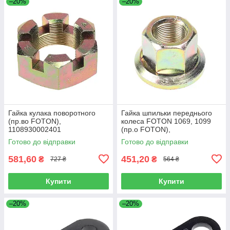
–20%
–20%
Гайка кулака поворотного
Гайка шпильки переднього
(пр.во FOTON),
колеса FOTON 1069, 1099
1108930002401
(пр.о FOTON),
1106930003404
Готово до відправки
Готово до відправки
581,60
451,20
₴
₴
727 ₴
564 ₴
Купити
Купити
–20%
–20%