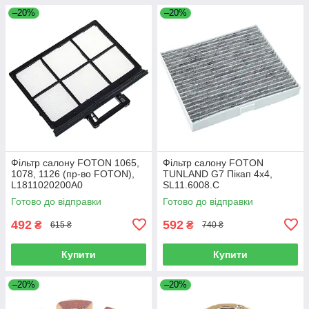
–20%
–20%
Фільтр салону FOTON 1065,
Фільтр салону FOTON
1078, 1126 (пр-во FOTON),
TUNLAND G7 Пікап 4х4,
L1811020200A0
SL11.6008.C
Готово до відправки
Готово до відправки
492
592
₴
₴
615 ₴
740 ₴
Купити
Купити
–20%
–20%