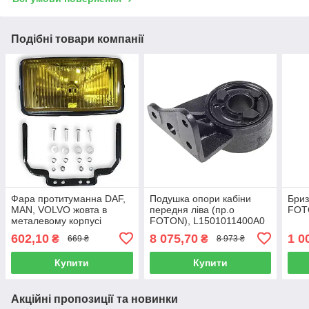
Подібні товари компанії
Фара протитуманна DAF,
Подушка опори кабіни
Бриз
MAN, VOLVO жовта в
передня ліва (пр.о
FOT
металевому корпусі
FOTON), L1501011400A0
242х132 мм з
602,10
8 075,70
1 0
₴
₴
669 ₴
8 973 ₴
кронштейном 81.25102-
6043
Купити
Купити
Акційні пропозиції та новинки