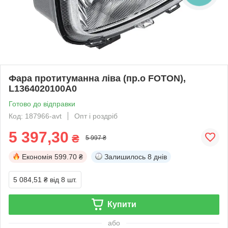
Фара протитуманна ліва (пр.о FOTON),
L1364020100A0
Готово до відправки
Код: 187966-avt
Опт і роздріб
5 397,30
₴
5 997 ₴
Економія
599.70 ₴
Залишилось
8 днів
5 084,51 ₴
від 8 шт.
Купити
або