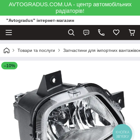
AVTOGRADUS.COM.UA - центр автомобільних
радіаторів!
"Avtogradus" інтернет-магазин
Товари та послуги
Запчастини для імпортних вантажівок
–10%