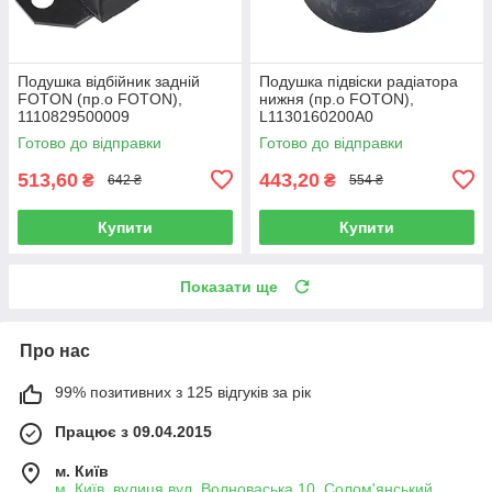
Подушка відбійник задній
Подушка підвіски радіатора
FOTON (пр.о FOTON),
нижня (пр.о FOTON),
1110829500009
L1130160200A0
Готово до відправки
Готово до відправки
513,60
443,20
₴
₴
642 ₴
554 ₴
Купити
Купити
Показати ще
Про нас
99% позитивних з 125 відгуків за рік
Працює з 09.04.2015
м. Київ
м. Київ, вулиця вул. Волноваська,10, Солом'янський