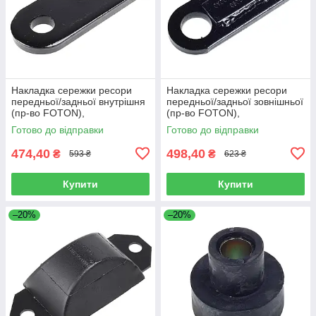
Накладка сережки ресори
Накладка сережки ресори
передньої/задньої внутрішня
передньої/задньої зовнішньої
(пр-во FOTON),
(пр-во FOTON),
L1292150200A0
L1292150100A0
Готово до відправки
Готово до відправки
474,40
498,40
₴
₴
593 ₴
623 ₴
Купити
Купити
–20%
–20%