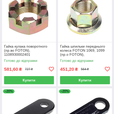
Гайка кулака поворотного
Гайка шпильки переднього
(пр.во FOTON),
колеса FOTON 1069, 1099
1108930002401
(пр.о FOTON),
1106930003404
Готово до відправки
Готово до відправки
581,60
451,20
₴
₴
727 ₴
564 ₴
Купити
Купити
–20%
–20%