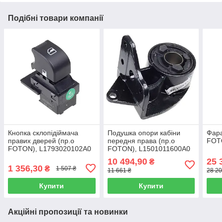
Подібні товари компанії
Кнопка склопідіймача
Подушка опори кабіни
Фара
правих дверей (пр.о
передня права (пр.о
FOT
FOTON), L1793020102A0
FOTON), L1501011600A0
10 494,90
25 
₴
1 356,30
₴
1 507 ₴
11 661 ₴
28 20
Купити
Купити
Акційні пропозиції та новинки