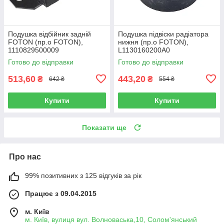
Подушка відбійник задній
Подушка підвіски радіатора
FOTON (пр.о FOTON),
нижня (пр.о FOTON),
1110829500009
L1130160200A0
Готово до відправки
Готово до відправки
513,60
443,20
₴
₴
642 ₴
554 ₴
Купити
Купити
Показати ще
Про нас
99% позитивних з 125 відгуків за рік
Працює з 09.04.2015
м. Київ
м. Київ, вулиця вул. Волноваська,10, Солом'янський