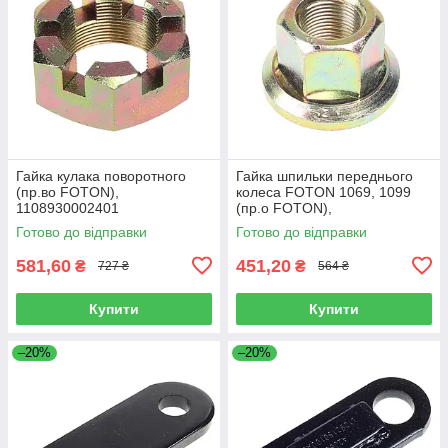
Гайка кулака поворотного
Гайка шпильки переднього
(пр.во FOTON),
колеса FOTON 1069, 1099
1108930002401
(пр.о FOTON),
1106930003404
Готово до відправки
Готово до відправки
581,60
451,20
₴
₴
727 ₴
564 ₴
Купити
Купити
–20%
–20%