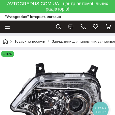
AVTOGRADUS.COM.UA - центр автомобільних
радіаторів!
"Avtogradus" інтернет-магазин
Товари та послуги
Запчастини для імпортних вантажівок
–10%
КНОПКА
ЗВ'ЯЗКУ