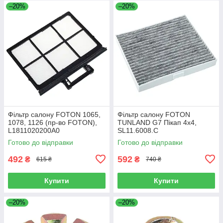
–20%
–20%
Фільтр салону FOTON 1065,
Фільтр салону FOTON
1078, 1126 (пр-во FOTON),
TUNLAND G7 Пікап 4х4,
L1811020200A0
SL11.6008.C
Готово до відправки
Готово до відправки
492
592
₴
₴
615 ₴
740 ₴
Купити
Купити
–20%
–20%