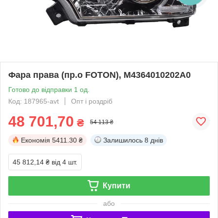
Фара права (пр.о FOTON), M4364010202A0
Готово до відправки 1 од.
Код: 187965-avt
Опт і роздріб
48 701,70
₴
54 113 ₴
Економія
5411.30 ₴
Залишилось
8 днів
45 812,14 ₴
від 4 шт.
Купити
або