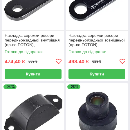
Накладка сережки ресори
Накладка сережки ресори
передньої/задньої внутрішня
передньої/задньої зовнішньої
(пр-во FOTON),
(пр-во FOTON),
L1292150200A0
L1292150100A0
Готово до відправки
Готово до відправки
474,40
498,40
₴
₴
593 ₴
623 ₴
Купити
Купити
–20%
–20%