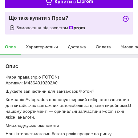
Купити з
Що таке купити з Пром?
Замовлення під захистом
Опис
Характеристики
Доставка
Оплата
Умови п
Опис
Фара права (пр.о FOTON)
Артикул: M4364010202A0
Шукаєте запчастини для вантажівок Фотон?
Компанія Avtogradus пропонує широкий вибір автозапчастин
для китайських вантажних автомобілів за цінами виробників.В
нашому асортименті — оригінальні запчастини Foton і їхні
якісні аналоги.
Миохлоджуємо економити
Наш інтернет-магазин багато років працює на ринку