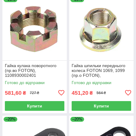
Гайка кулака поворотного
Гайка шпильки переднього
(пр.во FOTON),
колеса FOTON 1069, 1099
1108930002401
(пр.о FOTON),
1106930003404
Готово до відправки
Готово до відправки
581,60
451,20
₴
₴
727 ₴
564 ₴
Купити
Купити
–20%
–20%