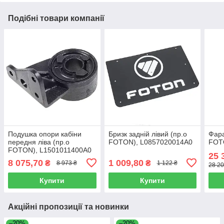
Подібні товари компанії
Подушка опори кабіни
Бризк задній лівий (пр.о
Фара
передня ліва (пр.о
FOTON), L0857020014A0
FOT
FOTON), L1501011400A0
25 
8 075,70
1 009,80
₴
₴
8 973 ₴
1 122 ₴
28 20
Купити
Купити
Акційні пропозиції та новинки
–20%
–20%