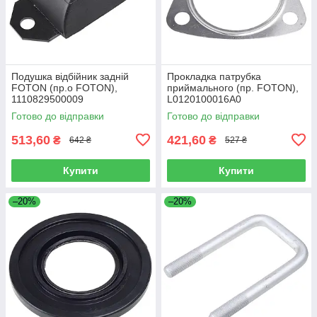
Подушка відбійник задній
Прокладка патрубка
FOTON (пр.о FOTON),
приймального (пр. FOTON),
1110829500009
L0120100016A0
Готово до відправки
Готово до відправки
513,60
421,60
₴
₴
642 ₴
527 ₴
Купити
Купити
–20%
–20%