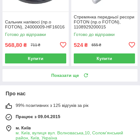
Стремянка передньої ресори
Сальник напівосі (пр.о
FOTON (пр.о FOTON),
FOTON), 24000009-HF16016
1108929200015
Готово до відправки
Готово до відправки
568,80
524
₴
₴
711 ₴
655 ₴
Купити
Купити
Показати ще
Про нас
99% позитивних з 125 відгуків за рік
Працює з 09.04.2015
м. Київ
м. Київ, вулиця вул. Волноваська,10, Солом'янський
район, Київ, Україна