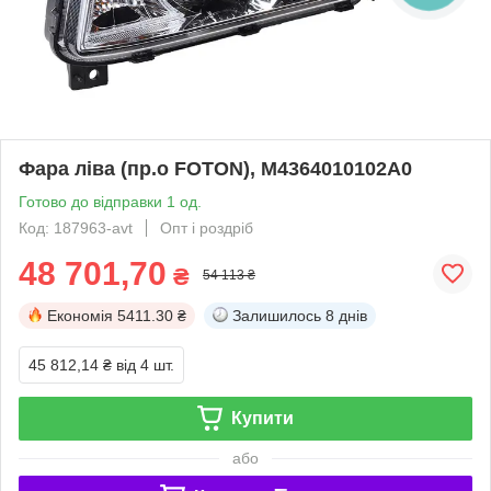
Фара ліва (пр.о FOTON), M4364010102A0
Готово до відправки 1 од.
Код: 187963-avt
Опт і роздріб
48 701,70
₴
54 113 ₴
Економія
5411.30 ₴
Залишилось
8 днів
45 812,14 ₴
від 4 шт.
Купити
або