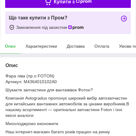
Купити з
Що таке купити з Пром?
Замовлення під захистом
Опис
Характеристики
Доставка
Оплата
Умови п
Опис
Фара ліва (пр.о FOTON)
Артикул: M4364010102A0
Шукаєте запчастини для вантажівок Фотон?
Компанія Avtogradus пропонує широкий вибір автозапчастин
для китайських вантажних автомобілів за цінами виробників.В
нашому асортименті — оригінальні запчастини Foton і їхні
якісні аналоги.
Миохлоджуємо економити
Наш інтернет-магазин багато років працює на ринку