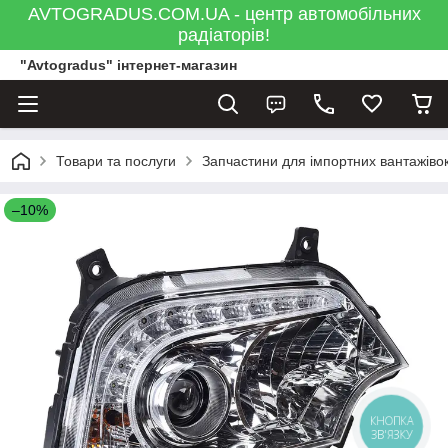
AVTOGRADUS.COM.UA - центр автомобільних
радіаторів!
"Avtogradus" інтернет-магазин
Товари та послуги
Запчастини для імпортних вантажівок
–10%
КНОПКА
ЗВ'ЯЗКУ