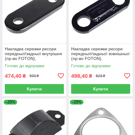
Накладка сережки ресори
Накладка сережки ресори
передньої/задньої внутрішня
передньої/задньої зовнішньої
(пр-во FOTON),
(пр-во FOTON),
L1292150200A0
L1292150100A0
Готово до відправки
Готово до відправки
474,40
498,40
₴
₴
593 ₴
623 ₴
Купити
Купити
–20%
–20%