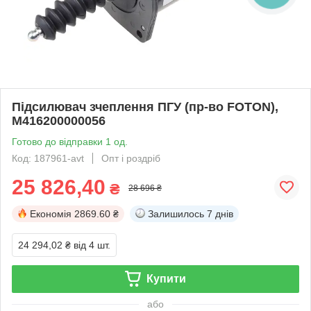
Підсилювач зчеплення ПГУ (пр-во FOTON),
M416200000056
Готово до відправки 1 од.
Код: 187961-avt
Опт і роздріб
25 826,40
₴
28 696 ₴
Економія
2869.60 ₴
Залишилось
7 днів
24 294,02 ₴
від 4 шт.
Купити
або