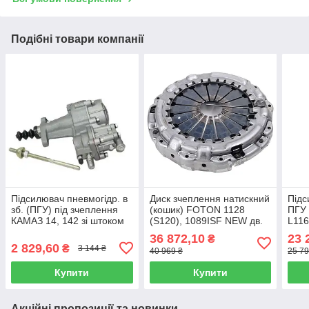
Подібні товари компанії
Підсилювач пневмогідр. в
Диск зчеплення натискний
Підс
зб. (ПГУ) під зчеплення
(кошик) FOTON 1128
ПГУ 
КАМАЗ 14, 142 зі штоком
(S120), 1089ISF NEW дв.
L11
(S.I.L.A. AC) 5320-
ISF3,8 (пр.во FOTON),
36 872,10
23 
₴
1609510-01
L0161020103A0
2 829,60
₴
3 144 ₴
40 969 ₴
25 79
Купити
Купити
Акційні пропозиції та новинки