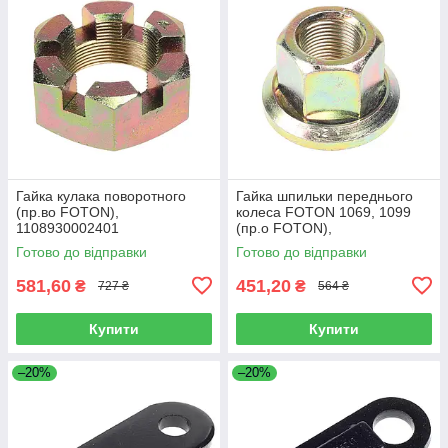
Гайка кулака поворотного
Гайка шпильки переднього
(пр.во FOTON),
колеса FOTON 1069, 1099
1108930002401
(пр.о FOTON),
1106930003404
Готово до відправки
Готово до відправки
581,60
451,20
₴
₴
727 ₴
564 ₴
Купити
Купити
–20%
–20%