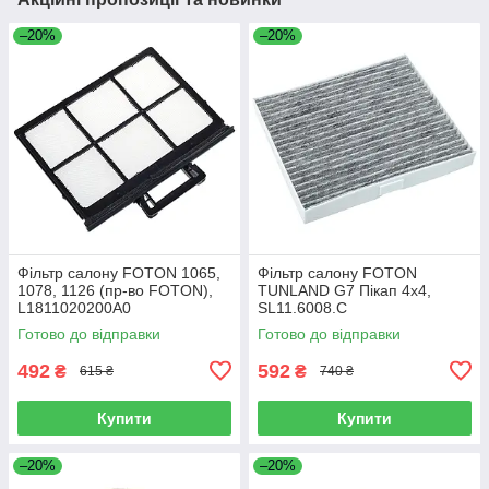
–20%
–20%
Фільтр салону FOTON 1065,
Фільтр салону FOTON
1078, 1126 (пр-во FOTON),
TUNLAND G7 Пікап 4х4,
L1811020200A0
SL11.6008.C
Готово до відправки
Готово до відправки
492
592
₴
₴
615 ₴
740 ₴
Купити
Купити
–20%
–20%