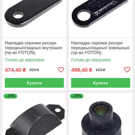
Накладка сережки ресори
Накладка сережки ресори
передньої/задньої внутрішня
передньої/задньої зовнішньої
(пр-во FOTON),
(пр-во FOTON),
L1292150200A0
L1292150100A0
Готово до відправки
Готово до відправки
474,40
498,40
₴
₴
593 ₴
623 ₴
Купити
Купити
–20%
–20%