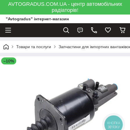
AVTOGRADUS.COM.UA - центр автомобільних
радіаторів!
"Avtogradus" інтернет-магазин
Товари та послуги
Запчастини для імпортних вантажівок
–10%
КНОПКА
ЗВ'ЯЗКУ