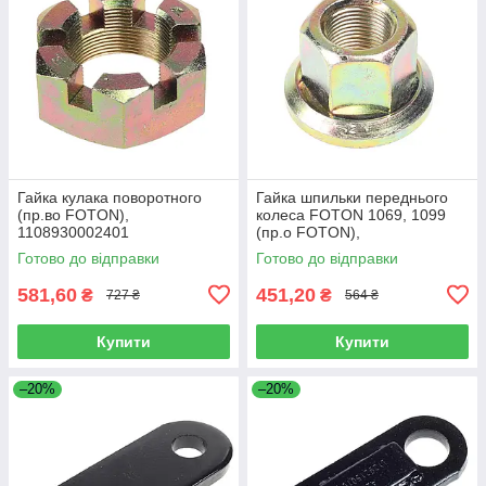
Гайка кулака поворотного
Гайка шпильки переднього
(пр.во FOTON),
колеса FOTON 1069, 1099
1108930002401
(пр.о FOTON),
1106930003404
Готово до відправки
Готово до відправки
581,60
451,20
₴
₴
727 ₴
564 ₴
Купити
Купити
–20%
–20%