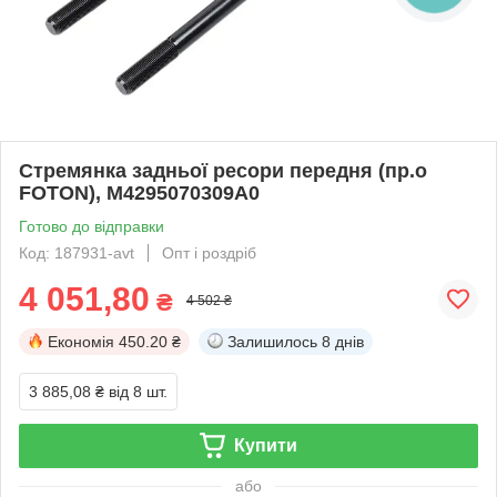
Стремянка задньої ресори передня (пр.о
FOTON), M4295070309A0
Готово до відправки
Код: 187931-avt
Опт і роздріб
4 051,80
₴
4 502 ₴
Економія
450.20 ₴
Залишилось
8 днів
3 885,08 ₴
від 8 шт.
Купити
або