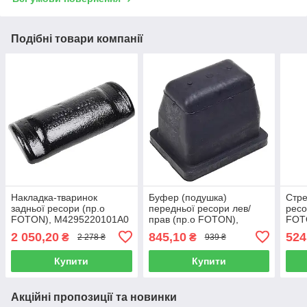
Подібні товари компанії
Накладка-тваринок
Буфер (подушка)
Стре
задньої ресори (пр.о
передньої ресори лев/
ресо
FOTON), M4295220101A0
прав (пр.о FOTON),
FOT
M4292040400A0
2 050,20
845,10
524
₴
₴
2 278 ₴
939 ₴
Купити
Купити
Акційні пропозиції та новинки