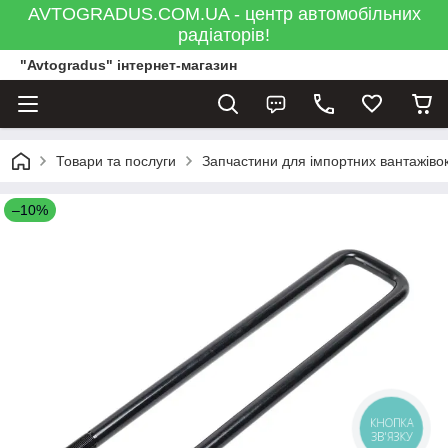
AVTOGRADUS.COM.UA - центр автомобільних
радіаторів!
"Avtogradus" інтернет-магазин
Товари та послуги
Запчастини для імпортних вантажівок
–10%
КНОПКА
ЗВ'ЯЗКУ