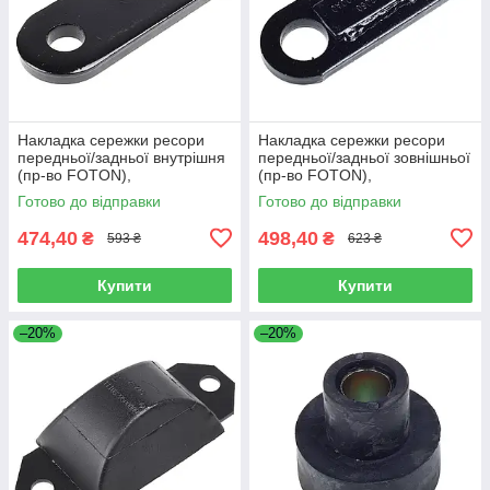
Накладка сережки ресори
Накладка сережки ресори
передньої/задньої внутрішня
передньої/задньої зовнішньої
(пр-во FOTON),
(пр-во FOTON),
L1292150200A0
L1292150100A0
Готово до відправки
Готово до відправки
474,40
498,40
₴
₴
593 ₴
623 ₴
Купити
Купити
–20%
–20%