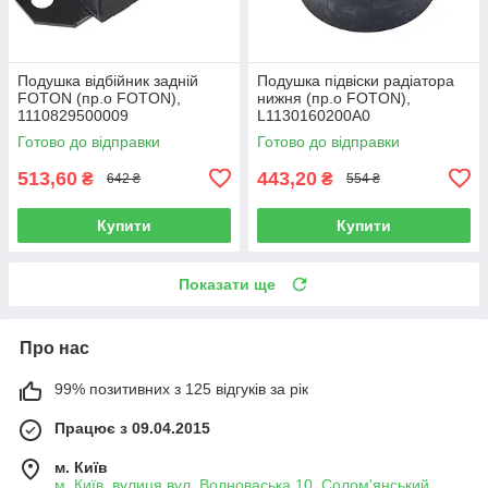
Подушка відбійник задній
Подушка підвіски радіатора
FOTON (пр.о FOTON),
нижня (пр.о FOTON),
1110829500009
L1130160200A0
Готово до відправки
Готово до відправки
513,60
443,20
₴
₴
642 ₴
554 ₴
Купити
Купити
Показати ще
Про нас
99% позитивних з 125 відгуків за рік
Працює з 09.04.2015
м. Київ
м. Київ, вулиця вул. Волноваська,10, Солом'янський