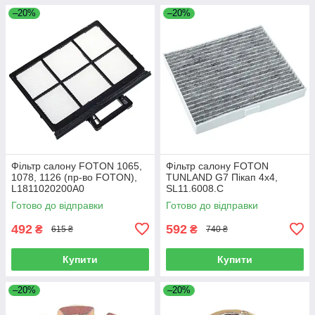
–20%
–20%
Фільтр салону FOTON 1065,
Фільтр салону FOTON
1078, 1126 (пр-во FOTON),
TUNLAND G7 Пікап 4х4,
L1811020200A0
SL11.6008.C
Готово до відправки
Готово до відправки
492
592
₴
₴
615 ₴
740 ₴
Купити
Купити
–20%
–20%