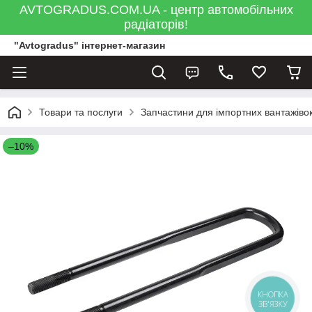
AVTOGRADUS.COM.UA - центр автомобільних
радіаторів!
"Avtogradus" інтернет-магазин
Товари та послуги
Запчастини для імпортних вантажівок
–10%
КНОПКА
ЗВ'ЯЗКУ