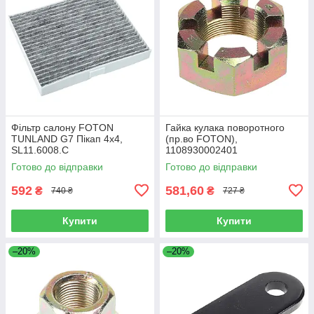
Фільтр салону FOTON
Гайка кулака поворотного
TUNLAND G7 Пікап 4х4,
(пр.во FOTON),
SL11.6008.C
1108930002401
Готово до відправки
Готово до відправки
592
581,60
₴
₴
740 ₴
727 ₴
Купити
Купити
–20%
–20%