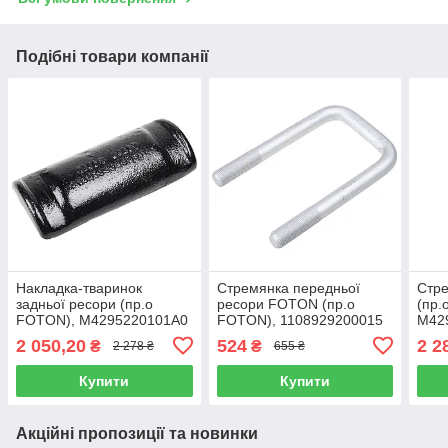
Подібні товари компанії
Накладка-тваринок
Стремянка передньої
Стре
задньої ресори (пр.о
ресори FOTON (пр.о
(пр.
FOTON), M4295220101A0
FOTON), 1108929200015
M42
2 050,20
524
2 2
₴
₴
2 278 ₴
655 ₴
Купити
Купити
Акційні пропозиції та новинки