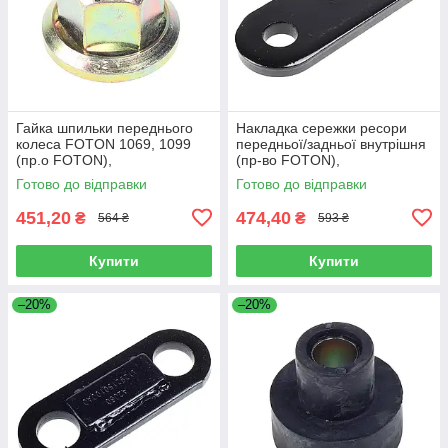
Гайка шпильки переднього
Накладка сережки ресори
колеса FOTON 1069, 1099
передньої/задньої внутрішня
(пр.о FOTON),
(пр-во FOTON),
1106930003404
L1292150200A0
Готово до відправки
Готово до відправки
451,20
474,40
₴
₴
564 ₴
593 ₴
Купити
Купити
–20%
–20%