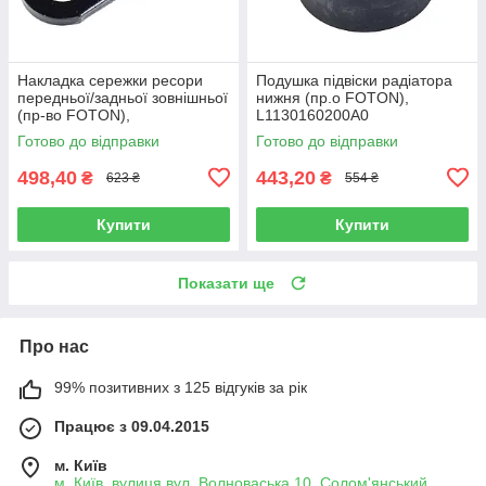
Накладка сережки ресори
Подушка підвіски радіатора
передньої/задньої зовнішньої
нижня (пр.о FOTON),
(пр-во FOTON),
L1130160200A0
L1292150100A0
Готово до відправки
Готово до відправки
498,40
443,20
₴
₴
623 ₴
554 ₴
Купити
Купити
Показати ще
Про нас
99% позитивних з 125 відгуків за рік
Працює з 09.04.2015
м. Київ
м. Київ, вулиця вул. Волноваська,10, Солом'янський