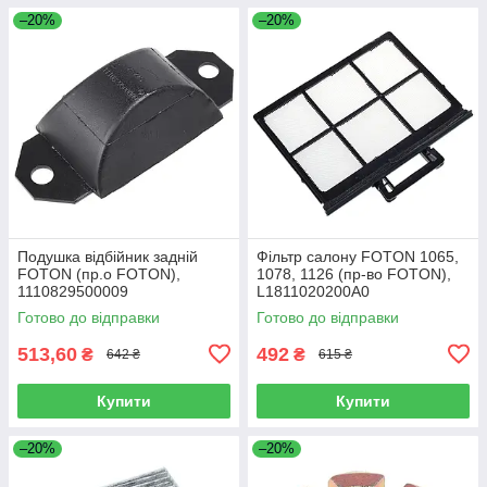
–20%
–20%
Подушка відбійник задній
Фільтр салону FOTON 1065,
FOTON (пр.о FOTON),
1078, 1126 (пр-во FOTON),
1110829500009
L1811020200A0
Готово до відправки
Готово до відправки
513,60
492
₴
₴
642 ₴
615 ₴
Купити
Купити
–20%
–20%