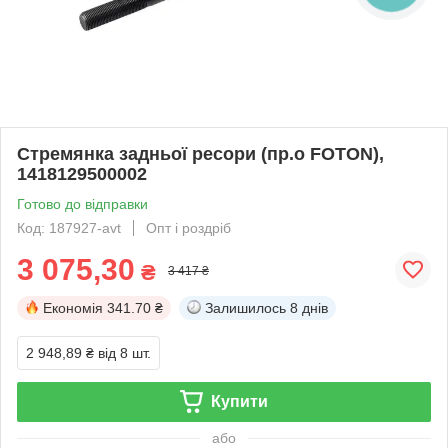
Стремянка задньої ресори (пр.о FOTON),
1418129500002
Готово до відправки
Код: 187927-avt
Опт і роздріб
3 075,30
₴
3 417 ₴
Економія
341.70 ₴
Залишилось
8 днів
2 948,89 ₴
від 8 шт.
Купити
або