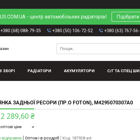
S.COM.UA - центр автомобільних радіаторів!
Підібрати
+380 (68) 088-79-35
+380 (50) 106-72-52
+380 (63) 767-56
газин
В ЗБОРІ
РАДІАТОРИ
АКУМУЛЯТОРИ
С/Г ТА СПЕЦ Ш
НКА ЗАДНЬОЇ РЕСОРИ (ПР.О FOTON), M4295070307A0
2 289,60 ₴
оптові ціни
о відправки
Оптом і в роздріб
Код:
187928-avt