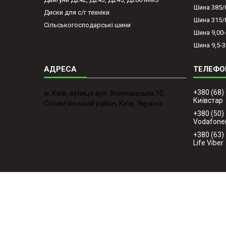
Шина 385/
Диски для с/г техніки
Шина 315/
Сільськогосподарські шини
Шина 9,00
Шина 9,5-3
+380 (68)
м. Київ, вулиця вул. Волноваська,10,
Київстар
Солом'янський район, Київ, Україна
+380 (50)
Vodafone
+380 (63)
Life Viber