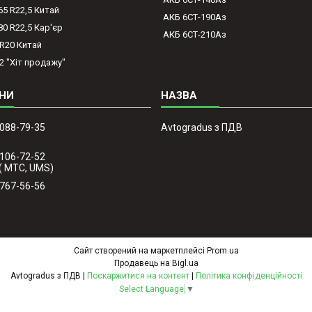
65 R22,5 Китай
АКБ 6СТ-190Аз
80 R22,5 Кар'єр
АКБ 6СТ-210Аз
-R20 Китай
2 "Хіт продажу"
 088-79-35
Avtogradus з ПДВ
 106-72-52
( МТС, UMS)
 767-56-56
Сайт створений на маркетплейсі
Prom.ua
Продавець на Bigl.ua
Avtogradus з ПДВ |
Поскаржитися на контент
|
Політика конфіденційності
Select Language
▼