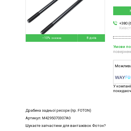
+380 (
Київс
–10%
8 днів
повернен
У компані
покидаюч
Драбина задньої ресори (пр. FOTON)
Артикул: M4295070307A0
Шукаєте запчастини для вантажівок Фотон?