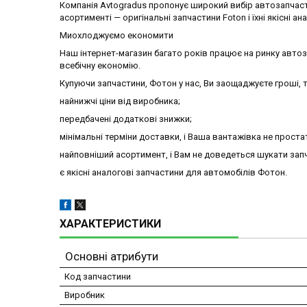
Компанія Avtogradus пропонує широкий вибір автозапчаст
асортименті — оригінальні запчастини Foton і їхні якісні ан
Миохлоджуємо економити
Наш інтернет-магазин багато років працює на ринку авто
всебічну економію.
Купуючи запчастини, Фотон у нас, Ви заощаджуєте гроші, т
найнижчі ціни від виробника;
передбачені додаткові знижки;
мінімальні терміни доставки, і Ваша вантажівка не проста
найповніший асортимент, і Вам не доведеться шукати запч
є якісні аналогові запчастини для автомобілів Фотон.
ХАРАКТЕРИСТИКИ
Основні атрибути
Код запчастини
Виробник