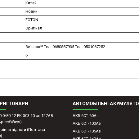
Китай
Новий
FOTON
Оригінал
Зв'язок!!! Тел. 0680887935 Тел. 0501067252
6
РНІ ТОВАРИ
АВТОМОБІЛЬНІ АКУМУЛЯТ
0.0/80-12 PK-303 10 сл 127A8
АКБ 6СТ-60Аз
(SpeedWays)
АКБ 6СТ-100Аз
 рівня підлоги (Полтава
АКБ 6СТ-105Аз
0)
АКБ 6СТ-140Аз