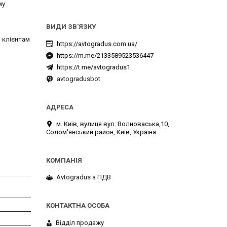
му
 клієнтам
https://avtogradus.com.ua/
https://m.me/2133589523536447
https://t.me/avtogradus1
avtogradusbot
м. Київ, вулиця вул. Волноваська,10,
Солом'янський район, Київ, Україна
Avtogradus з ПДВ
Відділ продажу