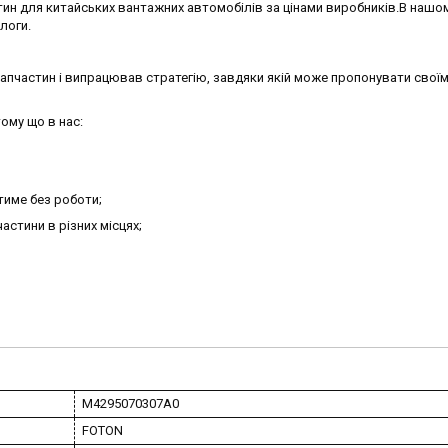
ин для китайських вантажних автомобілів за цінами виробників.В нашо
алоги.
запчастин і випрацював стратегію, завдяки якій може пропонувати своїм
ому що в нас:
тиме без роботи;
астини в різних місцях;
M4295070307A0
FOTON