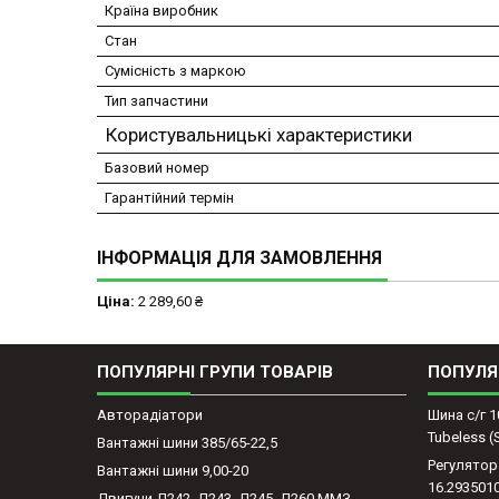
Країна виробник
Стан
Сумісність з маркою
Тип запчастини
Користувальницькі характеристики
Базовий номер
Гарантійний термін
ІНФОРМАЦІЯ ДЛЯ ЗАМОВЛЕННЯ
Ціна:
2 289,60 ₴
ПОПУЛЯРНІ ГРУПИ ТОВАРІВ
ПОПУЛЯ
Авторадіатори
Шина с/г 1
Tubeless 
Вантажні шини 385/65-22,5
Регулятор
Вантажні шини 9,00-20
16.293501
Двигуни Д242, Д243, Д245, Д260 ММЗ