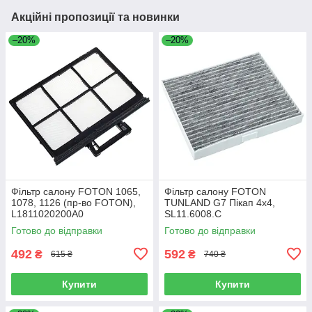
Акційні пропозиції та новинки
–20%
–20%
Фільтр салону FOTON 1065,
Фільтр салону FOTON
1078, 1126 (пр-во FOTON),
TUNLAND G7 Пікап 4х4,
L1811020200A0
SL11.6008.C
Готово до відправки
Готово до відправки
492
592
₴
₴
615 ₴
740 ₴
Купити
Купити