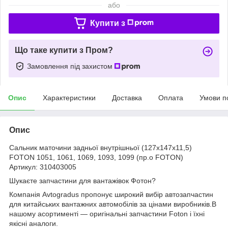
або
Купити з
Що таке купити з Пром?
Замовлення під захистом
Опис
Характеристики
Доставка
Оплата
Умови п
Опис
Сальник маточини задньої внутрішньої (127х147х11,5)
FOTON 1051, 1061, 1069, 1093, 1099 (пр.о FOTON)
Артикул: 310403005
Шукаєте запчастини для вантажівок Фотон?
Компанія Avtogradus пропонує широкий вибір автозапчастин
для китайських вантажних автомобілів за цінами виробників.В
нашому асортименті — оригінальні запчастини Foton і їхні
якісні аналоги.