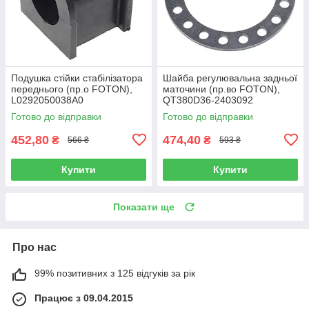
Подушка стійки стабілізатора
Шайба регулювальна задньої
переднього (пр.о FOTON),
маточини (пр.во FOTON),
L0292050038A0
QT380D36-2403092
Готово до відправки
Готово до відправки
452,80
474,40
₴
₴
566 ₴
593 ₴
Купити
Купити
Показати ще
Про нас
99% позитивних з 125 відгуків за рік
Працює з 09.04.2015