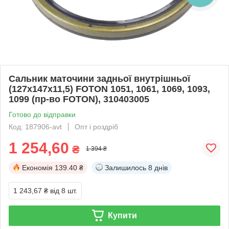
Сальник маточини задньої внутрішньої
(127х147х11,5) FOTON 1051, 1061, 1069, 1093,
1099 (пр-во FOTON), 310403005
Готово до відправки
Код: 187906-avt
Опт і роздріб
1 254,60
₴
1 394 ₴
Економія
139.40 ₴
Залишилось
8 днів
1 243,67 ₴
від 8 шт.
Купити