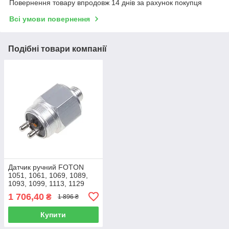
Повернення товару впродовж 14 днів за рахунок покупця
Всі умови повернення
Подібні товари компанії
Датчик ручний FOTON
1051, 1061, 1069, 1089,
1093, 1099, 1113, 1129
(пр.о FOTON),
1 706,40
₴
1 896 ₴
1B24237300026
Купити