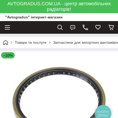
AVTOGRADUS.COM.UA - центр автомобільних
радіаторів!
"Avtogradus" інтернет-магазин
Товари та послуги
Запчастини для імпортних вантажівок
–10%
КНОПКА
ЗВ'ЯЗКУ