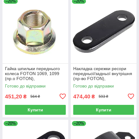
–20%
–20%
Гайка шпильки переднього
Накладка сережки ресори
колеса FOTON 1069, 1099
передньої/задньої внутрішня
(пр.о FOTON),
(пр-во FOTON),
1106930003404
L1292150200A0
Готово до відправки
Готово до відправки
451,20
474,40
₴
₴
564 ₴
593 ₴
Купити
Купити
–20%
–20%