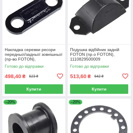
Накладка сережки ресори
Подушка відбійник задній
передньої/задньої зовнішньої
FOTON (пр.о FOTON),
(пр-во FOTON),
1110829500009
L1292150100A0
Готово до відправки
Готово до відправки
498,40
513,60
₴
₴
623 ₴
642 ₴
Купити
Купити
–20%
–20%