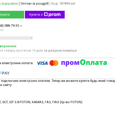
о відправки
Оптом і в роздріб
Код:
187899-avt
Купити
Купити з
68) 088-79-35
тар
ня товару протягом 14 днів
за рахунок покупця
ї підключені електронні платежі. Тепер ви можете купити будь-який това
и сайту.
, 6CT, ISF 3.8 FOTON, КАМАЗ, ГАЗ, ПАЗ (пр-во FOTON)