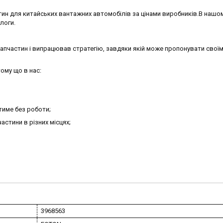
ин для китайських вантажних автомобілів за цінами виробників.В нашо
алоги.
запчастин і випрацював стратегію, завдяки якій може пропонувати своїм
ому що в нас:
тиме без роботи;
астини в різних місцях;
3968563