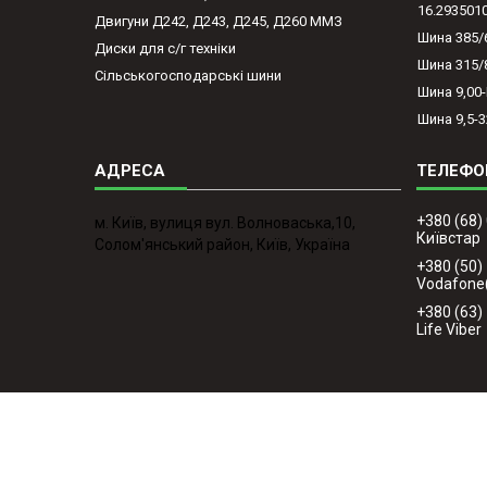
16.293501
Двигуни Д242, Д243, Д245, Д260 ММЗ
Шина 385/
Диски для с/г техніки
Шина 315/
Сільськогосподарські шини
Шина 9,00
Шина 9,5-3
+380 (68)
м. Київ, вулиця вул. Волноваська,10,
Київстар
Солом'янський район, Київ, Україна
+380 (50)
Vodafone
+380 (63)
Life Viber