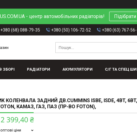
S.COM.UA - центр автомобільних радіаторів!
Підібрати
+380 (68) 088-79-35
+380 (50) 106-72-52
+380 (63) 767-56
газин
В ЗБОРІ
РАДІАТОРИ
АКУМУЛЯТОРИ
С/Г ТА СПЕЦ Ш
К КОЛЕНВАЛА ЗАДНИЙ ДВ.CUMMINS ISBE, ISDE, 4BT, 6BT,
 FOTON, КАМАЗ, ГАЗ, ПАЗ (ПР-ВО FOTON),
2 399,40 ₴
оптові ціни