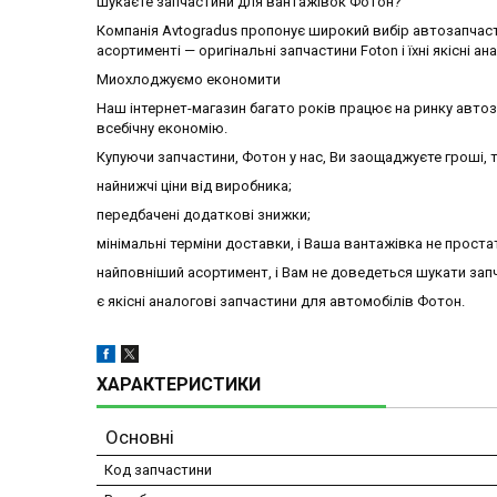
Шукаєте запчастини для вантажівок Фотон?
Компанія Avtogradus пропонує широкий вибір автозапчаст
асортименті — оригінальні запчастини Foton і їхні якісні ан
Миохлоджуємо економити
Наш інтернет-магазин багато років працює на ринку авто
всебічну економію.
Купуючи запчастини, Фотон у нас, Ви заощаджуєте гроші, т
найнижчі ціни від виробника;
передбачені додаткові знижки;
мінімальні терміни доставки, і Ваша вантажівка не проста
найповніший асортимент, і Вам не доведеться шукати запч
є якісні аналогові запчастини для автомобілів Фотон.
ХАРАКТЕРИСТИКИ
Основні
Код запчастини