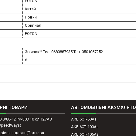
FOTON
Китай
Новий
Оригінал
FOTON
Зв'язок!!! Тел. 0680887935 Тел. 0501067252
6
РНІ ТОВАРИ
АВТОМОБІЛЬНІ АКУМУЛЯТ
0.0/80-12 PK-303 10 сл 127A8
АКБ 6СТ-60Аз
(SpeedWays)
АКБ 6СТ-100Аз
 рівня підлоги (Полтава
АКБ 6СТ-105Аз