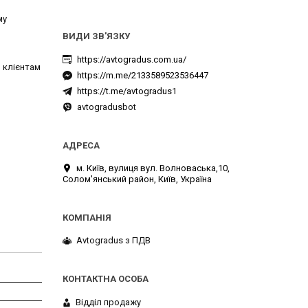
му
https://avtogradus.com.ua/
 клієнтам
https://m.me/2133589523536447
https://t.me/avtogradus1
avtogradusbot
м. Київ, вулиця вул. Волноваська,10,
Солом'янський район, Київ, Україна
Avtogradus з ПДВ
Відділ продажу