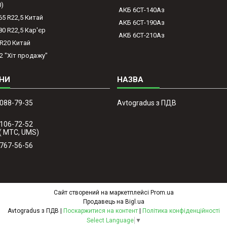
0)
АКБ 6СТ-140Аз
65 R22,5 Китай
АКБ 6СТ-190Аз
80 R22,5 Кар'єр
АКБ 6СТ-210Аз
-R20 Китай
2 "Хіт продажу"
 088-79-35
Avtogradus з ПДВ
 106-72-52
( МТС, UMS)
 767-56-56
Сайт створений на маркетплейсі
Prom.ua
Продавець на Bigl.ua
Avtogradus з ПДВ |
Поскаржитися на контент
|
Політика конфіденційності
Select Language
▼