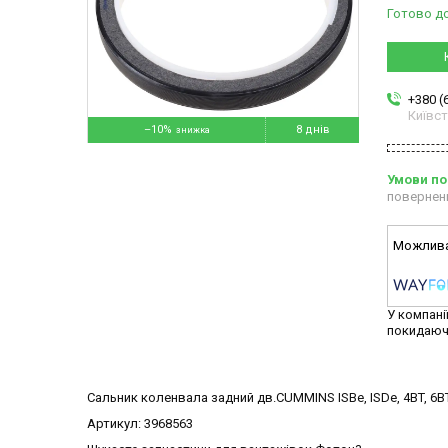
Готово д
+380 (
Київс
–10%
8 днів
повернен
У компані
покидаюч
Сальник коленвала задний дв.CUMMINS ISBe, ISDe, 4BT, 6BT
Артикул: 3968563