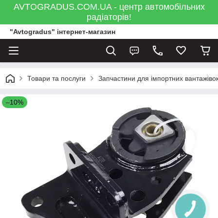
AVTOGRADUS.COM.UA - центр автомобільних
радіаторів!
"Avtogradus" інтернет-магазин
Товари та послуги
Запчастини для імпортних вантажівок
–10%