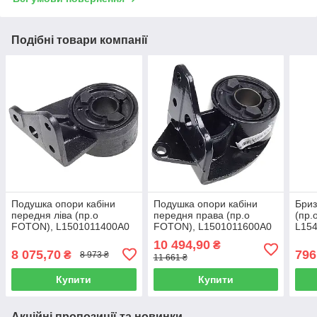
Подібні товари компанії
Подушка опори кабіни
Подушка опори кабіни
Бриз
передня ліва (пр.о
передня права (пр.о
(пр.
FOTON), L1501011400A0
FOTON), L1501011600A0
L15
10 494,90
₴
8 075,70
796
₴
8 973 ₴
11 661 ₴
Купити
Купити
Акційні пропозиції та новинки