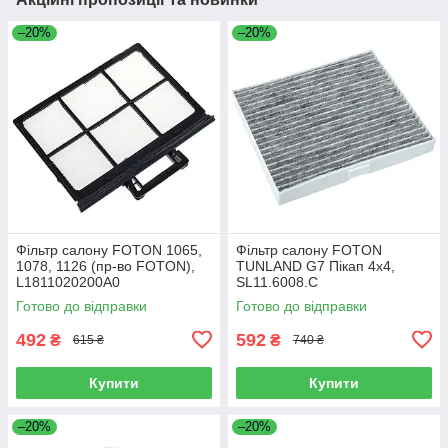
–20%
–20%
Фільтр салону FOTON 1065,
Фільтр салону FOTON
1078, 1126 (пр-во FOTON),
TUNLAND G7 Пікап 4х4,
L1811020200A0
SL11.6008.C
Готово до відправки
Готово до відправки
492
592
₴
₴
615 ₴
740 ₴
Купити
Купити
–20%
–20%