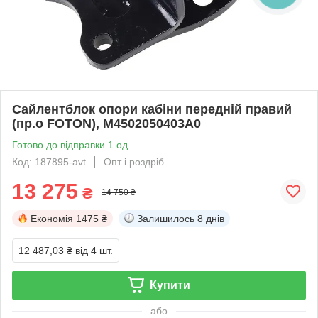
Сайлентблок опори кабіни передній правий
(пр.о FOTON), M4502050403A0
Готово до відправки 1 од.
Код: 187895-avt
Опт і роздріб
13 275
₴
14 750 ₴
Економія
1475 ₴
Залишилось
8 днів
12 487,03 ₴
від 4 шт.
Купити
або