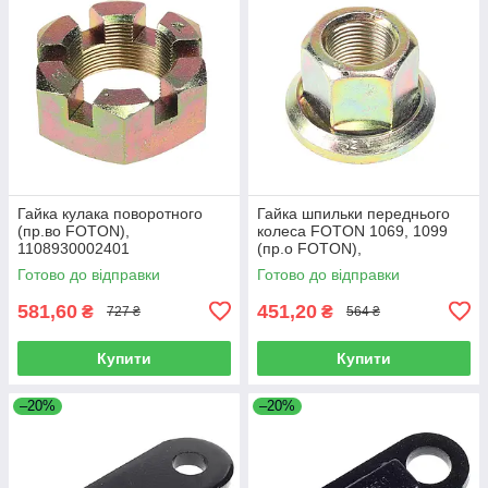
Гайка кулака поворотного
Гайка шпильки переднього
(пр.во FOTON),
колеса FOTON 1069, 1099
1108930002401
(пр.о FOTON),
1106930003404
Готово до відправки
Готово до відправки
581,60
451,20
₴
₴
727 ₴
564 ₴
Купити
Купити
–20%
–20%