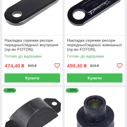
Накладка сережки ресори
Накладка сережки ресори
передньої/задньої внутрішня
передньої/задньої зовнішньої
(пр-во FOTON),
(пр-во FOTON),
L1292150200A0
L1292150100A0
Готово до відправки
Готово до відправки
474,40
498,40
₴
₴
593 ₴
623 ₴
Купити
Купити
–20%
–20%