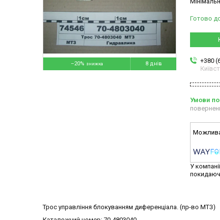
Мінімальн
Готово д
+380 (
–20%
8 днів
Київс
повернен
У компані
покидаюч
Трос управління блокуванням диференціала. (пр-во МТЗ)
Каталожний номер: 70-4803040