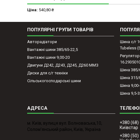
Ціна:
540,80 ₴
ПОПУЛЯРНІ ГРУПИ ТОВАРІВ
ПОПУЛЯ
Авторадіатори
Шина с/г 1
Tubeless 
Вантажні шини 385/65-22,5
Регулятор
Вантажні шини 9,00-20
16.293501
Двигуни Д242, Д243, Д245, Д260 ММЗ
Шина 385/
Диски для с/г техніки
Шина 315/
Сільськогосподарські шини
Шина 9,00
Шина 9,5-3
+380 (68)
м. Київ, вулиця вул. Волноваська,10,
Київстар
Солом'янський район, Київ, Україна
+380 (50)