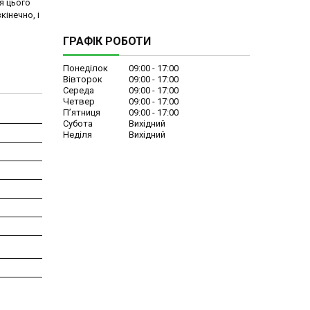
я цього
інечно, і
ГРАФІК РОБОТИ
Понеділок
09:00
17:00
Вівторок
09:00
17:00
Середа
09:00
17:00
Четвер
09:00
17:00
Пʼятниця
09:00
17:00
Субота
Вихідний
Неділя
Вихідний