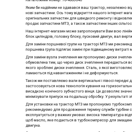
Яким би надійним не здавався ваш трактор, незалежно від
нові запчастини. Ось тому відкриття нашого інтернет маг
оригінальних запчастин для швидкого ремонту і відновлен
продає запчастини МТЗ, а також запчастини інших сільгосп
Наш інтернет-магазин може запропонувати Вам всю лінійк
блок циліндрів, головку блоку, пусковий двигун, вал верти
Для заміни поршневої групи на тракторі МТЗ ми рекоме
поршнева група підлягає заміні при підвищеному витраті м
Для заміни вузла зчеплення ми пропонуємо диски зчеплен
обумовлена тим, що через диск зчеплення передається вся
якого зроблені диски зчеплення. Сталь, з якої виготовляю
ламаються під навантаженням і не деформуються.
Також ми поставляємо вали вертикальні і півосі передні 
застосовується нова технологія кування на горизонтальн
висадкою конічного зубчастого вінця. Це дозволяє значно
мінімізувати припуск на подальшу обробку. У результаті з
Для установки на трактор МТЗ ми пропонуємо турбокомпр
рекомендуємо для продовження терміну служби турбіни сво
експлуатується у важких умовах: висока температура відпр
щоб масло, яке подається в турбокомпресор для змащенн
двигуна.