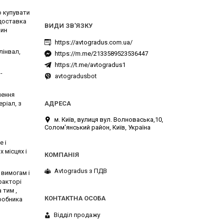
о купувати
 доставка
зин
https://avtogradus.com.ua/
лінвал,
https://m.me/2133589523536447
https://t.me/avtogradus1
-
avtogradusbot
лення
ріал, з
м. Київ, вулиця вул. Волноваська,10,
Солом'янський район, Київ, Україна
 і
 місцях і
Avtogradus з ПДВ
вимогам і
ракторі
 тим ,
робника
Відділ продажу