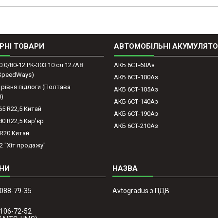
РНІ ТОВАРИ
АВТОМОБІЛЬНІ АКУМУЛЯТ
0.0/80-12 PK-303 10 сл 127A8
АКБ 6СТ-60Аз
(SpeedWays)
АКБ 6СТ-100Аз
 рівня підлоги (Полтава
АКБ 6СТ-105Аз
0)
АКБ 6СТ-140Аз
65 R22,5 Китай
АКБ 6СТ-190Аз
80 R22,5 Кар'єр
АКБ 6СТ-210Аз
-R20 Китай
2 "Хіт продажу"
 088-79-35
Avtogradus з ПДВ
 106-72-52