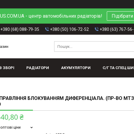
S.COM.UA - центр автомобільних радіаторів!
Підібрати
+380 (68) 088-79-35
+380 (50) 106-72-52
+380 (63) 767-56
газин
В ЗБОРІ
РАДІАТОРИ
АКУМУЛЯТОРИ
С/Г ТА СПЕЦ Ш
ПРАВЛІННЯ БЛОКУВАННЯМ ДИФЕРЕНЦІАЛА. (ПР-ВО МТЗ)
0
540,80 ₴
оптові ціни