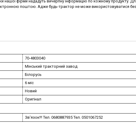
ики нашої фірми нададуть вичерпну інформацію по кожному продукту. Дл
ектронною поштою. Адже будь-трактор не може використовуватися безк
70-4803040
Мінський тракторний завод
Білорусь
6 міс
Новий
Оригінал
Зв'язок!!! Тел. 0680887935 Тел. 0501067252