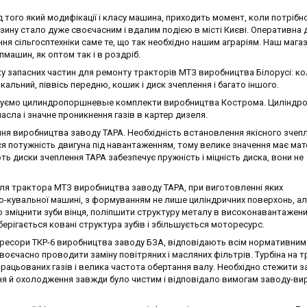
 того який модифікації і класу машина, приходить момент, коли потрібн
азину стало дуже своєчасним і вдалим подією в місті Києві. Оперативна
ня сільгосптехніки саме те, що так необхідно нашим аграріям. Наш мага
машин, як оптом так і в роздріб.
у запасних частин для ремонту тракторів МТЗ виробництва Білорусі: ко
кальний, піввісь передню, кошик і диск зчеплення і багато іншого.
ндуємо цилиндропоршневые комплекти виробництва Кострома. Циліндро
асла і значне проникнення газів в картер дизеля.
ня виробництва заводу ТАРА. Необхідність встановлення якісного зчеп
 потужність двигуна під навантаженням, тому велике значення має мате
ть диски зчеплення ТАРА забезпечує пружність і міцність диска, вони не
для трактора МТЗ виробництва заводу ТАРА, при виготовленні яких
о-кувальної машині, з формуванням не лише циліндричних поверхонь, але
 зміцнити зуби вінця, поліпшити структуру металу в високонавантажених
берігається ковані структура зубів і збільшується моторесурс.
есори ТКР-6 виробництва заводу БЗА, відповідають всім нормативним 
єчасно проводити заміну повітряних і масляних фільтрів. Турбіна на т
ацьованих газів і велика частота обертання валу. Необхідно стежити за
я й охолодження завжди було чистим і відповідало вимогам заводу-ви