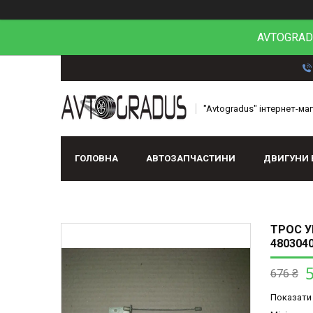
AVTOGRADU
"Avtogradus" інтернет-ма
ГОЛОВНА
АВТОЗАПЧАСТИНИ
ДВИГУНИ 
ТРОС У
480304
676 ₴
Показати 