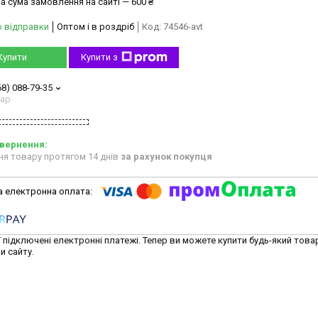
а сума замовлення на сайті — 600 ₴
о відправки
Оптом і в роздріб
Код:
74546-avt
Купити
Купити з
68) 088-79-35
тар
ня товару протягом 14 днів
за рахунок покупця
ї підключені електронні платежі. Тепер ви можете купити будь-який това
и сайту.