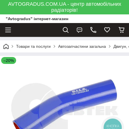
AVTOGRADUS.COM.UA - центр автомобільних
радіаторів!
"Avtogradus" інтернет-магазин
Товари та послуги
Автозапчастини загальна
Двигун,
–20%
КНОПКА