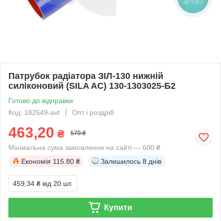
ЗВ'ЯЗКУ
Патрубок радіатора ЗІЛ-130 нижній
силіконовий (SILA AC) 130-1303025-Б2
Готово до відправки
Код: 182549-avt
Опт і роздріб
463,20
₴
579 ₴
Мінімальна сума замовлення на сайті — 600 ₴
Економія
115.80 ₴
Залишилось
8 днів
459,34 ₴
від 20 шт.
Купити