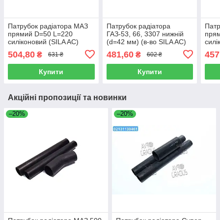
Патрубок радіатора МАЗ
Патрубок радіатора
Патр
прямий D=50 L=220
ГАЗ-53, 66, 3307 нижній
пря
силіконовий (SILA AC)
(d=42 мм) (в-во SILA AC)
силі
555142-1303010
53-1303025
642
504,80
481,60
457
₴
₴
631 ₴
602 ₴
Купити
Купити
Акційні пропозиції та новинки
–20%
–20%