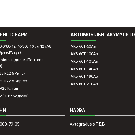
РНІ ТОВАРИ
АВТОМОБІЛЬНІ АКУМУЛЯТ
0.0/80-12 PK-303 10 сл 127A8
АКБ 6СТ-60Аз
(SpeedWays)
АКБ 6СТ-100Аз
 рівня підлоги (Полтава
АКБ 6СТ-105Аз
0)
АКБ 6СТ-140Аз
65 R22,5 Китай
АКБ 6СТ-190Аз
80 R22,5 Кар'єр
АКБ 6СТ-210Аз
-R20 Китай
2 "Хіт продажу"
 088-79-35
Avtogradus з ПДВ