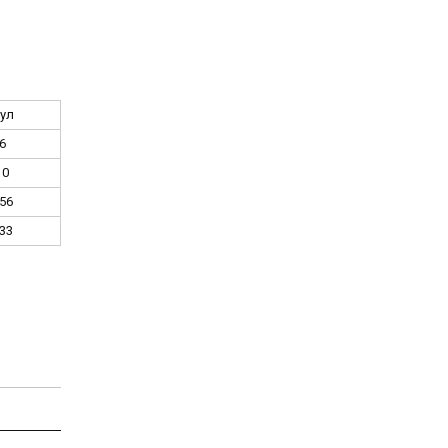
ул
6
10
56
33