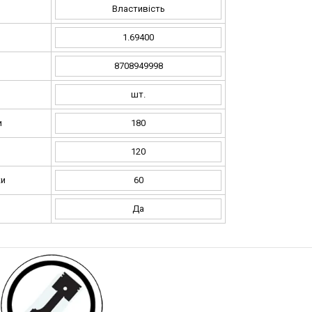
Властивість
1.69400
8708949998
шт.
и
180
и
120
ки
60
Да