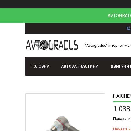
AVTOGRADU
"Avtogradus" інтернет-ма
ГОЛОВНА
АВТОЗАПЧАСТИНИ
ДВИГУНИ 
НАКІНЕ
1 033
Показати 
Немає в н