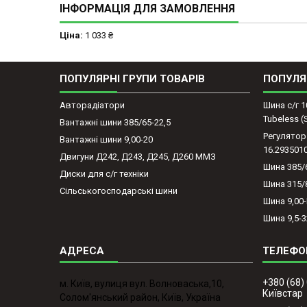
ІНФОРМАЦІЯ ДЛЯ ЗАМОВЛЕННЯ
Ціна:
1 033 ₴
ПОПУЛЯРНІ ГРУПИ ТОВАРІВ
ПОПУЛЯ
Авторадіатори
Шина с/г 1
Tubeless 
Вантажні шини 385/65-22,5
Регулятор
Вантажні шини 9,00-20
16.293501
Двигуни Д242, Д243, Д245, Д260 ММЗ
Шина 385/
Диски для с/г техніки
Шина 315/
Сільськогосподарські шини
Шина 9,00
Шина 9,5-3
+380 (68)
м. Київ, вулиця вул. Волноваська,10,
Київстар
Солом'янський район, Київ, Україна