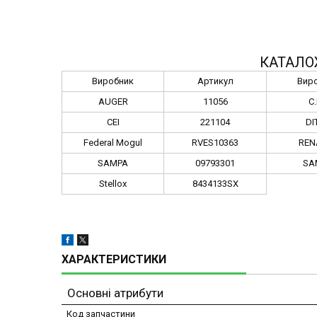
КАТАЛО
Виробник
Артикул
Вир
AUGER
11056
C.
CEI
221104
DI
Federal Mogul
RVES10363
REN
SAMPA
09793301
SA
Stellox
8434133SX
ХАРАКТЕРИСТИКИ
Основні атрибути
Код запчастини