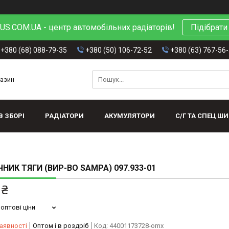
S.COM.UA - центр автомобільних радіаторів!
Підібрати
+380 (68) 088-79-35
+380 (50) 106-72-52
+380 (63) 767-56
газин
В ЗБОРІ
РАДІАТОРИ
АКУМУЛЯТОРИ
С/Г ТА СПЕЦ Ш
ЧНИК ТЯГИ (ВИР-ВО SAMPA) 097.933-01
 ₴
оптові ціни
аявності
Оптом і в роздріб
Код:
44001173728-omx