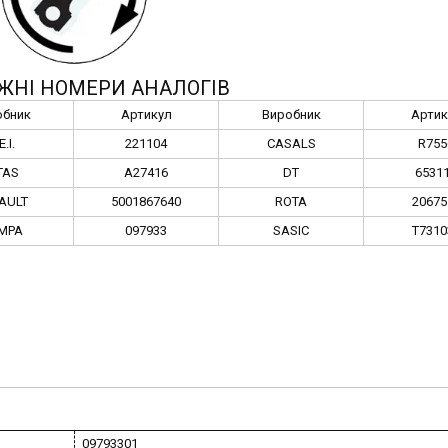
ЖНІ НОМЕРИ АНАЛОГІВ
обник
Артикул
Виробник
Артик
E.I.
221104
CASALS
R755
TAS
A27416
DT
6531
AULT
5001867640
ROTA
20675
MPA
097933
SASIC
T7310
09793301