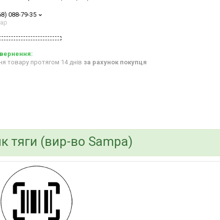
68) 088-79-35
тар
ня товару протягом 14 днів
за рахунок покупця
к тяги (вир-во Sampa)