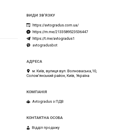
https://avtogradus.com.ua/
https://m.me/2133589523536447
https://t.me/avtogradus1
avtogradusbot
м. Київ, вулиця вул. Волноваська,10,
Солом'янський район, Київ, Україна
Avtogradus з ПДВ
Відділ продажу