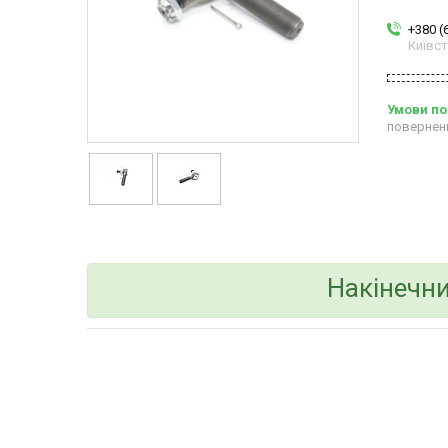
+380 (
Київс
повернен
Накінечни