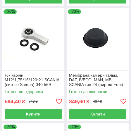
–20%
–20%
Р/к кабіни
Мембрана камери гальм.
M12*1,75*16*120*21 SCANIA
DAF, IVECO, MAN, MB,
(вир-во Sampa) 040.569
SCANIA тип 24 (вир-во Febi)
07103
Готово до відправки
Готово до відправки
594,40
349,60
₴
₴
743 ₴
437 ₴
Купити
Купити
–20%
–20%