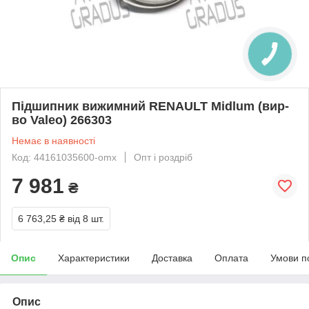
Підшипник вижимний RENAULT Midlum (вир-
во Valeo) 266303
Немає в наявності
Код: 44161035600-omx
Опт і роздріб
7 981
₴
6 763,25 ₴
від 8 шт.
Опис
Характеристики
Доставка
Оплата
Умови п
Опис