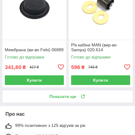
Р/к кабіни MAN (вир-во
Мембрана (ви-во Febi) 06889
Sampa) 020.614
Готово до відправки
Готово до відправки
341,60
596
₴
₴
427 ₴
745 ₴
Купити
Купити
Показати ще
Про нас
99% позитивних з 125 відгуків за рік