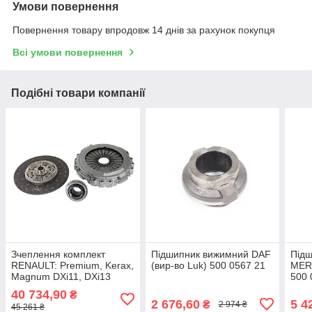
Умови повернення
Повернення товару впродовж 14 днів за рахунок покупця
Всі умови повернення
Подібні товари компанії
Зчеплення комплект
Підшипник вижимний DAF
Під
RENAULT: Premium, Kerax,
(вир-во Luk) 500 0567 21
MER
Magnum DXi11, DXi13
500 
2009-> (вир-во VALEO)
40 734,90
₴
827327
2 676,60
5 4
₴
2 974 ₴
45 261 ₴