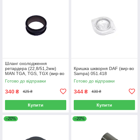
Шланг охолодження
ретардера (22,8/51,2мм)
Кришка шкворня DAF (вир-во
MAN TGA, TGS, TGX (вир-во
Sampa) 051.418
Sampa) 023.258
Готово до відправки
Готово до відправки
340
344
₴
₴
425 ₴
430 ₴
Купити
Купити
–20%
–20%