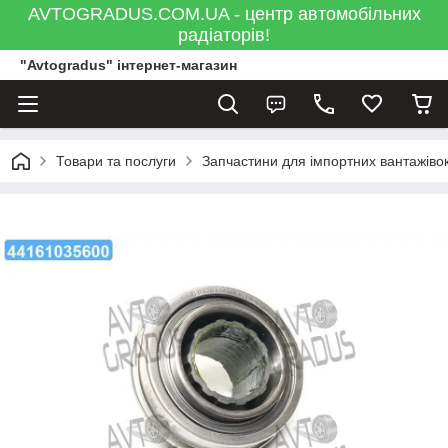
AVTOGRADUS.COM.UA - центр автомобільних
радіаторів!
"Avtogradus" інтернет-магазин
Товари та послуги
Запчастини для імпортних вантажівок