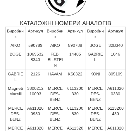
КАТАЛОЖНІ НОМЕРИ АНАЛОГІВ
Виробни
Артикул
Виробни
Артикул
Виробни
Артикул
к
к
к
AIKO
590789
AIKO
590788
BOGE
32B340
BOGE
1069532
FEBI
14405
GABRIE
1046
B340
BILSTEI
L
N
GABRIE
2126
HAVAM
KS6322
KONI
805109
L
Magneti
3800212
MERCE
6113200
MERCE
A611320
Marelli
10093
DES-
330
DES-
0330
BENZ
BENZ
MERCE
A611320
MERCE
6113200
MERCE
6113200
DES-
0930
DES-
830
DES-
430
BENZ
BENZ
BENZ
MERCE
A611320
MERCE
A611320
MERCE
A611320