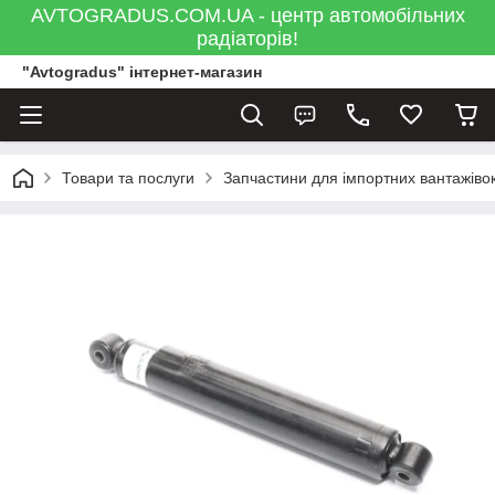
AVTOGRADUS.COM.UA - центр автомобільних
радіаторів!
"Avtogradus" інтернет-магазин
Товари та послуги
Запчастини для імпортних вантажівок