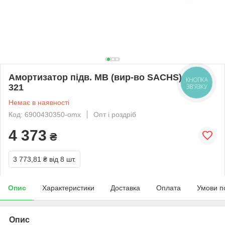
Амортизатор підв. MB (вир-во SACHS) 318
КНОПКА
321
ЗВ'ЯЗКУ
Немає в наявності
Код: 6900430350-omx
Опт і роздріб
4 373
₴
3 773,81 ₴
від 8 шт.
Опис
Характеристики
Доставка
Оплата
Умови п
Опис