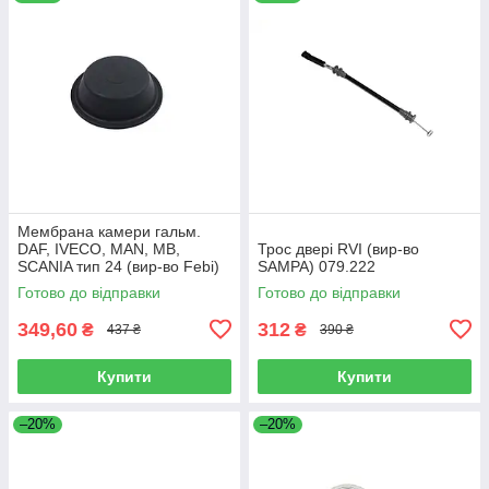
Мембрана камери гальм.
DAF, IVECO, MAN, MB,
Трос двері RVI (вир-во
SCANIA тип 24 (вир-во Febi)
SAMPA) 079.222
07103
Готово до відправки
Готово до відправки
349,60
312
₴
₴
437 ₴
390 ₴
Купити
Купити
–20%
–20%