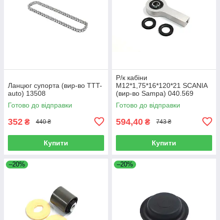
Р/к кабіни
Ланцюг супорта (вир-во TTT-
M12*1,75*16*120*21 SCANIA
auto) 13508
(вир-во Sampa) 040.569
Готово до відправки
Готово до відправки
352
594,40
₴
₴
440 ₴
743 ₴
Купити
Купити
–20%
–20%