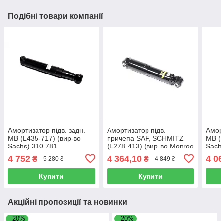
Подібні товари компанії
Амортизатор підв. задн.
Амортизатор підв.
Амор
MB (L435-717) (вир-во
причепа SAF, SCHMITZ
MB (
Sachs) 310 781
(L278-413) (вир-во Monroe
Sach
Magnum) F5174
4 752
4 364,10
4 0
₴
₴
5 280 ₴
4 849 ₴
Купити
Купити
Акційні пропозиції та новинки
–20%
–20%