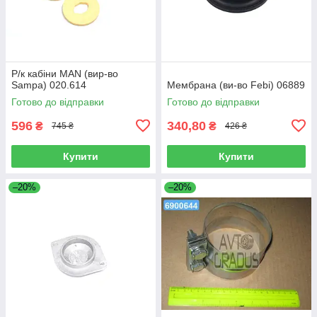
Р/к кабіни MAN (вир-во
Sampa) 020.614
Мембрана (ви-во Febi) 06889
Готово до відправки
Готово до відправки
596
340,80
₴
₴
745 ₴
426 ₴
Купити
Купити
–20%
–20%