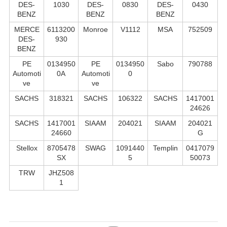
DES-
1030
DES-
0830
DES-
0430
BENZ
BENZ
BENZ
MERCE
6113200
Monroe
V1112
MSA
752509
DES-
930
BENZ
PE
0134950
PE
0134950
Sabo
790788
Automoti
0A
Automoti
0
ve
ve
SACHS
318321
SACHS
106322
SACHS
1417001
24626
SACHS
1417001
SIAAM
204021
SIAAM
204021
24660
G
Stellox
8705478
SWAG
1091440
Templin
0417079
SX
5
50073
TRW
JHZ508
1