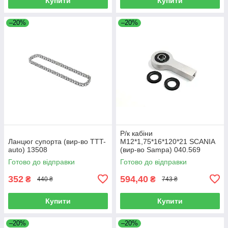
Купити
Купити
–20%
–20%
Р/к кабіни
Ланцюг супорта (вир-во TTT-
M12*1,75*16*120*21 SCANIA
auto) 13508
(вир-во Sampa) 040.569
Готово до відправки
Готово до відправки
352
594,40
₴
₴
440 ₴
743 ₴
Купити
Купити
–20%
–20%