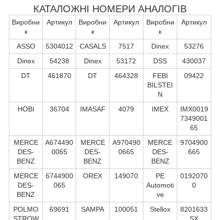
КАТАЛОЖНІ НОМЕРИ АНАЛОГІВ
Виробни
Артикул
Виробни
Артикул
Виробни
Артикул
к
к
к
ASSO
5304012
CASALS
7517
Dinex
53276
Dinex
54238
Dinex
53172
DSS
430037
DT
461870
DT
464328
FEBI
09422
BILSTEI
N
HOBI
36704
IMASAF
4079
IMEX
IMX0019
7349001
65
MERCE
A674490
MERCE
A970490
MERCE
9704900
DES-
0065
DES-
0665
DES-
665
BENZ
BENZ
BENZ
MERCE
6744900
OREX
149070
PE
0192070
DES-
065
Automoti
0
BENZ
ve
POLMO
69691
SAMPA
100051
Stellox
8201633
STROW
SX