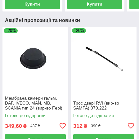
Купити
Купити
Акційні пропозиції та новинки
–20%
–20%
Мембрана камери гальм.
DAF, IVECO, MAN, MB,
Трос двері RVI (вир-во
SCANIA тип 24 (вир-во Febi)
SAMPA) 079.222
07103
Готово до відправки
Готово до відправки
349,60
312
₴
₴
437 ₴
390 ₴