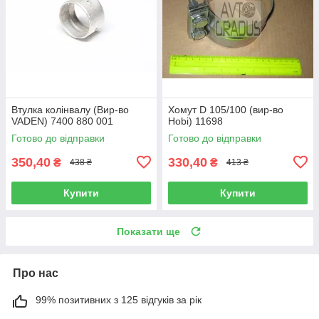
Втулка колінвалу (Вир-во
Хомут D 105/100 (вир-во
VADEN) 7400 880 001
Hobi) 11698
Готово до відправки
Готово до відправки
350,40
330,40
₴
₴
438 ₴
413 ₴
Купити
Купити
Показати ще
Про нас
99% позитивних з 125 відгуків за рік