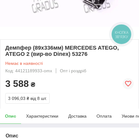
КНОПКА
ЗВ'ЯЗКУ
Демпфер (89x336мм) MERCEDES ATEGO,
ATEGO 2 (вир-во Dinex) 53276
Немає в наявності
Код: 44121189933-omx
Опт і роздріб
3 588
₴
3 096,03 ₴
від 8 шт.
Опис
Характеристики
Доставка
Оплата
Умови п
Опис