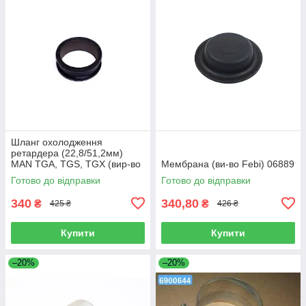
Шланг охолодження
ретардера (22,8/51,2мм)
MAN TGA, TGS, TGX (вир-во
Мембрана (ви-во Febi) 06889
Sampa) 023.258
Готово до відправки
Готово до відправки
340
340,80
₴
₴
425 ₴
426 ₴
Купити
Купити
–20%
–20%