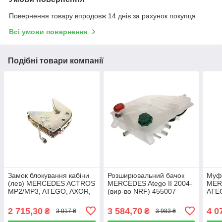
Повернення товару впродовж 14 днів за рахунок покупця
Всі умови повернення
Подібні товари компанії
Замок блокування кабіни
Розширювальний бачок
Муф
(лев) MERCEDES ACTROS
MERCEDES Atego II 2004-
MER
MP2/MP3, ATEGO, AXOR,
(вир-во NRF) 455007
ATEG
AXOR (вир-во Febi) 35005
490
2 715,30
3 584,70
4 0
₴
₴
3 017 ₴
3 983 ₴