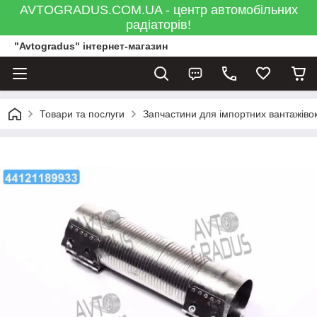
AVTOGRADUS.COM.UA - центр автомобільних
радіаторів!
"Avtogradus" інтернет-магазин
Товари та послуги
Запчастини для імпортних вантажівок