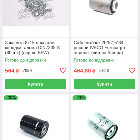
Заклепка 8х15 накладки
Сайлентблок 20*57,5*84
колодки гальма DIN7338 ST
ресори IVECO Eurocargo
(80 шт.) (вир-во BPW)
передн. (вир-во Sampa)
09.801.09.25.0
060.051
Готово до відправки
Готово до відправки
564
464,80
₴
₴
705 ₴
581 ₴
Купити
Купити
–20%
–20%