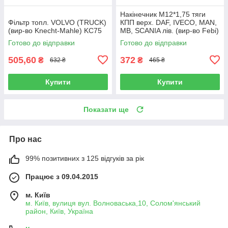
Накінечник М12*1,75 тяги
Фільтр топл. VOLVO (TRUCK)
КПП верх. DAF, IVECO, MAN,
(вир-во Knecht-Mahle) KC75
MB, SCANIA лів. (вир-во Febi)
08770
Готово до відправки
Готово до відправки
505,60
372
₴
₴
632 ₴
465 ₴
Купити
Купити
Показати ще
Про нас
99% позитивних з 125 відгуків за рік
Працює з 09.04.2015
м. Київ
м. Київ, вулиця вул. Волноваська,10, Солом'янський
район, Київ, Україна