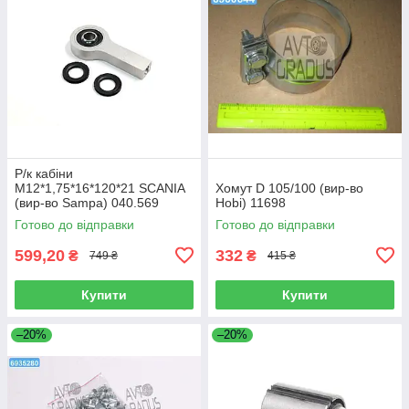
Р/к кабіни
M12*1,75*16*120*21 SCANIA
Хомут D 105/100 (вир-во
(вир-во Sampa) 040.569
Hobi) 11698
Готово до відправки
Готово до відправки
599,20
332
₴
₴
749 ₴
415 ₴
Купити
Купити
–20%
–20%