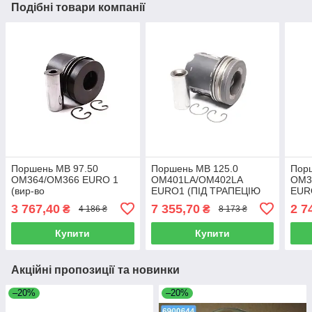
Подібні товари компанії
Поршень MB 97.50
Поршень MB 125.0
Пор
OM364/OM366 EURO 1
OM401LA/OM402LA
OM3
(вир-во
EURO1 (ПІД ТРАПЕЦІЮ
EURO
KOLBENSCHMIDT)
ШАТУНА) (вир-во
KOL
3 767,40
7 355,70
2 7
₴
₴
4 186 ₴
8 173 ₴
91550600
KOLBENSCHMIDT)
938
93231600
Купити
Купити
Акційні пропозиції та новинки
–20%
–20%