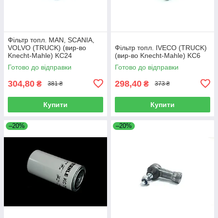
Фільтр топл. MAN, SCANIA,
VOLVO (TRUCK) (вир-во
Фільтр топл. IVECO (TRUCK)
Knecht-Mahle) KC24
(вир-во Knecht-Mahle) KC6
Готово до відправки
Готово до відправки
304,80
298,40
₴
₴
381 ₴
373 ₴
Купити
Купити
–20%
–20%