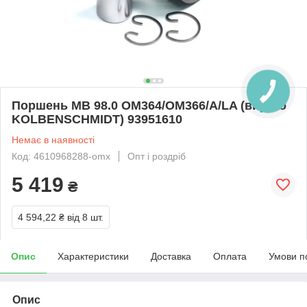
Поршень MB 98.0 OM364/OM366/A/LA (вир-во
KOLBENSCHMIDT) 93951610
Немає в наявності
Код: 4610968288-omx
Опт і роздріб
5 419
₴
4 594,22 ₴
від 8 шт.
Опис
Характеристики
Доставка
Оплата
Умови п
Опис