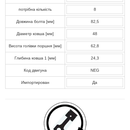
потрібна кількість
8
Довжина болта [мм]
82,5
Діаметр ковша [мм]
48
Висота голівки поршня [мм]
62,8
Глибина ковша 1 [мм]
24,3
Код двигуна
NEG
Импортирован
Да