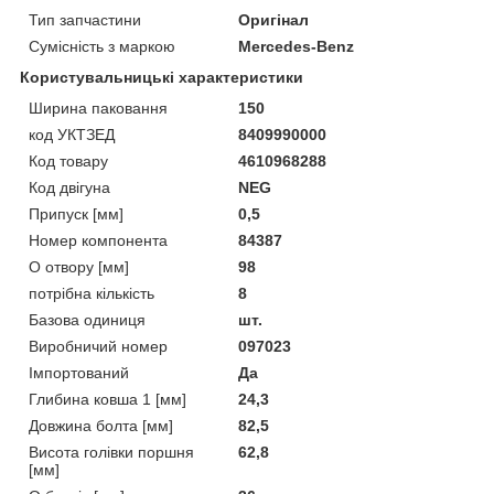
Тип запчастини
Оригінал
Сумісність з маркою
Mercedes-Benz
Користувальницькі характеристики
Ширина паковання
150
код УКТЗЕД
8409990000
Код товару
4610968288
Код двігуна
NEG
Припуск [мм]
0,5
Номер компонента
84387
O отвору [мм]
98
потрібна кількість
8
Базова одиниця
шт.
Виробничий номер
097023
Імпортований
Да
Глибина ковша 1 [мм]
24,3
Довжина болта [мм]
82,5
Висота голівки поршня
62,8
[мм]