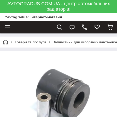
AVTOGRADUS.COM.UA - центр автомобільних
радіаторів!
"Avtogradus" інтернет-магазин
Товари та послуги
Запчастини для імпортних вантажівок