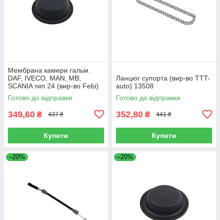
Мембрана камери гальм.
DAF, IVECO, MAN, MB,
Ланцюг супорта (вир-во TTT-
SCANIA тип 24 (вир-во Febi)
auto) 13508
07103
Готово до відправки
Готово до відправки
349,60
352,80
₴
₴
437 ₴
441 ₴
Купити
Купити
–20%
–20%