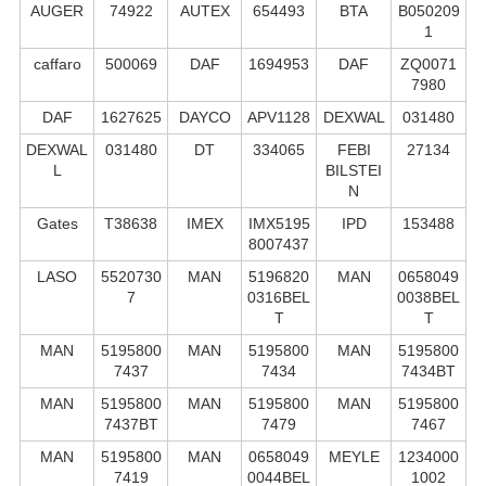
AUGER
74922
AUTEX
654493
BTA
B050209
1
caffaro
500069
DAF
1694953
DAF
ZQ0071
7980
DAF
1627625
DAYCO
APV1128
DEXWAL
031480
DEXWAL
031480
DT
334065
FEBI
27134
L
BILSTEI
N
Gates
T38638
IMEX
IMX5195
IPD
153488
8007437
LASO
5520730
MAN
5196820
MAN
0658049
7
0316BEL
0038BEL
T
T
MAN
5195800
MAN
5195800
MAN
5195800
7437
7434
7434BT
MAN
5195800
MAN
5195800
MAN
5195800
7437BT
7479
7467
MAN
5195800
MAN
0658049
MEYLE
1234000
7419
0044BEL
1002