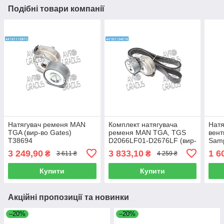
Подібні товари компанії
Натягувач ременя MAN
Комплект натягувача
Натя
TGA (вир-во Gates)
ременя MAN TGA, TGS
вент
T38694
D2066LF01-D2676LF (вир-
Samp
во DAYCO) KPV024HD
3 249,90
3 833,10
1 6
₴
₴
3 611 ₴
4 259 ₴
Купити
Купити
Акційні пропозиції та новинки
–20%
–20%