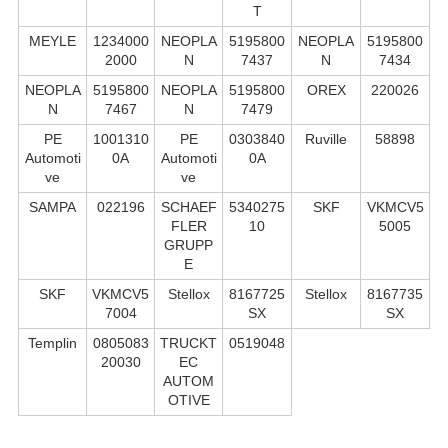
T
MEYLE
1234000
NEOPLA
5195800
NEOPLA
5195800
2000
N
7437
N
7434
NEOPLA
5195800
NEOPLA
5195800
OREX
220026
N
7467
N
7479
PE
1001310
PE
0303840
Ruville
58898
Automoti
0A
Automoti
0A
ve
ve
SAMPA
022196
SCHAEF
5340275
SKF
VKMCV5
FLER
10
5005
GRUPP
E
SKF
VKMCV5
Stellox
8167725
Stellox
8167735
7004
SX
SX
Templin
0805083
TRUCKT
0519048
20030
EC
AUTOM
OTIVE