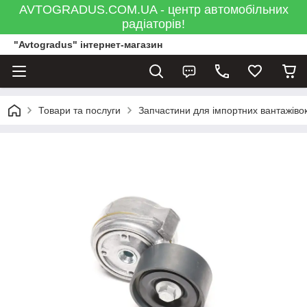
AVTOGRADUS.COM.UA - центр автомобільних
радіаторів!
"Avtogradus" інтернет-магазин
Товари та послуги
Запчастини для імпортних вантажівок