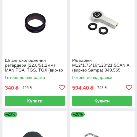
Шланг охолодження
Р/к кабіни
ретардера (22,8/51,2мм)
M12*1,75*16*120*21 SCANIA
MAN TGA, TGS, TGX (вир-во
(вир-во Sampa) 040.569
Sampa) 023.258
Готово до відправки
Готово до відправки
340
594,40
₴
₴
425 ₴
743 ₴
Купити
Купити
–20%
–20%