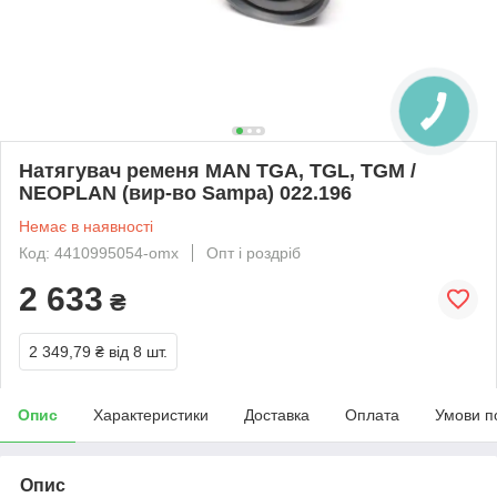
Натягувач ременя MAN TGA, TGL, TGM /
NEOPLAN (вир-во Sampa) 022.196
Немає в наявності
Код: 4410995054-omx
Опт і роздріб
2 633
₴
2 349,79 ₴
від 8 шт.
Опис
Характеристики
Доставка
Оплата
Умови п
Опис